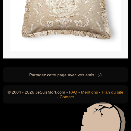
Partagez cette page avec vos amis ! ;-)
© 2004 - 2026 JeSuisMort.com -
FAQ
-
Mentions
-
Plan du site
-
Contact