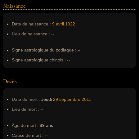
Naissance
Nom de famille :
Weinberg
Pseudonyme :
--
Date de naissance :
9 avril
1922
Surnom :
--
Lieu de naissance :
--
Erreurs d'écriture :
--
Signe astrologique du zodiaque :
--
Signe astrologique chinois :
--
Décès
Date de mort :
Jeudi
29 septembre
2011
Lieu de mort :
--
Âge de mort :
89 ans
Cause de mort :
--