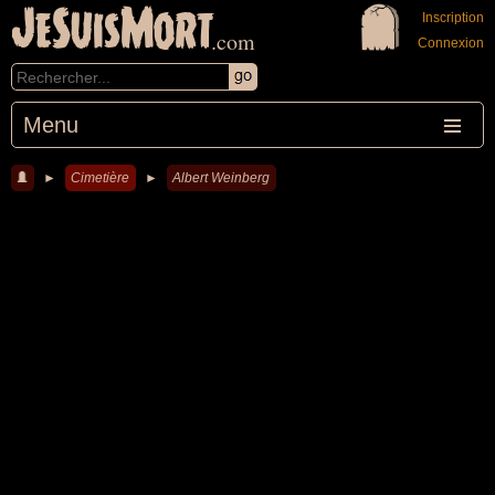
JeSuisMort
Inscription
.com
Connexion
Menu
►
Cimetière
►
Albert Weinberg