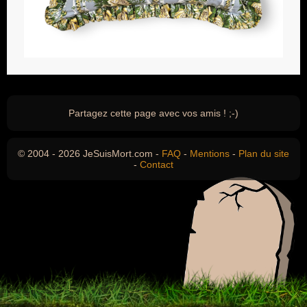
Partagez cette page avec vos amis ! ;-)
© 2004 - 2026 JeSuisMort.com -
FAQ
-
Mentions
-
Plan du site
-
Contact