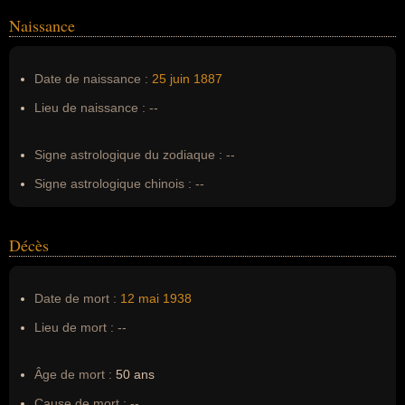
Naissance
Nom de famille :
Iacovleff
Pseudonyme :
--
Date de naissance :
25 juin
1887
Surnom :
--
Lieu de naissance :
--
Erreurs d'écriture :
--
Signe astrologique du zodiaque :
--
Signe astrologique chinois :
--
Décès
Date de mort :
12 mai
1938
Lieu de mort :
--
Âge de mort :
50 ans
Cause de mort :
--