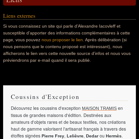
Liens externes
Si vous connaissez un site qui parle d'Alexandre Iacovleff et
susceptible d'apporter des informations complémentaires à cette
page, vous pouvez
nous proposer le lien
. Après délibération (si
nous pensons que le contenu proposé est intéressant), nous
afficherons le lien vers cette nouvelle source d'infos et nous vous
préviendrons par e-mail quand il sera publié.
Coussins d'Exception
Découvrez les coussins d'exception
en
MAISON TRAMIS
tissus de grandes maisons d'édition. Destinées aux
amateurs d'objets rares et de beaux textiles, nos créations
haut de gamme valorisent l'artisanat français à travers des
étoffes signées
,
,
ou
.
Pierre Frey
Lelièvre
Dedar
Hermès