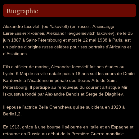
Biographie
Alexandre Iacovleff (ou Yakovleff) (en russe : Александр
Евгеньевич Яковлев, Aleksandr Ievguenievitch Iakovlev), né le 25
juin 1887 à Saint-Pétersbourg et mort le 12 mai 1938 à Paris, est
un peintre d'origine russe célèbre pour ses portraits d'Africains et
d'Asiatiques.
Fils d'officier de marine, Alexandre Iacovleff fait ses études au
Lycée K Maj de sa ville natale puis à 18 ans suit les cours de Dmitri
Kardovski à l'Académie impériale des Beaux-Arts de Saint-
Pétersbourg. Il participe au renouveau du courant artistique Mir
Iskousstva fondé par Alexandre Benois et Serge de Diaghilev.
Il épouse l'actrice Bella Chencheva qui se suicidera en 1929 à
Berlin1,2.
En 1913, grâce à une bourse il séjourne en Italie et en Espagne et
retourne en Russie au début de la Première Guerre mondiale.