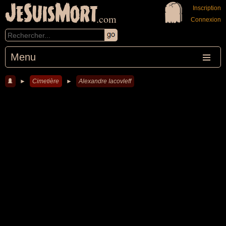
JeSuisMort
Inscription
.com
Connexion
Menu
►
Cimetière
►
Alexandre Iacovleff