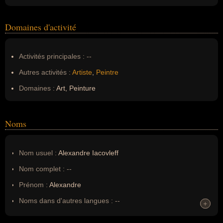
Domaines d'activité
Activités principales :
--
Autres activités :
Artiste
,
Peintre
Domaines :
Art, Peinture
Noms
Nom usuel :
Alexandre Iacovleff
Nom complet :
--
Prénom :
Alexandre
Noms dans d'autres langues :
--
+
+
Homonymes :
0
(aucun)