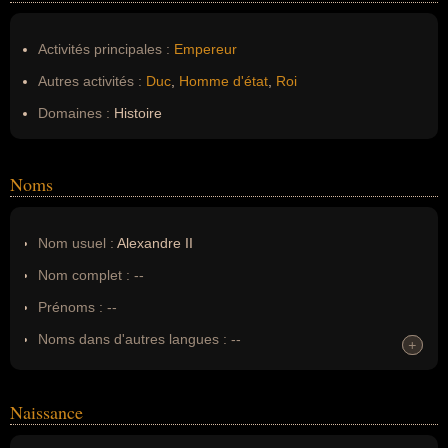
Activités principales :
Empereur
Autres activités :
Duc
,
Homme d'état
,
Roi
Domaines :
Histoire
Noms
Nom usuel :
Alexandre II
Nom complet :
--
Prénoms :
--
Noms dans d'autres langues :
--
+
+
Homonymes :
0
(aucun)
Naissance
Nom de famille :
Alexandre II