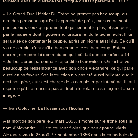
toutefois dans un ouvrage très critique qu'il fait paraître à Paris :
« Le Grand-Duc Héritier Du Trône ne promet pas beaucoup, au
dire des personnes qui l'ont approché de près ; mais ce ne sont
pas toujours ceux qui promettent qui tiennent le plus, et son père,
par la manière dont il gouverne, lui aura rendu la tâche facile. Il lui
sera aisé de contenter le peuple, après un règne aussi dur. Ce qu'il
y a de certain, c'est qu'il a bon cœur, et c'est beaucoup. Enfant
encore, son père lui demanda ce qu'il eût fait des conjurés du 14 –
« Je leur aurais pardonné » répondit le tzarewitsch. On lui trouve
beaucoup de ressemblance avec son oncle Alexandre, ce qui parle
aussi en sa faveur. Son instruction n'a pas été aussi brillante que le
croit son père, qui s'est chargé de la compléter par lui-même. Il faut
espérer qu'il ne réussira pas en tout à le refaire à sa façon et à son
image. »
— Ivan Golovine, La Russie sous Nicolas Ier.
À la mort de son père le 2 mars 1855, il monte sur le trône sous le
nom d'Alexandre II. Il est couronné ainsi que son épouse Maria
Alexandrovna le 26 août / 7 septembre 1856 dans la cathédrale de