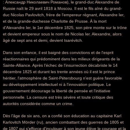
: Александр Николаевич Романов), le grand-duc Alexandre de
Russie naît le 29 avril 1818 à Moscou. Il est le fils aîné du grand-
duc Nicolas Pavlovitch, frère de l'empereur régnant, Alexandre Ier,
et de la grande-duchesse Charlotte de Prusse. À la mort
d'Alexandre Ier, le 1er décembre 1825, son père monte sur le trône
et devient empereur sous le nom de Nicolas Ier. Alexandre, alors
âgé de sept ans et demi, devient tsarévitch.
Dans son enfance, il est baigné des convictions et de l'esprit
réactionnaires qui prédominent dans les milieux dirigeants de la
Sainte-Alliance. Après l'échec de l'insurrection décabriste le 14
décembre 1825 et durant les trente années où il est le prince
héritier, l'atmosphère de Saint-Pétersbourg n'est guère favorable
au développement intellectuel ni à l'innovation politique. Le
gouvernement décourage la liberté de pensée et l'initiative
personnelle. La censure est très sévère et toute critique des
autorités considérée comme un crime.
Dès l'âge de six ans, on a confié son éducation au capitaine Karl
Karlovitch Mörder (ru), ancien combattant des guerres de 1805 et
de 1807 qui s'efforce d'inculquer à son jeune élève le courage et la