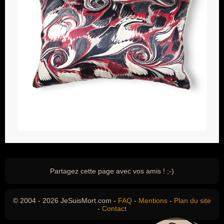
Partagez cette page avec vos amis ! ;-)
© 2004 - 2026 JeSuisMort.com -
FAQ
-
Mentions
-
Plan du site
-
Contact