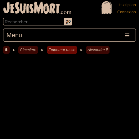
JeSuisMort
Inscription
.com
Connexion
Menu
►
Cimetière
►
Empereur russe
►
Alexandre II