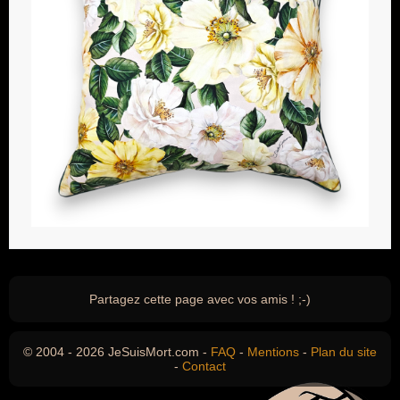
Partagez cette page avec vos amis ! ;-)
© 2004 - 2026 JeSuisMort.com -
FAQ
-
Mentions
-
Plan du site
-
Contact