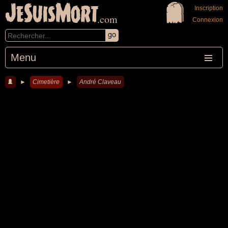
JeSuisMort
Inscription
.com
Connexion
Menu
►
Cimetière
►
André Claveau