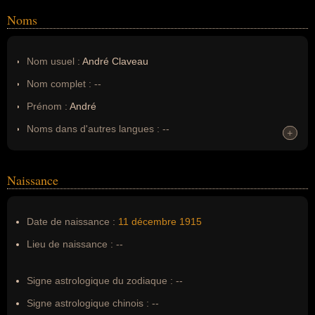
Noms
Nom usuel :
André Claveau
Nom complet :
--
Prénom :
André
Noms dans d'autres langues :
--
+
+
Homonymes :
0
(aucun)
Naissance
Nom de famille :
Claveau
Pseudonyme :
--
Date de naissance :
11 décembre
1915
Surnom :
--
Lieu de naissance :
--
Erreurs d'écriture :
--
Signe astrologique du zodiaque :
--
Signe astrologique chinois :
--