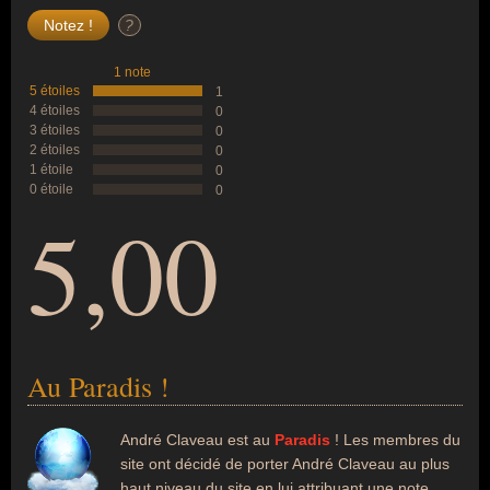
?
1 note
5 étoiles
1
4 étoiles
0
3 étoiles
0
2 étoiles
0
1 étoile
0
0 étoile
0
5,00
Au Paradis !
André Claveau est au
Paradis
! Les membres du
site ont décidé de porter André Claveau au plus
haut niveau du site en lui attribuant une note