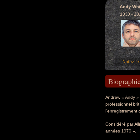
Andy Whi
1930 - 20
Notez-le 
Biographi
Andrew « Andy » W
professionnel bri
l'enregistrement 
Considéré par All
années 1970 », i