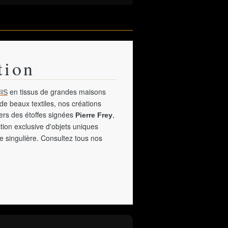
tion
en tissus de grandes maisons
IS
de beaux textiles, nos créations
vers des étoffes signées
,
Pierre Frey
tion exclusive d'objets uniques
e singulière. Consultez tous nos