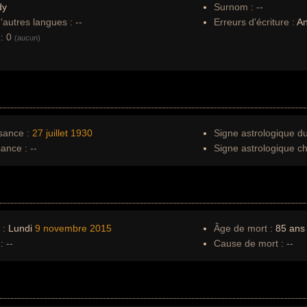
dy
Surnom :
--
autres langues :
--
Erreurs d'écriture :
An
:
0
(aucun)
sance :
27 juillet
1930
Signe astrologique d
sance :
--
Signe astrologique ch
 :
Lundi
9 novembre
2015
Âge de mort :
85 ans
:
--
Cause de mort :
--