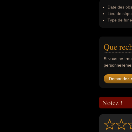
Date des obs
Lieu de sépul
Type de funér
Que rec
Si vous ne tro
personnellement
Demandez-
Notez !