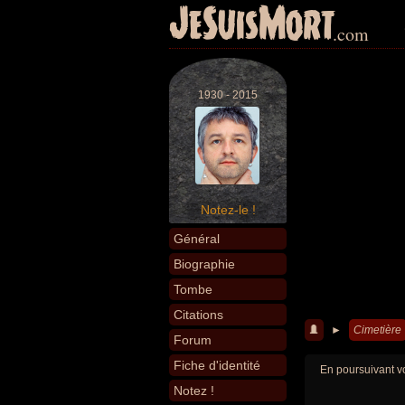
JeSuisMort
.com
1930 - 2015
Notez-le !
Général
Biographie
Tombe
Citations
►
Cimetière
Forum
Fiche d'identité
En poursuivant vo
Notez !