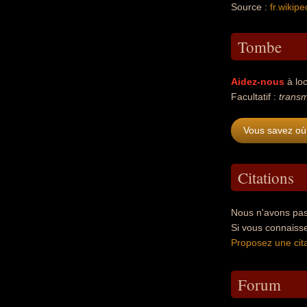
Source :
fr.wikipe
Tombe
Aidez-nous
à loc
Facultatif :
transm
Vous savez où
Citations
Nous n'avons pas
Si vous connaiss
Proposez une cita
Forum