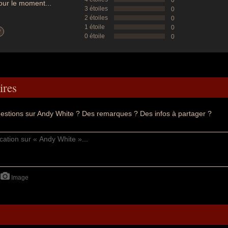
0
ur le moment...
3 étoiles
0
2 étoiles
0
1 étoile
0
?
0 étoile
0
res
estions sur Andy White ? Des remarques ? Des infos à partager ?
Image