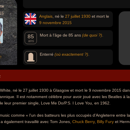
te
15
Anglais
, né le
27 juillet
1930
et mort le
9 novembre
2015
Mort à l'âge de 85 ans
(de quoi ?)
.
85
ans
Enterré
(où exactement ?)
.
!
e
hite, né le 27 juillet 1930 à Glasgow et mort le 9 novembre 2015 dans
tannique. Il est notamment célèbre pour avoir joué avec les Beatles à la
de leur premier single, Love Me Do/P.S. I Love You, en 1962.
music comme « l'un des batteurs les plus occupés d'Angleterre entre la
l a également travaillé avec Tom Jones,
Chuck Berry
,
Billy Fury
et Herma