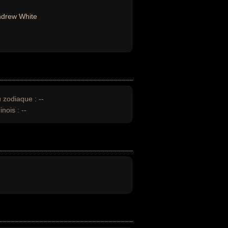
drew White
u zodiaque :
--
inois :
--