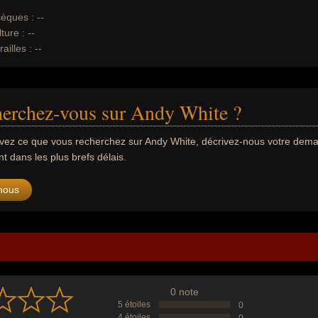
èques :
--
ture :
--
ailles :
--
herchez-vous sur Andy White ?
uvez ce que vous recherchez sur Andy White, décrivez-nous votre dem
 dans les plus brefs délais.
nous
0 note
5 étoiles
0
4 étoiles