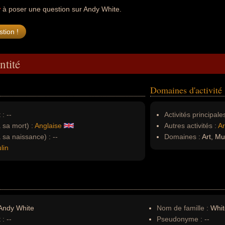
r
à poser une question sur Andy White.
ntité
Domaines d'activité
 :
--
Activités principales
à sa mort) :
Anglaise
Autres activités :
Ar
à sa naissance) :
--
Domaines :
Art, Mu
lin
Andy White
Nom de famille :
Whit
 :
--
Pseudonyme :
--