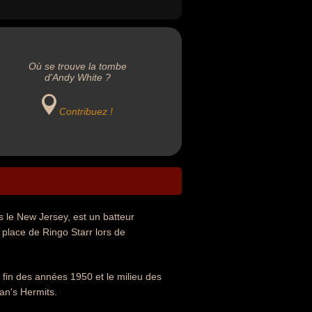
Où se trouve la tombe
d'Andy White ?
Contribuez !
 le New Jersey, est un batteur
 place de Ringo Starr lors de
 fin des années 1950 et le milieu des
n's Hermits.