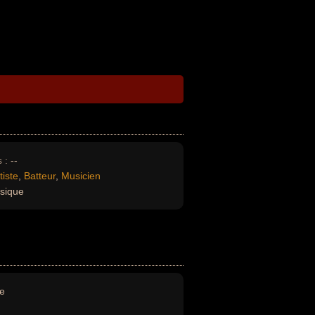
 :
--
tiste
,
Batteur
,
Musicien
sique
e