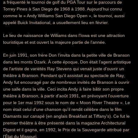
a fréquenté le tournoi de golf du PGA Tour sur le parcours de
Torrey Pines à San Diego de 1968 à 1988. Aujourd'hui connu
comme le « Andy Williams San Diego Open », le tournoi, aussi
appelé Buick Invitational, a usuellement lieu en février.
Le lieu de naissance de Williams dans l'Iowa est une attraction
touristique et est ouvert la majeure partie de l'année.
En juin 1991, son frère Don l'invita dans la petite ville de Branson
dans les monts Ozark. À cette époque, Don était l'agent artistique
de l'artiste de variétés Ray Stevens qui venait juste d'ouvrir un
théâtre à Branson. Pendant qu'il assistait au spectacle de Ray,
Andy fut encouragé par de nombreux invités de Branson à ouvrir
une salle dans la ville. Ceci incita Andy à faire bâtir son propre
théâtre à Branson, à partir d'août 1991, en prévoyant l'ouverture
pour le 1er mai 1992 sous le nom de « Moon River Theatre ». Le
nom était celui d'une chanson qu'il rendit célèbre dans le film
Diamants sur canapé (en anglais Breakfast at Tiffany's). Ce fut le
premier théâtre à être présenté dans la magazine Architectural
Digest et il gagna, en 1992, le Prix de la Sauvegarde attribué par
l'État du Missouri.