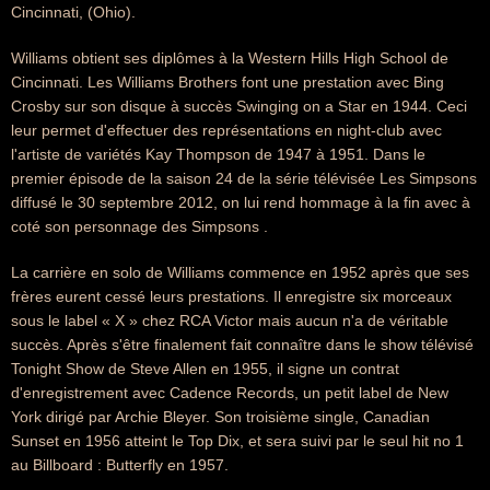
Cincinnati, (Ohio).
Williams obtient ses diplômes à la Western Hills High School de
Cincinnati. Les Williams Brothers font une prestation avec Bing
Crosby sur son disque à succès Swinging on a Star en 1944. Ceci
leur permet d'effectuer des représentations en night-club avec
l'artiste de variétés Kay Thompson de 1947 à 1951. Dans le
premier épisode de la saison 24 de la série télévisée Les Simpsons
diffusé le 30 septembre 2012, on lui rend hommage à la fin avec à
coté son personnage des Simpsons .
La carrière en solo de Williams commence en 1952 après que ses
frères eurent cessé leurs prestations. Il enregistre six morceaux
sous le label « X » chez RCA Victor mais aucun n'a de véritable
succès. Après s'être finalement fait connaître dans le show télévisé
Tonight Show de Steve Allen en 1955, il signe un contrat
d'enregistrement avec Cadence Records, un petit label de New
York dirigé par Archie Bleyer. Son troisième single, Canadian
Sunset en 1956 atteint le Top Dix, et sera suivi par le seul hit no 1
au Billboard : Butterfly en 1957.