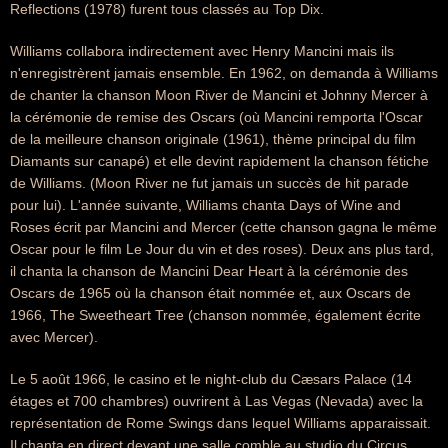
Reflections (1978) furent tous classés au Top Dix.
Williams collabora indirectement avec Henry Mancini mais ils
n'enregistrèrent jamais ensemble. En 1962, on demanda à Williams
de chanter la chanson Moon River de Mancini et Johnny Mercer à
la cérémonie de remise des Oscars (où Mancini remporta l'Oscar
de la meilleure chanson originale (1961), thème principal du film
Diamants sur canapé) et elle devint rapidement la chanson fétiche
de Williams. (Moon River ne fut jamais un succès de hit parade
pour lui). L'année suivante, Williams chanta Days of Wine and
Roses écrit par Mancini and Mercer (cette chanson gagna le même
Oscar pour le film Le Jour du vin et des roses). Deux ans plus tard,
il chanta la chanson de Mancini Dear Heart à la cérémonie des
Oscars de 1965 où la chanson était nommée et, aux Oscars de
1966, The Sweetheart Tree (chanson nommée, également écrite
avec Mercer).
Le 5 août 1966, le casino et le night-club du Cæsars Palace (14
étages et 700 chambres) ouvrirent à Las Vegas (Nevada) avec la
représentation de Rome Swings dans lequel Williams apparaissait.
Il chanta en direct devant une salle comble au studio du Circus