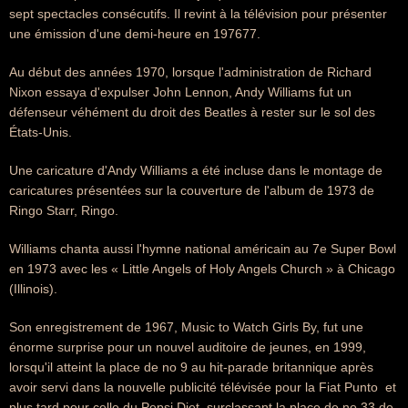
sept spectacles consécutifs. Il revint à la télévision pour présenter
une émission d'une demi-heure en 197677.
Au début des années 1970, lorsque l'administration de Richard
Nixon essaya d'expulser John Lennon, Andy Williams fut un
défenseur véhément du droit des Beatles à rester sur le sol des
États-Unis.
Une caricature d'Andy Williams a été incluse dans le montage de
caricatures présentées sur la couverture de l'album de 1973 de
Ringo Starr, Ringo.
Williams chanta aussi l'hymne national américain au 7e Super Bowl
en 1973 avec les « Little Angels of Holy Angels Church » à Chicago
(Illinois).
Son enregistrement de 1967, Music to Watch Girls By, fut une
énorme surprise pour un nouvel auditoire de jeunes, en 1999,
lorsqu'il atteint la place de no 9 au hit-parade britannique après
avoir servi dans la nouvelle publicité télévisée pour la Fiat Punto  et
plus tard pour celle du Pepsi Diet  surclassant la place de no 33 de