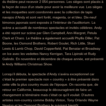
du théâtre peut recevoir 2 054 personnes. Les sièges sont placés à
la façon de ceux d'un stade pour avoir la meilleure vue. Les sièges
et les moquettes sont coordonnés avec la collection de tapis
navajos d'Andy et sont vert forêt, magenta, or et bleu. Dix-neuf
kimonos japonais sont exposés à l'intérieur de l'auditorium. La
scène a accueilli de nombreux spectacles et invités célèbres. Andy
a été rejoint sur scène par Glen Campbell, Ann-Margret, Petula
Clark et Charo. Le théâtre a également accueilli Phyllis Diller, Pat
Boone, les Osmond Brothers, Robert Goulet, Rich Little, Shari
Lewis & Lamb Chop, David Copperfield, Pat Benatar et Broadway
on Ice avec les vedettes Nancy Kerrigan, Tara Lipinski et Rudy
Galindo. En novembre et décembre de chaque année, est présenté
le Andy Williams Christmas Show.
Lorsqu'il débuta, le spectacle d'Andy s'avéra exceptionnel car
c'était le premier spectacle non « country » à être présenté dans
cette ville la plus country music de l'époque. On raconta que, de
retour en Californie, beaucoup le découragèrent de faire un
changement si téméraire mais c'était ce qu'il voulait. D'autres
artistes non-country comme Bobby Vinton, Tony Orlando Wayne
Newton et les Osmond Brothers le suivirent bientôt.