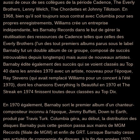
aussi de ceux de ses collègues de la période Cadence, The Everly
Brothers, Lenny Welch, The Chordettes et Johnny Tillotson. En
1968, bien qu'il soit toujours sous contrat avec Columbia pour ses
propres enregistrements, Williams crée un entreprise
indépendante, les Barnaby Records dans le but de gérer la
réutilisation des ressources de Cadence telles que celles des
Everly Brothers (l'un des tout premiers albums parus sous le label
Barnaby fut un double album de ce groupe, composé de succès
introuvables depuis longtemps) mais aussi de nouveaux artistes.
Barnaby édite également des succès qui se voient classés au Top
40 dans les années 1970 avec un artiste, nouveau pour l'époque,
Ray Stevens (qui avait remplacé Williams pour un concert à l'été
1970), dont les chansons Everything Is Beautiful en 1970 et The
Streak en 1974 finissent toutes deux classées au Top Dix.
En 1970 également, Barnaby sort le premier album d'un chanteur-
compositeur inconnu à l'époque, Jimmy Buffett, Down to Earth,
produit par Travis Turk. Columbia géra, au début, la distribution des
disques Barnaby puis cette gestion passa aux mains de MGM
Records (filiale de MGM) et enfin de GRT. Lorsque Barnaby cesse
ses activités de compagnie de disques, à la fin des années 1970,