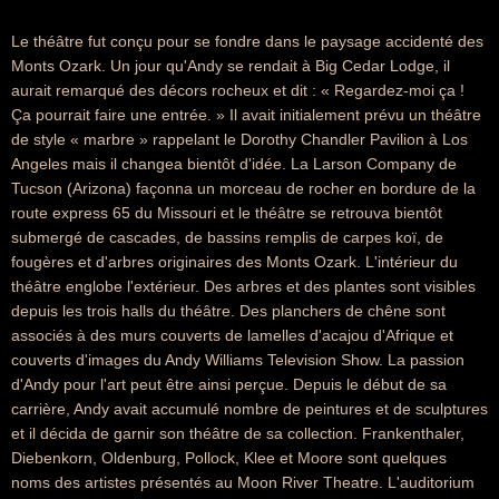
Le théâtre fut conçu pour se fondre dans le paysage accidenté des
Monts Ozark. Un jour qu'Andy se rendait à Big Cedar Lodge, il
aurait remarqué des décors rocheux et dit : « Regardez-moi ça !
Ça pourrait faire une entrée. » Il avait initialement prévu un théâtre
de style « marbre » rappelant le Dorothy Chandler Pavilion à Los
Angeles mais il changea bientôt d'idée. La Larson Company de
Tucson (Arizona) façonna un morceau de rocher en bordure de la
route express 65 du Missouri et le théâtre se retrouva bientôt
submergé de cascades, de bassins remplis de carpes koï, de
fougères et d'arbres originaires des Monts Ozark. L'intérieur du
théâtre englobe l'extérieur. Des arbres et des plantes sont visibles
depuis les trois halls du théâtre. Des planchers de chêne sont
associés à des murs couverts de lamelles d'acajou d'Afrique et
couverts d'images du Andy Williams Television Show. La passion
d'Andy pour l'art peut être ainsi perçue. Depuis le début de sa
carrière, Andy avait accumulé nombre de peintures et de sculptures
et il décida de garnir son théâtre de sa collection. Frankenthaler,
Diebenkorn, Oldenburg, Pollock, Klee et Moore sont quelques
noms des artistes présentés au Moon River Theatre. L'auditorium