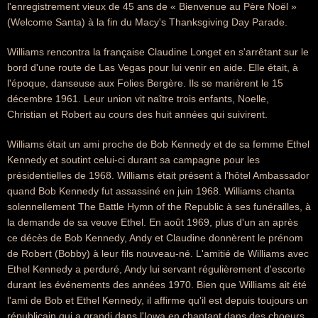
l'enregistrement vieux de 45 ans de « Bienvenue au Père Noël »
(Welcome Santa) à la fin du Macy's Thanksgiving Day Parade.
Williams rencontra la française Claudine Longet en s'arrêtant sur le
bord d'une route de Las Vegas pour lui venir en aide. Elle était, à
l'époque, danseuse aux Folies Bergère. Ils se marièrent le 15
décembre 1961. Leur union vit naître trois enfants, Noelle,
Christian et Robert au cours des huit années qui suivirent.
Williams était un ami proche de Bob Kennedy et de sa femme Ethel
Kennedy et soutint celui-ci durant sa campagne pour les
présidentielles de 1968. Williams était présent à l'hôtel Ambassador
quand Bob Kennedy fut assassiné en juin 1968. Williams chanta
solennellement The Battle Hymn of the Republic à ses funérailles, à
la demande de sa veuve Ethel. En août 1969, plus d'un an après
ce décès de Bob Kennedy, Andy et Claudine donnèrent le prénom
de Robert (Bobby) à leur fils nouveau-né. L'amitié de Williams avec
Ethel Kennedy a perduré, Andy lui servant régulièrement d'escorte
durant les événements des années 1970. Bien que Williams ait été
l'ami de Bob et Ethel Kennedy, il affirme qu'il est depuis toujours un
républicain qui a grandi dans l'Iowa en chantant dans des choeurs