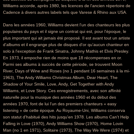
Williams accorde, après 1980, les licences de l'ancien répertoire de
Cadence à divers autres labels tels que Varese & Rhino aux USA.
Dans les années 1960, Williams devient l'un des chanteurs les plus
populaires du pays et il signe un contrat qui est, pour l'époque, le
plus important qui ait jamais été proposé. Il est avant tout un artiste
d'albums et il engrange plus de disques d'or qu'aucun chanteur en
solo à l'exception de Frank Sinatra, Johnny Mathis et Elvis Presley.
En 1973, il empoche rien de moins que 18 récompenses en or.
Parmi ses albums à succès de cette période, se trouvent Moon
River, Days of Wine and Roses (no 1 pendant 16 semaines à la mi-
1963), The Andy Williams Christmas Album, Dear Heart, The
Shadow of Your Smile, Love, Andy, Get Together with Andy
Williams, et Love Story. Ces enregistrements, avec son affinité
naturelle pour la musique des années 1960 et du début des
années 1970, font de lui l'un des premiers chanteurs « easy
listening » de cette époque. Au Royaume-Uni, Williams conserva
son statut d'habitué des hits jusqu'en 1978. Les albums Can't Help
Falling in Love (1970), Andy Williams Show (1970), Home Lovin
Man (no 1 en 1971), Solitaire (1973), The Way We Were (1974) et