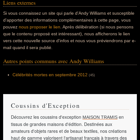
Liens externes
Si vous connaissez un site qui parle d'Andy Williams et susceptible
d'apporter des informations complémentaires à cette page, vous
pouvez
nous proposer le lien
. Après délibération (si nous pensons
que le contenu proposé est intéressant), nous afficherons le lien
vers cette nouvelle source d'infos et nous vous préviendrons par e-
mail quand il sera publié.
Autres points communs avec Andy Williams
Célébrités mortes en septembre 2012
(45)
Coussins d'Exception
Découvrez les coussins d'exception
en
MAISON TRAMIS
tissus de grandes maisons d'édition. Destinées aux
amateurs d'objets rares et de beaux textiles, nos créations
haut de gamme valorisent l'artisanat français à travers des