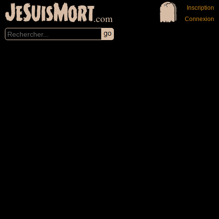
JeSuisMort
Inscription
.com
Connexion