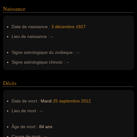
Naissance
Nom de famille :
Andy Williams
Pseudonyme :
--
Date de naissance :
3 décembre
1927
Surnom :
--
Lieu de naissance :
--
Erreurs d'écriture :
--
Signe astrologique du zodiaque :
--
Signe astrologique chinois :
--
Décès
Date de mort :
Mardi
25 septembre
2012
Lieu de mort :
--
Âge de mort :
84 ans
Cause de mort :
--