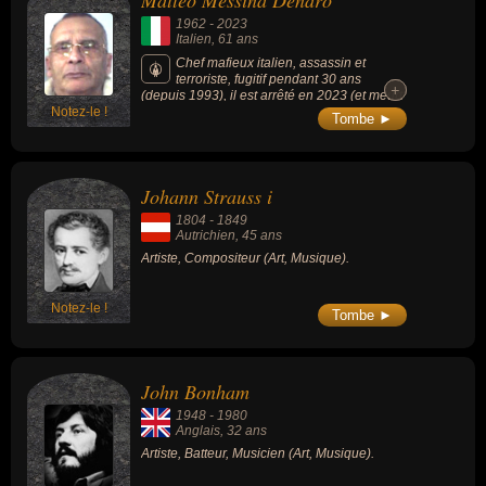
Matteo Messina Denaro
télévision, du charme, sexy, de la littérature ou du dessin. Ces
1962
-
2023
célébrités peuvent également avoir été assassin, criminel, hors-la-
Italien
, 61 ans
loi, meurtrier, racketteur, terroriste, trafiquant de drogue, artiste,
Chef mafieux italien, assassin et
terroriste, fugitif pendant 30 ans
compositeur, batteur, musicien, acteur, chanteur, parolier, écrivain,
+
+
(depuis 1993), il est arrêté en 2023 (et meurt
dessinateur ou illustrateur. En ce qui concerne leurs nationalités au
Notez-le !
la même année).
Tombe ►
moment de leurs morts, ils peuvent avoir été italien, autrichien,
anglais, américain, francais, allemand ou espagnol par exemple.
Johann Strauss i
1804
-
1849
Autrichien
, 45 ans
Artiste, Compositeur (Art, Musique).
Notez-le !
Tombe ►
John Bonham
1948
-
1980
Anglais
, 32 ans
Artiste, Batteur, Musicien (Art, Musique).