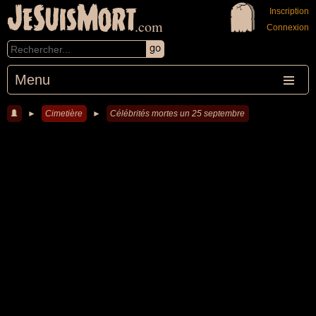
JeSuisMort
Inscription
.com
Connexion
Menu
►
Cimetière
►
Célébrités mortes un 25 septembre