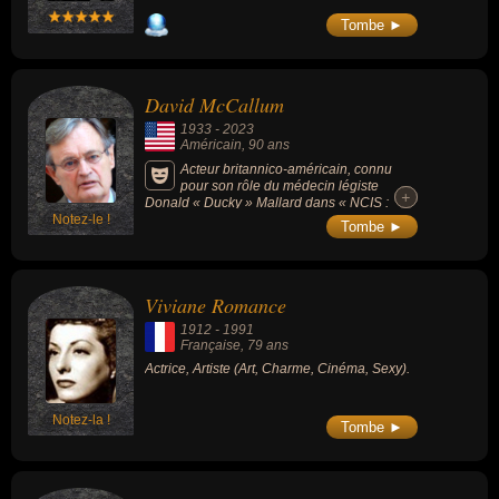
Tombe ►
David McCallum
1933
-
2023
Américain
, 90 ans
Acteur britannico-américain, connu
pour son rôle du médecin légiste
+
+
Donald « Ducky » Mallard dans « NCIS :
Notez-le !
Enquêtes spéciales » (2003-2023), d'Illya
Tombe ►
Kouriakine, un agent secret d'origine russe
dans la série « Des agents très spéciaux »
(1964-1968) et le lieutenant-colonel Eric
Ashley-Pitt dans « La Grande Évasion »
Viviane Romance
(1963).
1912
-
1991
Française
, 79 ans
Actrice, Artiste (Art, Charme, Cinéma, Sexy).
Notez-la !
Tombe ►