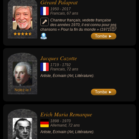
Gérard Palaprat
1950
-
2017
Francais
, 67 ans
Chanteur français, vedette française
des années 1970, il est connu pour ses
+
+
chansons « Pour la fin du monde » (1971) et
« Fais-moi un signe » (1971, Rose d'or du
Tombe ►
Festival de Juan-Les-Pins).
Jacques Cazotte
1719
-
1792
Francais
, 72 ans
Artiste, Écrivain (Art, Littérature).
Notez-le !
Tombe ►
Erich Maria Remarque
1898
-
1970
Allemand
, 72 ans
Artiste, Écrivain (Art, Littérature).