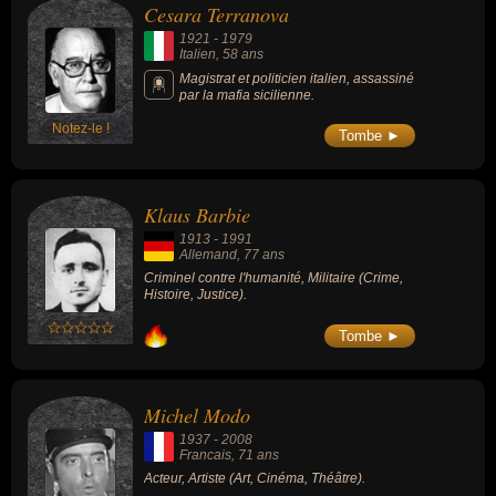
Cesara Terranova
1921
-
1979
Italien
, 58 ans
Magistrat et politicien italien, assassiné
par la mafia sicilienne.
Notez-le !
Tombe ►
Klaus Barbie
1913
-
1991
Allemand
, 77 ans
Criminel contre l'humanité, Militaire (Crime,
Histoire, Justice).
Tombe ►
Michel Modo
1937
-
2008
Francais
, 71 ans
Acteur, Artiste (Art, Cinéma, Théâtre).