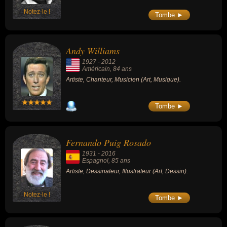
Notez-le !
Tombe ►
Andy Williams
1927
-
2012
Américain
, 84 ans
Artiste, Chanteur, Musicien (Art, Musique).
Tombe ►
Fernando Puig Rosado
1931
-
2016
Espagnol
, 85 ans
Artiste, Dessinateur, Illustrateur (Art, Dessin).
Notez-le !
Tombe ►