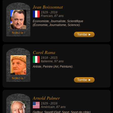
Jean Boissonnat
1929
-
2016
Francais
, 87 ans
Économiste, Journaliste, Scientifique
(Économie, Journalisme, Science).
Notez-le !
Tombe ►
Carol Rama
1918
-
2015
Italienne
, 97 ans
Artiste, Peintre (Art, Peinture).
Notez-la !
Tombe ►
Arnold Palmer
1929
-
2016
Américain
, 87 ans
Golfeur, Sportif (Golf, Sport, Sport de cible).