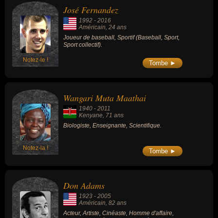
José Fernandez
1992
-
2016
Américain
, 24 ans
Joueur de baseball, Sportif (Baseball, Sport,
Sport collectif).
Notez-le !
Tombe ►
Wangari Muta Maathai
1940
-
2011
Kenyane
, 71 ans
Biologiste, Enseignante, Scientifique.
Notez-la !
Tombe ►
Don Adams
1923
-
2005
Américain
, 82 ans
Acteur, Artiste, Cinéaste, Homme d'affaire,