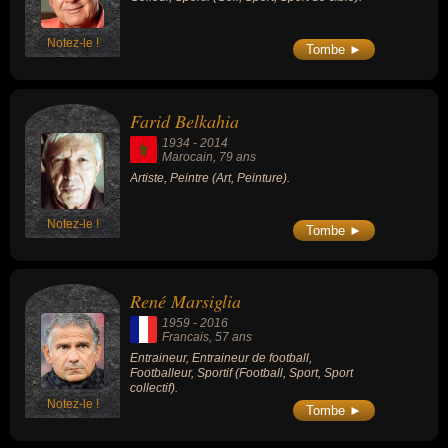
Notez-le !
Tombe ►
Farid Belkahia
1934
-
2014
Marocain
, 79 ans
Artiste, Peintre (Art, Peinture).
Notez-le !
Tombe ►
René Marsiglia
1959
-
2016
Francais
, 57 ans
Entraineur, Entraineur de football,
Footballeur, Sportif (Football, Sport, Sport
collectif).
Notez-le !
Tombe ►