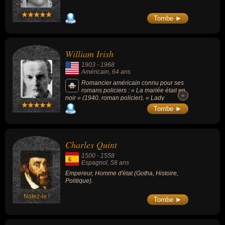
Tombe ►
William Irish
1903
-
1968
Américain
, 64 ans
Romancier américain connu pour ses
romans policiers : « La mariée était en
+
+
noir » (1940, roman policier), « Lady
Fantôme » (1942, roman policier), « La
Tombe ►
Sirène du Mississippi » (1947, roman
policier), « J'ai épousé une ombre » (1948,
roman policier) ou « Retour à Tillary Street »
(1941, roman policier).
Charles Quint
1500
-
1558
Espagnol
, 58 ans
Empereur, Homme d'état (Gotha, Histoire,
Politique).
Notez-le !
Tombe ►