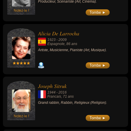
Producteur, Scénariste (Art, Cinéma).
Notez-le !
Tombe ►
Alicia De Larrocha
1923
-
2009
Espagnole
, 86 ans
Artiste, Musicienne, Pianiste (Art, Musique).
Tombe ►
Joseph Sitruk
1944
-
2016
Francais
, 71 ans
Grand rabbin, Rabbin, Religieux (Religion).
Notez-le !
Tombe ►