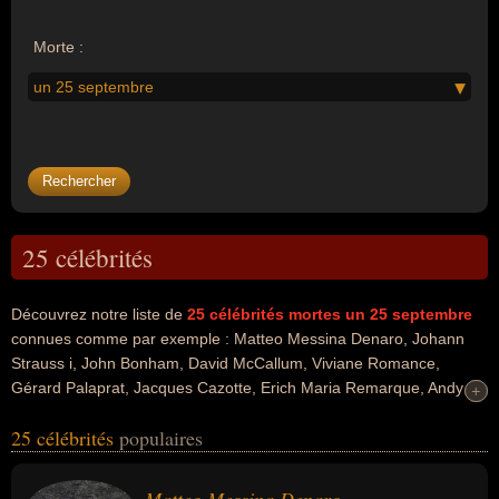
Morte :
un 25 septembre
25 célébrités
Découvrez notre liste de
25
célébrités mortes un 25 septembre
connues comme par exemple : Matteo Messina Denaro, Johann
Strauss i, John Bonham, David McCallum, Viviane Romance,
Gérard Palaprat, Jacques Cazotte, Erich Maria Remarque, Andy
+
+
Williams, Fernando Puig Rosado... Ces personnalités peuvent avoir
25 célébrités
populaires
des liens variés dans les domaines de l'assassinat, de l'homicide,
de l'homicide volontaire, de la justice, de la mafia, du meurtre, du
racket, du terrorisme, de l'art, de la musique, du cinéma, de la