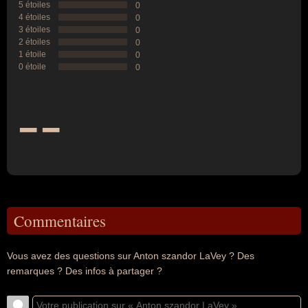
5 étoiles
0
4 étoiles
0
3 étoiles
0
2 étoiles
0
1 étoile
0
0 étoile
0
--
Commentaires
Vous avez des questions sur Anton szandor LaVey ? Des
remarques ? Des infos à partager ?