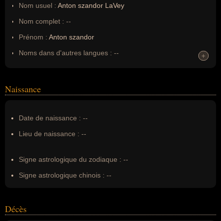
Nom usuel :
Anton szandor LaVey
Nom complet :
--
Prénom :
Anton szandor
Noms dans d'autres langues :
--
+
+
Homonymes :
0
(aucun)
Naissance
Nom de famille :
LaVey
Pseudonyme :
--
Date de naissance :
--
Surnom :
--
Lieu de naissance :
--
Erreurs d'écriture :
Howard Stanton Levey, anton lavey
Signe astrologique du zodiaque :
--
Signe astrologique chinois :
--
Décès