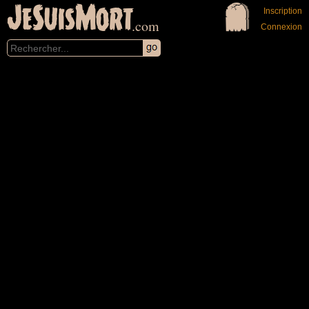
JeSuisMort
Inscription
.com
Connexion