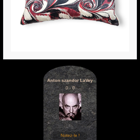
Anton szandor LaVey
0 - 0
Notez-le !