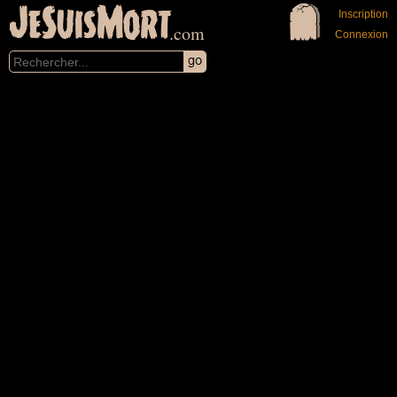
JeSuisMort
Inscription
.com
Connexion