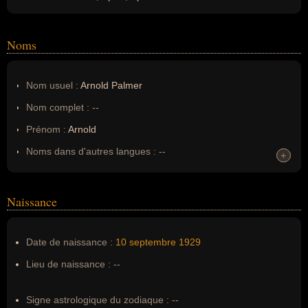
Noms
Nom usuel :
Arnold Palmer
Nom complet :
--
Prénom :
Arnold
Noms dans d'autres langues :
--
+
+
Homonymes :
0
(aucun)
Naissance
Nom de famille :
Palmer
Pseudonyme :
--
Date de naissance :
10 septembre
1929
Surnom :
--
Lieu de naissance :
--
Erreurs d'écriture :
Arnold Daniel Palmer
Signe astrologique du zodiaque :
--