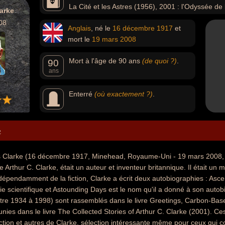
La Cité et les Astres (1956), 2001 : l'Odyssée d
larke
Rama (1973) ou Les Fontaines du paradis (1978).
08
Anglais
, né le
16 décembre
1917
et
mort le
19 mars
2008
Mort à l'âge de 90 ans
(de quoi ?)
.
90
ans
Enterré
(où exactement ?)
.
e
es Clarke (16 décembre 1917, Minehead, Royaume-Uni - 19 mars 2008,
Arthur C. Clarke, était un auteur et inventeur britannique. Il était 
épendamment de la fiction, Clarke a écrit deux autobiographies : Ascent t
e scientifique et Astounding Days est le nom qu'il a donné à son autobi
tre 1934 à 1998) sont rassemblés dans le livre Greetings, Carbon-Base
unies dans le livre The Collected Stories of Arthur C. Clarke (2001). C
ction et autres de Clarke, sélection intéressante même pour ceux qui co