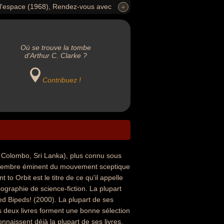
e l'espace (1968), Rendez-vous avec
+
+
Où se trouve la tombe
d'Arthur C. Clarke ?
Contribuez !
 Colombo, Sri Lanka), plus connu sous
un membre éminent du mouvement sceptique
o Orbit est le titre de ce qu'il appelle
ographie de science-fiction. La plupart
d Bipeds! (2000). La plupart de ses
es deux livres forment une bonne sélection
nnaissent déjà la plupart de ses livres.