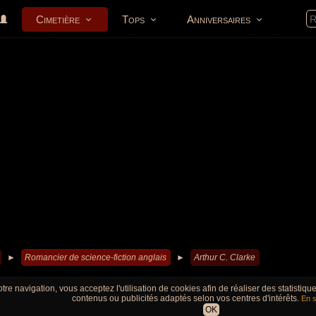
Cimetière
Tops
Anniversaires
►
Romancier de science-fiction anglais
►
Arthur C. Clarke
tre navigation, vous acceptez l'utilisation de cookies afin de réaliser des statistiq
contenus ou publicités adaptés selon vos centres d'intérêts.
En s
OK