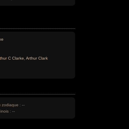
ke
thur C Clarke, Arthur Clark
u zodiaque :
--
inois :
--