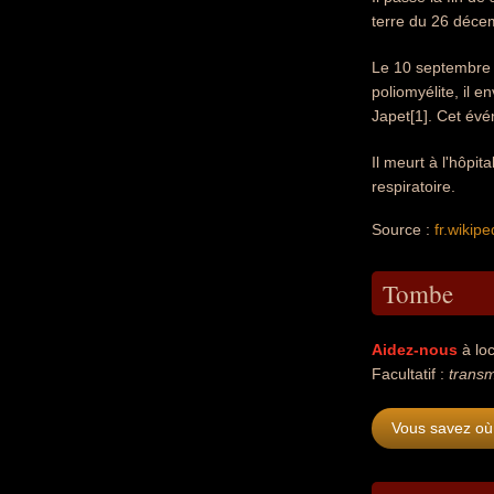
terre du 26 déce
Le 10 septembre 2
poliomyélite, il e
Japet[1]. Cet év
Il meurt à l'hôpi
respiratoire.
Source :
fr.wikipe
Tombe
Aidez-nous
à loc
Facultatif :
transm
Vous savez où 