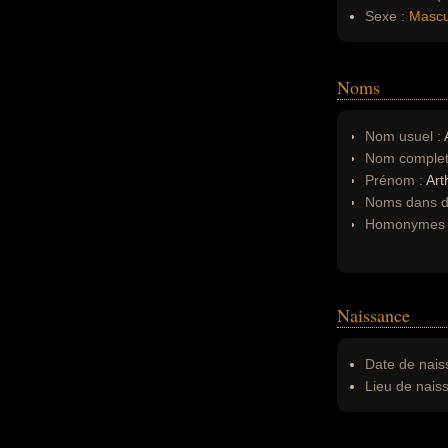
Sexe :
Mascu
Noms
Nom usuel :
A
Nom complet
Prénom :
Art
Noms dans d'
Homonymes 
Naissance
Date de nais
Lieu de nais