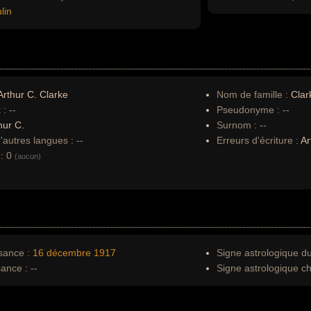
lin
rthur C. Clarke
Nom de famille :
Clar
 :
--
Pseudonyme :
--
hur C.
Surnom :
--
autres langues :
--
Erreurs d'écriture :
Ar
:
0
(aucun)
sance :
16 décembre
1917
Signe astrologique d
sance :
--
Signe astrologique ch