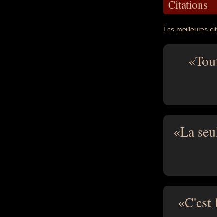
Citations
Les meilleures cit
Tou
La seul
C'est 