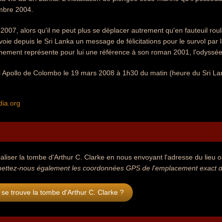
mbre 2004.
007, alors qu'il ne peut plus se déplacer autrement qu'en fauteuil rou
nvoie depuis le Sri Lanka un message de félicitations pour le survol par
énement représente pour lui une référence à son roman 2001, l'odyssée
tal Apollo de Colombo le 19 mars 2008 à 1h30 du matin (heure du Sri L
dia.org
aliser la tombe d'Arthur C. Clarke en nous envoyant l'adresse du lieu où
ettez-nous également les coordonnées GPS de l'emplacement exact de 
se trouve la tombe d'Arthur C. Clarke ?