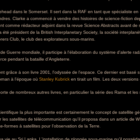
ehead dans le Somerset. Il sert dans la RAF en tant que spécialiste en
ondres. Clarke a commencé à vendre des histoires de science-fiction de
ent comme rédacteur adjoint dans la revue Science Abstracts avant de s
 a été président de la British Interplanetary Society, la société interpla
ers Club, le club des explorateurs sous-marins.
e Guerre mondiale, il participe à l'élaboration du système d'alerte ra
rce pendant la bataille d'Angleterre.
ient grâce à son livre 2001, l'odyssée de l'espace. Ce dernier est basé su
roman à l'époque où
Stanley Kubrick
en tirait un film. Les deux versions 
te de nombreux autres livres, en particulier la série des Rama et les
cientifique la plus importante est certainement le concept de satellite 
r les satellites de télécommunication qu'il proposa dans un article de W
late-formes à satellites pour l'observation de la Terre.
 sa vie au Sri Lanka. L'installation de plongée sous-marine qu'il posséda