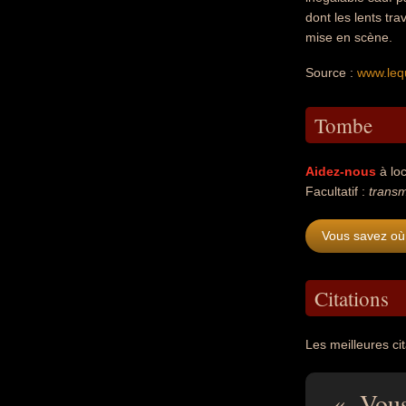
dont les lents tr
mise en scène.
Source :
www.leq
Tombe
Aidez-nous
à loc
Facultatif :
transm
Vous savez où 
Citations
Les meilleures ci
- Vous