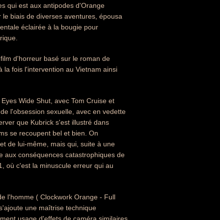
es qui est aux antipodes d'Orange
r le biais de diverses aventures, épousa
tale éclairée à la bougie pour
rique.
film d'horreur basé sur le roman de
la fois l'intervention au Vietnam ainsi
m, Eyes Wide Shut, avec Tom Cruise et
t de l'obsession sexuelle, avec en vedette
rver que Kubrick s'est illustré dans
ilms se recoupent bel et bien. On
et de lui-même, mais qui, suite à une
livre aux conséquences catastrophiques de
, où c'est la minuscule erreur qui au
 de l'homme ( Clockwork Orange - Full
s'ajoute une maîtrise technique
ement usage d'effets de caméra similaires