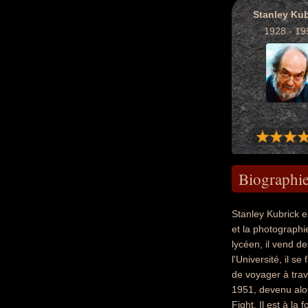
Stanley Kub
1928 - 19
Biographi
Stanley Kubrick e
et la photographi
lycéen, il vend d
l'Université, il 
de voyager à trave
1951, devenu alo
Fight. Il est à la