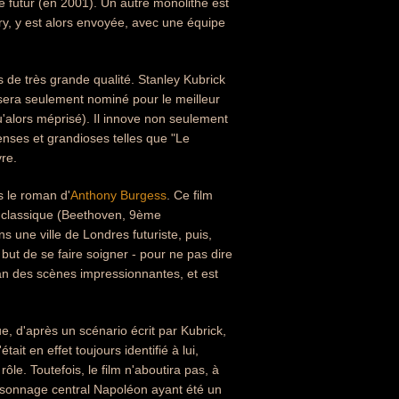
e futur (en 2001). Un autre monolithe est
ry, y est alors envoyée, avec une équipe
 de très grande qualité. Stanley Kubrick
t sera seulement nominé pour le meilleur
qu'alors méprisé). Il innove non seulement
nses et grandioses telles que "Le
re.
s le roman d'
Anthony Burgess
. Ce film
ue classique (Beethoven, 9ème
ns une ville de Londres futuriste, puis,
 but de se faire soigner - pour ne pas dire
ran des scènes impressionnantes, et est
e, d'après un scénario écrit par Kubrick,
it en effet toujours identifié à lui,
le. Toutefois, le film n'aboutira pas, à
personnage central Napoléon ayant été un