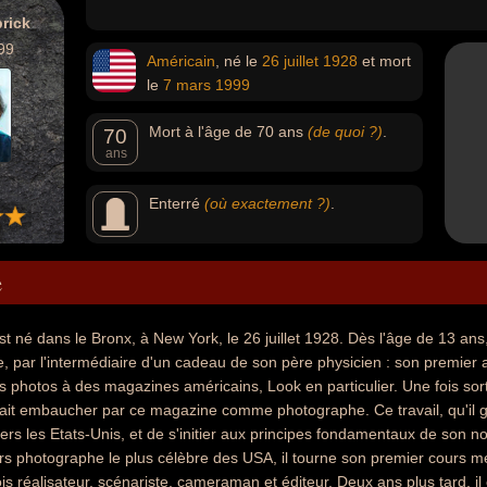
rick
99
Américain
, né le
26 juillet
1928
et mort
le
7 mars
1999
Mort à l'âge de 70 ans
(de quoi ?)
.
70
ans
Enterré
(où exactement ?)
.
e
st né dans le Bronx, à New York, le 26 juillet 1928. Dès l'âge de 13 ans,
e, par l'intermédiaire d'un cadeau de son père physicien : son premier a
es photos à des magazines américains, Look en particulier. Une fois sort
se fait embaucher par ce magazine comme photographe. Ce travail, qu'il g
rs les Etats-Unis, et de s'initier aux principes fondamentaux de son nouv
rs photographe le plus célèbre des USA, il tourne son premier cours m
 fois réalisateur, scénariste, cameraman et éditeur. Deux ans plus tard, i