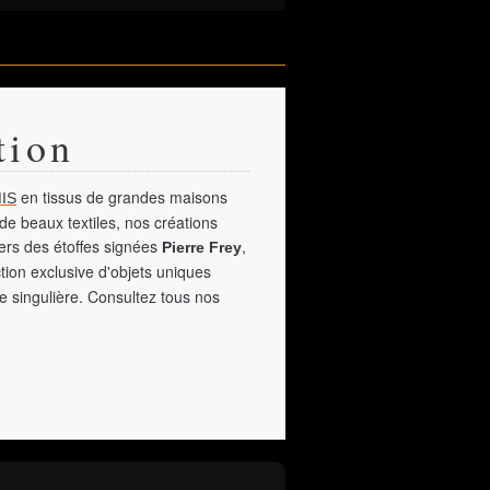
tion
en tissus de grandes maisons
IS
de beaux textiles, nos créations
vers des étoffes signées
,
Pierre Frey
tion exclusive d'objets uniques
e singulière. Consultez tous nos