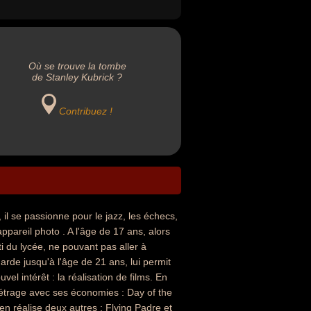
Où se trouve la tombe
de Stanley Kubrick ?
Contribuez !
 il se passionne pour le jazz, les échecs,
ppareil photo . A l'âge de 17 ans, alors
i du lycée, ne pouvant pas aller à
arde jusqu'à l'âge de 21 ans, lui permit
el intérêt : la réalisation de films. En
étrage avec ses économies : Day of the
l en réalise deux autres : Flying Padre et