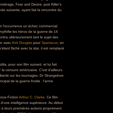
 métrage, Fear and Desire, puis Killer's
ée suivante, ayant fait la rencontre du
en l'occurrence un échec commercial
mythifie les héros de la guerre de 14
rtira ultérieurement tant le sujet des
ler avec
Kirk Douglas
pour
Spartacus
, en
s'étant fâché avec la star, il est remplacé
olita, pour son film suivant, et lui fait
er la censure américaine. C'est d'ailleurs
berté sur les tournages, Dr Strangelove
cipal de la guerre froide : l'arme
ence-Fiction
Arthur C. Clarke
. Ce film
 d'une intelligence supérieure. Au début
nt à leurs premières actions proprement