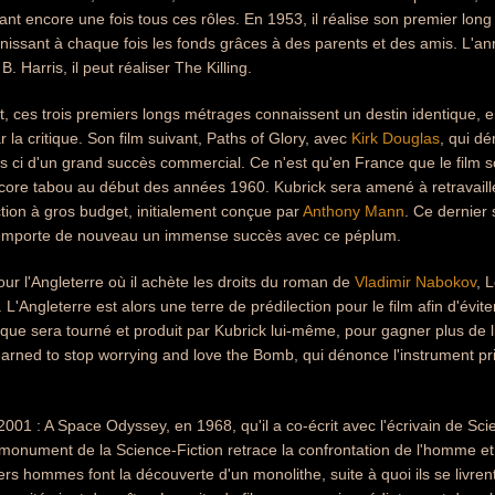
ant encore une fois tous ces rôles. En 1953, il réalise son premier long
nissant à chaque fois les fonds grâces à des parents et des amis. L'ann
. Harris, il peut réaliser The Killing.
 ces trois premiers longs métrages connaissent un destin identique, 
r la critique. Son film suivant, Paths of Glory, avec
Kirk Douglas
, qui dé
ois ci d'un grand succès commercial. Ce n'est qu'en France que le film so
ncore tabou au début des années 1960. Kubrick sera amené à retravail
ion à gros budget, initialement conçue par
Anthony Mann
. Ce dernier 
remporte de nouveau un immense succès avec ce péplum.
pour l'Angleterre où il achète les droits du roman de
Vladimir Nabokov
, L
. L'Angleterre est alors une terre de prédilection pour le film afin d'évit
e sera tourné et produit par Kubrick lui-même, pour gagner plus de li
earned to stop worrying and love the Bomb, qui dénonce l'instrument prin
2001 : A Space Odyssey, en 1968, qu'il a co-écrit avec l'écrivain de Sci
 monument de la Science-Fiction retrace la confrontation de l'homme et
iers hommes font la découverte d'un monolithe, suite à quoi ils se livre