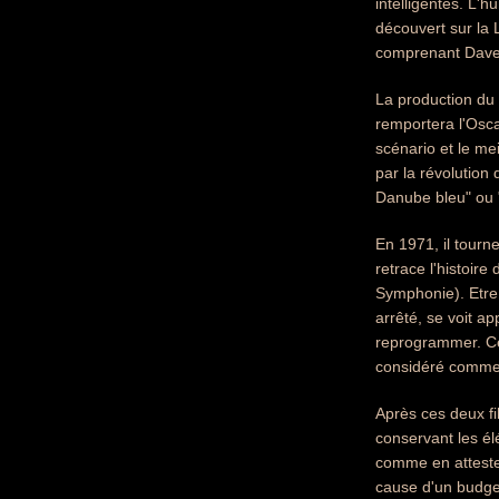
intelligentes. L'
découvert sur la 
comprenant Dave 
La production du 
remportera l'Osca
scénario et le mei
par la révolution
Danube bleu" ou 
En 1971, il tourn
retrace l'histoir
Symphonie). Etre e
arrêté, se voit a
reprogrammer. Ce 
considéré comme 
Après ces deux fi
conservant les élé
comme en attesten
cause d'un budget