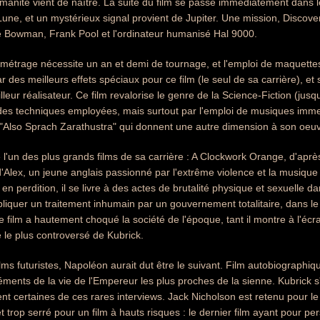
humanité vient de naître. La suite du film se passe immédiatement dans l
Lune, et un mystérieux signal provient de Jupiter. Une mission, Discove
Bowman, Frank Pool et l'ordinateur humanisé Hal 9000.
métrage nécessite un an et demi de tournage, et l'emploi de maquettes
r des meilleurs effets spéciaux pour ce film (le seul de sa carrière), e
lleur réalisateur. Ce film revalorise le genre de la Science-Fiction (jus
 des techniques employées, mais surtout par l'emploi de musiques imme
"Also Sprach Zarathustra" qui donnent une autre dimension à son oeuv
e l'un des plus grands films de sa carrière : A Clockwork Orange, d'aprè
e d'Alex, un jeune anglais passionné par l'extrême violence et la musiq
n perdition, il se livre à des actes de brutalité physique et sexuelle da
ppliquer un traitement inhumain par un gouvernement totalitaire, dans le
film a hautement choqué la société de l'époque, tant il montre à l'éc
le plus controversé de Kubrick.
lms futuristes, Napoléon aurait dut être le suivant. Film autobiographiqu
ments de la vie de l'Empereur les plus proches de la sienne. Kubrick s'éta
t certaines de ces rares interviews. Jack Nicholson est retenu pour le rô
 trop serré pour un film à hauts risques : le dernier film ayant pour 