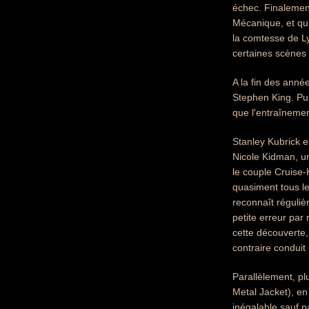
échec. Finalemen
Mécanique, et qui
la comtesse de L
certaines scènes 
A la fin des anné
Stephen King. Puis
que l'entraînemen
Stanley Kubrick e
Nicole Kidman, un
le couple Cruise-
quasiment tous le
reconnaît réguliè
petite erreur par
cette découverte,
contraire conduit
Parallèlement, pl
Metal Jacket), en
inégalable sauf p