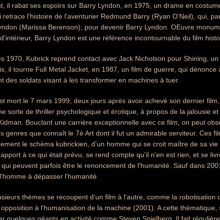
t, il rabat ses espoirs sur Barry Lyndon, en 1975, un drame en costum
 retrace l'histoire de l'aventurier Redmund Barry (Ryan O'Neil), qui, pa
yndon (Marissa Berenson), pour devenir Barry Lyndon. OEuvre monumen
d'intérieur, Barry Lyndon est une référence incontournable du film histo
es 1970, Kubrick reprend contact avec Jack Nicholson pour Shining, un 
, il tourne Full Metal Jacket, en 1987, un film de guerre, qui dénonce à 
t des soldats visant à les transformer en machines à tuer.
st mort le 7 mars 1999, deux jours après avoir achevé son dernier fil
e sorte de thriller psychologique et érotique, à propos de la jalousie e
Kidman. Bouclant une carrière exceptionnelle avec ce film, on peut obse
s genres que connaît le 7è Art dont il fut un admirable serviteur. Ces f
rement le schéma kubrickien, d'un homme qui se croit maître de sa vie 
 rapport à ce qui était prévu, se rend compte qu'il n'en est rien, et se 
 qui peuvent parfois être le renoncement de l'humanité. Sauf dans 2001
 l'homme à dépasser l'humanité.
usieurs thèmes se recoupent d'un film à l'autre, comme la robotisation
 opposition à l'humanisation de la machine (2001). A cette thématique, 
ar quelques géants en activité comme Steven Spielberg. Il fait régulièr