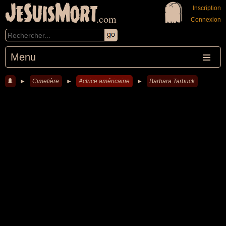
JeSuisMort
Inscription
.com
Connexion
Menu
►
Cimetière
►
Actrice américaine
►
Barbara Tarbuck