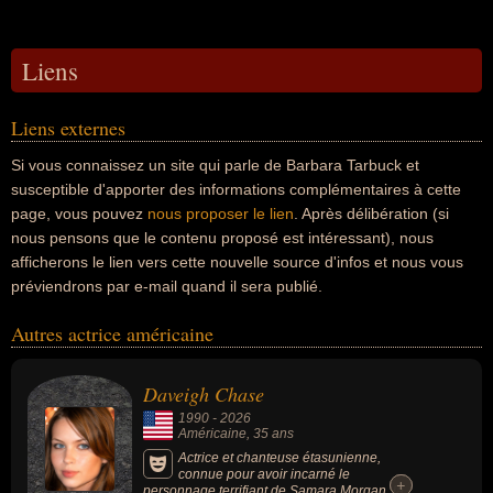
Liens
Liens externes
Si vous connaissez un site qui parle de Barbara Tarbuck et
susceptible d'apporter des informations complémentaires à cette
page, vous pouvez
nous proposer le lien
. Après délibération (si
nous pensons que le contenu proposé est intéressant), nous
afficherons le lien vers cette nouvelle source d'infos et nous vous
préviendrons par e-mail quand il sera publié.
Autres actrice américaine
Daveigh Chase
1990
-
2026
Américaine
, 35 ans
Actrice et chanteuse étasunienne,
connue pour avoir incarné le
+
+
personnage terrifiant de Samara Morgan, la