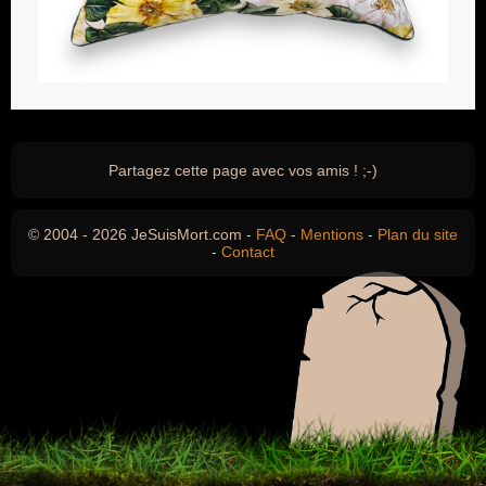
Partagez cette page avec vos amis ! ;-)
© 2004 - 2026 JeSuisMort.com -
FAQ
-
Mentions
-
Plan du site
-
Contact