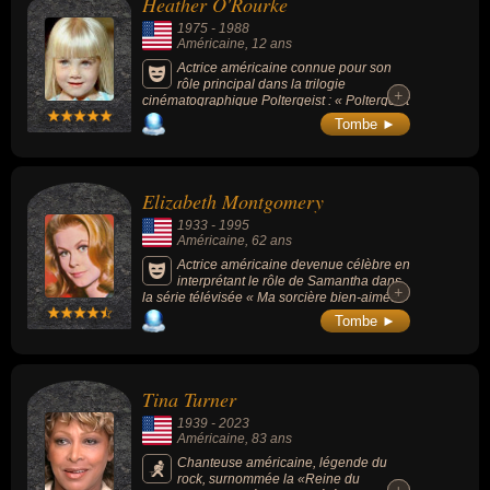
Heather O'Rourke
d'interprétation féminine au Festival de
Cannes).
1975
-
1988
Américaine
, 12 ans
Actrice américaine connue pour son
rôle principal dans la trilogie
+
+
cinématographique Poltergeist : « Poltergeist
» (1982, de Tobe Hooper), « Poltergeist 2 »
Tombe ►
(1986 de Brian Gibson) et « Poltergeist 3 »
(1988 de Gary Sherman) durant lequel elle
mourut d'un choc septique. La saga
Poltergeist, considérée comme le 20e film le
Elizabeth Montgomery
plus effrayant jamais réalisé par le « Chicago
Film Critics Association », est considérée par
1933
-
1995
certains comme maudite à cause de la mort
Américaine
, 62 ans
prématurée de plusieurs personnes
associées au film, dont celui de l'actrice.
Actrice américaine devenue célèbre en
interprétant le rôle de Samantha dans
+
+
la série télévisée « Ma sorcière bien-aimée »
(Bewitched, 1964-1972, 8 saisons, 254
Tombe ►
épisodes).
Tina Turner
1939
-
2023
Américaine
, 83 ans
Chanteuse américaine, légende du
rock, surnommée la «Reine du
+
+