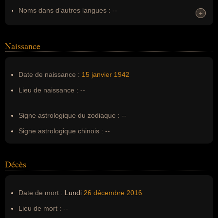
Noms dans d'autres langues :
--
+
+
Homonymes :
0
(aucun)
Naissance
Nom de famille :
Tarbuck
Pseudonyme :
--
Date de naissance :
15 janvier
1942
Surnom :
--
Lieu de naissance :
--
Erreurs d'écriture :
--
Signe astrologique du zodiaque :
--
Signe astrologique chinois :
--
Décès
Date de mort :
Lundi
26 décembre
2016
Lieu de mort :
--