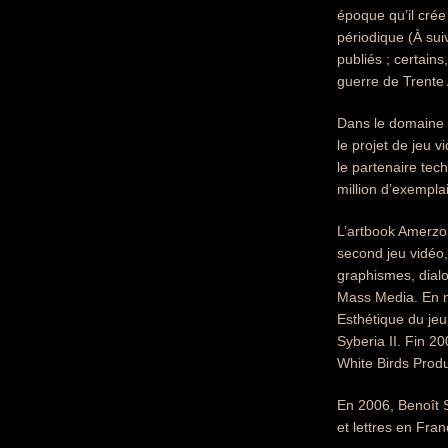
époque qu’il cré
périodique (À sui
publiés ; certains
guerre de Trente 
Dans le domaine i
le projet de jeu 
le partenaire tec
million d’exempla
L’artbook Amerzo
second jeu vidéo, 
graphismes, dialo
Mass Media. En n
Esthétique du jeu,
Syberia II. Fin 2
White Birds Produ
En 2006, Benoît S
et lettres en Fran