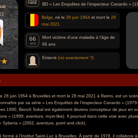
BD « Les Enquêtes de l’inspecteur Canardo » (19
kal
réalise son premier jeu vidéo : « L'Amerzone » (1999, ave
21
Belge
, né le
28 juin
1954
et mort le
28
série des « Syberia » (2002, aventure, point and click).
mai
2021
Mort victime d'une maladie à l'âge de
66
ans
66 ans.
Enterré
(où exactement ?)
.
e
le 28 juin 1954 à Bruxelles et mort le 28 mai 2021 à Reims, est un scé
d connaître par sa série « Les Enquêtes de l’inspecteur Canardo » (197
ées 1990, Benoît Sokal est également devenu concepteur de jeux en scé
one » (1999, aventure, myst-like). Il poursuit dans cette voie avec plus
« Syberia » (2002, aventure, point and click).
 formé à l’Institut Saint-Luc à Bruxelles. À partir de 1978, il collabore à