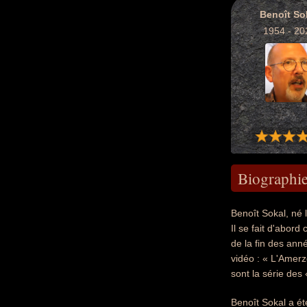
Benoît So
1954 - 20
Biographi
Benoît Sokal, né 
Il se fait d'abor
de la fin des ann
vidéo : « L'Amerz
sont la série des 
Benoît Sokal a été