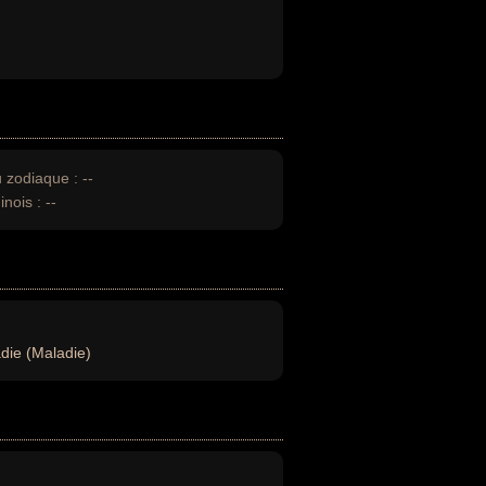
u zodiaque :
--
inois :
--
die (Maladie)