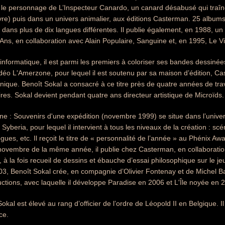
e le personnage de L’Inspecteur Canardo, un canard désabusé qui traî
vre) puis dans un univers animalier, aux éditions Casterman. 25 albu
, dans plus de dix langues différentes. Il publie également, en 1988, un
Ans, en collaboration avec Alain Populaire, Sanguine et, en 1995, Le Vi
nformatique, il est parmi les premiers à coloriser ses bandes dessinées 
vidéo L'Amerzone, pour lequel il est soutenu par sa maison d’édition, C
hnique. Benoît Sokal a consacré à ce titre près de quatre années de tra
ires. Sokal devient pendant quatre ans directeur artistique de Microïds.
ne : Souvenirs d'une expédition (novembre 1999) se situe dans l’univ
Syberia, pour lequel il intervient à tous les niveaux de la création : sc
gues, etc. Il reçoit le titre de « personnalité de l’année » au Phénix A
ovembre de la même année, il publie chez Casterman, en collaboratio
 à la fois recueil de dessins et ébauche d’essai philosophique sur le jeu 
003, Benoît Sokal crée, en compagnie d’Olivier Fontenay et de Michel B
ctions, avec laquelle il développe Paradise en 2006 et L'Île noyée en 
okal est élevé au rang d’officier de l’ordre de Léopold II en Belgique. 
ce.