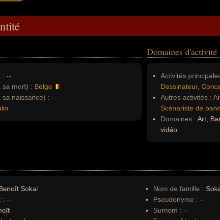
ntité
Domaines d'activité
 :
--
Activités principales
à sa mort) :
Belge
Dessinateur
,
Conce
à sa naissance) :
--
Autres activités :
Ar
lin
Scénariste de ban
Domaines :
Art, Ba
vidéo
enoît Sokal
Nom de famille :
Soka
 :
--
Pseudonyme :
--
oît
Surnom :
--