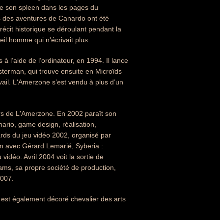
ne son spleen dans les pages du
ms des aventures de Canardo ont été
 récit historique se déroulant pendant la
eil homme qui n'écrivait plus.
à l’aide de l’ordinateur, en 1994. Il lance
asterman, qui trouve ensuite en Microïds
vail. L'Amerzone s’est vendu à plus d’un
ers de L'Amerzone. En 2002 paraît son
énario, game design, réalisation,
wards du jeu vidéo 2002, organisé par
n avec Gérard Lemarié, Syberia :
vidéo. Avril 2004 voit la sortie de
ams, sa propre société de production,
2007.
Il est également décoré chevalier des arts