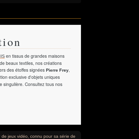
tion
en tissus de grandes maisons
IS
de beaux textiles, nos créations
vers des étoffes signées
,
Pierre Frey
tion exclusive d'objets uniques
e singulière. Consultez tous nos
 de jeux vidéo, connu pour sa série de