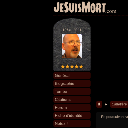
JeSuisMort
.com
1954 - 2021
Général
Biographie
Tombe
Citations
►
Cimetière
Forum
Fiche d'identité
En poursuivant vo
Notez !