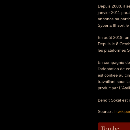
Depuis 2008, il 
janvier 2011 para
annonce sa partici
Syberia III sort l
En août 2019, un 
Depuis le 8 Octob
les plateformes
En compagnie de 
l’adaptation de c
est confiée au ci
travaillant sous 
produit par L'Ate
Benoît Sokal est 
Source :
fr.wikipe
Tombe