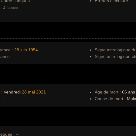
autres langues :
--
Erreurs d'écriture :
--
:
0
(aucun)
sance :
28 juin
1954
Signe astrologique d
sance :
--
Signe astrologique ch
 :
Vendredi
28 mai
2021
Âge de mort :
66 ans
:
--
Cause de mort :
Mala
èques :
--