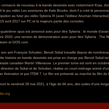
se consacre de nouveau à la bande dessinée avec notamment Kraa, dont
ît le jeu vidéo Les aventures de Kate Brooks, dont il a créé le personna
pation au futur jeu vidéo Syberia III (avec l’éditeur Anuman Interactive)
e 19 avril 2017 sur PC et la majeure partie des consoles.
quatrième opus est annoncé avec pour titre Syberia : le monde d'avant 
re 2020, une version de démonstration avec pour titre Syberia : The W
 Steam et GOG.com.
son ami François Schuiten, Benoit Sokal travaille depuis de nombreus
ette histoire en bande dessinée est prise en charge par Benoit Sokal ta
néaste canadien Martin Villeneuve. Le premier tome est sorti en octobr
la direction de Sokal et de Schuiten, réalise un court-métrage animé d'
lier Animation et par ITEM 7. Le film est présenté au marché du film d
mort le vendredi 28 mai 2021, à l'âge de 66 ans, des suites d'une long
dia.org