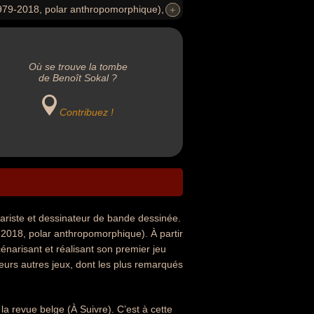
79-2018, polar anthropomorphique), il
+
+
nture, myst-like) mais aussi plus tard la
Où se trouve la tombe
de Benoît Sokal ?
Contribuez !
nariste et dessinateur de bande dessinée.
9-2018, polar anthropomorphique). À partir
narisant et réalisant son premier jeu
ieurs autres jeux, dont les plus remarqués
 la revue belge (À Suivre). C’est à cette