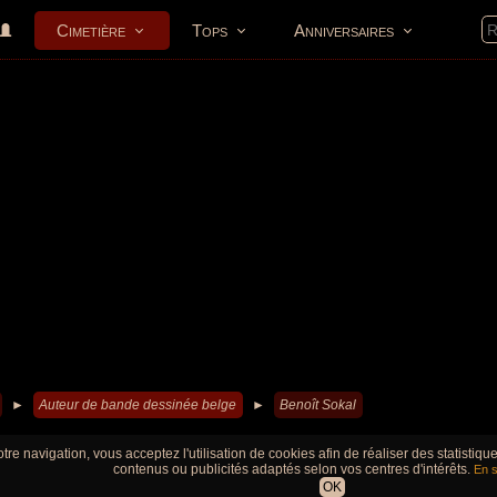
Cimetière
Tops
Anniversaires
►
Auteur de bande dessinée belge
►
Benoît Sokal
tre navigation, vous acceptez l'utilisation de cookies afin de réaliser des statistiq
contenus ou publicités adaptés selon vos centres d'intérêts.
En s
OK