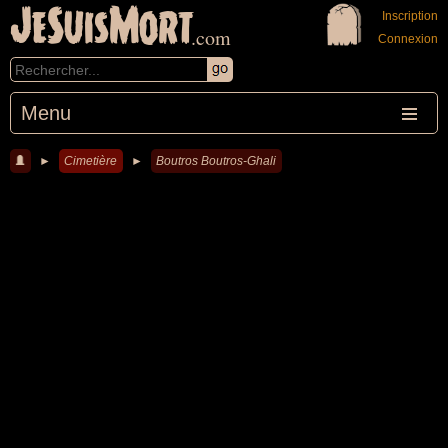
JeSuisMort
Inscription
.com
Connexion
Menu
►
Cimetière
►
Boutros Boutros-Ghali