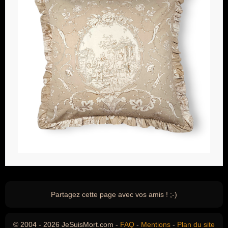
Partagez cette page avec vos amis ! ;-)
© 2004 - 2026 JeSuisMort.com -
FAQ
-
Mentions
-
Plan du site