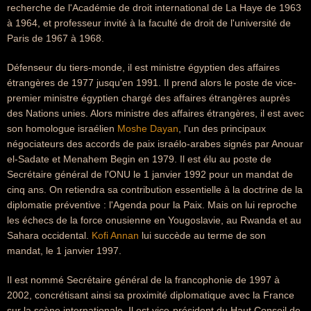
recherche de l'Académie de droit international de La Haye de 1963
à 1964, et professeur invité à la faculté de droit de l'université de
Paris de 1967 à 1968.
Défenseur du tiers-monde, il est ministre égyptien des affaires
étrangères de 1977 jusqu'en 1991. Il prend alors le poste de vice-
premier ministre égyptien chargé des affaires étrangères auprès
des Nations unies. Alors ministre des affaires étrangères, il est avec
son homologue israélien
Moshe Dayan
, l'un des principaux
négociateurs des accords de paix israélo-arabes signés par Anouar
el-Sadate et Menahem Begin en 1979. Il est élu au poste de
Secrétaire général de l'ONU le 1 janvier 1992 pour un mandat de
cinq ans. On retiendra sa contribution essentielle à la doctrine de la
diplomatie préventive : l'Agenda pour la Paix. Mais on lui reproche
les échecs de la force onusienne en Yougoslavie, au Rwanda et au
Sahara occidental.
Kofi Annan
lui succède au terme de son
mandat, le 1 janvier 1997.
Il est nommé Secrétaire général de la francophonie de 1997 à
2002, concrétisant ainsi sa proximité diplomatique avec la France
sur la scène internationale. Il est vice-président du Haut Conseil de