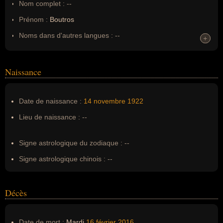
Nom complet :
--
Prénom :
Boutros
Noms dans d'autres langues :
--
+
+
Homonymes :
0
(aucun)
Naissance
Nom de famille :
Boutros-Ghali
Pseudonyme :
--
Date de naissance :
14 novembre
1922
Surnom :
--
Lieu de naissance :
--
Erreurs d'écriture :
Boutros Boutros Ghali
Signe astrologique du zodiaque :
--
Signe astrologique chinois :
--
Décès
Date de mort :
Mardi
16 février
2016