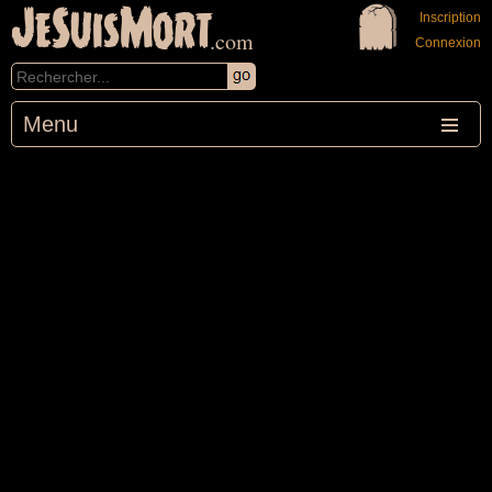
JeSuisMort
Inscription
.com
Connexion
Menu