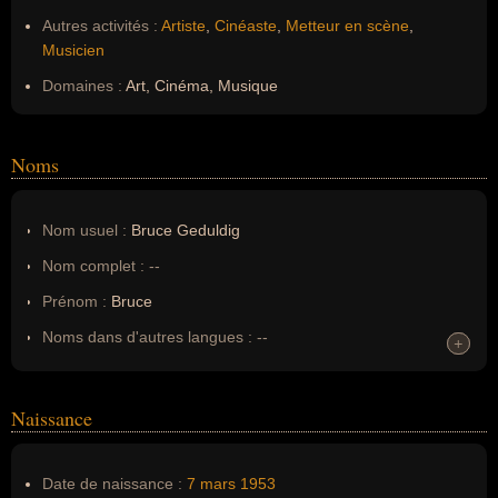
Autres activités :
Artiste
,
Cinéaste
,
Metteur en scène
,
Musicien
Domaines :
Art, Cinéma, Musique
Noms
Nom usuel :
Bruce Geduldig
Nom complet :
--
Prénom :
Bruce
Noms dans d'autres langues :
--
+
+
Homonymes :
0
(aucun)
Naissance
Nom de famille :
Geduldig
Pseudonyme :
--
Date de naissance :
7 mars
1953