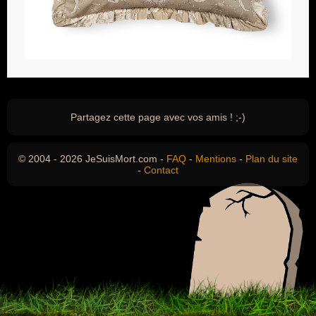
Partagez cette page avec vos amis ! ;-)
© 2004 - 2026 JeSuisMort.com -
FAQ
-
Mentions
-
Plan du site
-
Contact