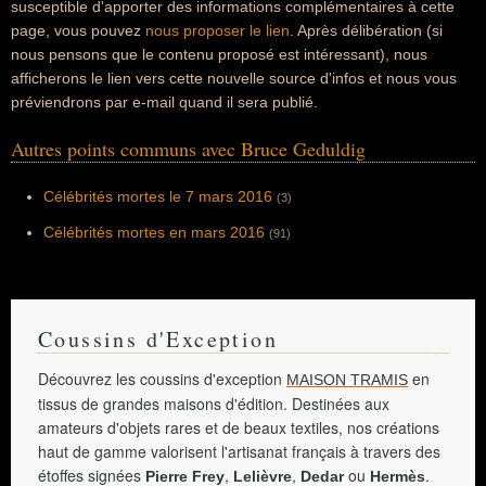
susceptible d'apporter des informations complémentaires à cette
page, vous pouvez
nous proposer le lien
. Après délibération (si
nous pensons que le contenu proposé est intéressant), nous
afficherons le lien vers cette nouvelle source d'infos et nous vous
préviendrons par e-mail quand il sera publié.
Autres points communs avec Bruce Geduldig
Célébrités mortes le 7 mars 2016
(3)
Célébrités mortes en mars 2016
(91)
Coussins d'Exception
Découvrez les coussins d'exception
en
MAISON TRAMIS
tissus de grandes maisons d'édition. Destinées aux
amateurs d'objets rares et de beaux textiles, nos créations
haut de gamme valorisent l'artisanat français à travers des
étoffes signées
,
,
ou
.
Pierre Frey
Lelièvre
Dedar
Hermès