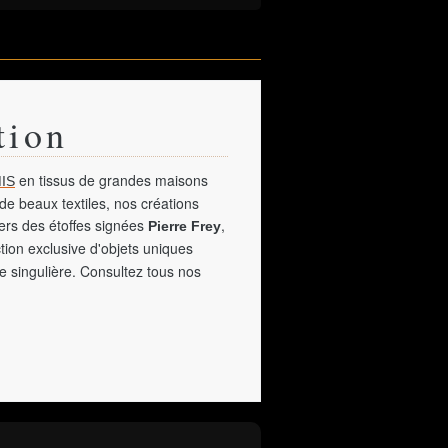
tion
en tissus de grandes maisons
IS
de beaux textiles, nos créations
vers des étoffes signées
,
Pierre Frey
tion exclusive d'objets uniques
e singulière. Consultez tous nos