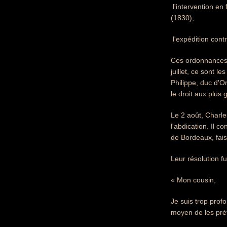
 l'intervention 
(1830),
 l'expédition con
Ces ordonnances i
juillet, ce sont l
Philippe, duc d'O
le droit aux plus 
Le 2 août, Charle
l'abdication. Il c
de Bordeaux, fais
Leur résolution f
« Mon cousin,
Je suis trop prof
moyen de les prév