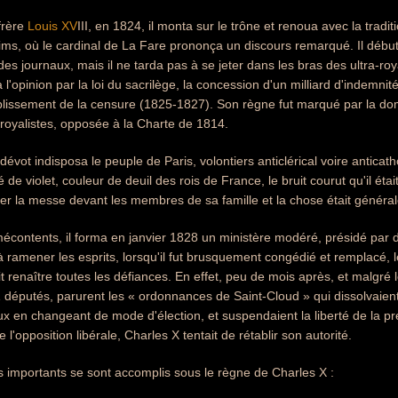
frère
Louis XV
III, en 1824, il monta sur le trône et renoua avec la tradi
ms, où le cardinal de La Fare prononça un discours remarqué. Il débu
des journaux, mais il ne tarda pas à se jeter dans les bras des ultra-roya
na l'opinion par la loi du sacrilège, la concession d'un milliard d'indemn
ablissement de la censure (1825-1827). Son règne fut marqué par la domi
royalistes, opposée à la Charte de 1814.
dévot indisposa le peuple de Paris, volontiers anticlérical voire antica
billé de violet, couleur de deuil des rois de France, le bruit courut qu'il é
rer la messe devant les membres de sa famille et la chose était généra
écontents, il forma en janvier 1828 un ministère modéré, présidé par 
 à ramener les esprits, lorsqu'il fut brusquement congédié et remplacé, 
fit renaître toutes les défiances. En effet, peu de mois après, et malgr
 députés, parurent les « ordonnances de Saint-Cloud » qui dissolvaien
ux en changeant de mode d'élection, et suspendaient la liberté de la pre
'opposition libérale, Charles X tentait de rétablir son autorité.
importants se sont accomplis sous le règne de Charles X :