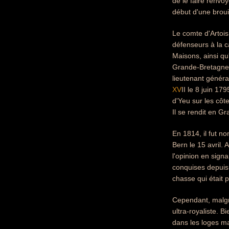
de le faire renvoy
début d'une broui
Le comte d'Artois 
défenseurs à la ca
Maisons, ainsi qu
Grande-Bretagne 
lieutenant génér
XV
II le 8 juin 17
d'Yeu sur les côte
Il se rendit en G
En 1814, il fut n
Bern le 15 avril. 
l'opinion en si
conquises depuis
chasse qui était p
Cependant, malgré 
ultra-royaliste. B
dans les loges ma