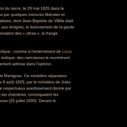
tion du sacre, le 29 mai 1825 dans la
ta par quelques mesures libérales et
listes, dont Jean-Baptiste de Villèle était
ité aux émigrés, le licenciement de la garde
nation des « ultras », la frange
tholique ; comme à l'enterrement de
Louis
tait évêque, des caricatures le montrèrent
lement admise dans l'opinion.
de Martignac. Ce ministère réparateur
le 8 août 1829, par le ministère de Jules
é le respectueux avertissement donné par
t les chambres, convoquaient les
sse (25 juillet 1830). Devant le