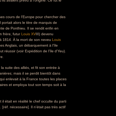
ils avaient prévu à l'origine. Ce fut le
verses cours de l'Europe pour chercher des
 portait alors le titre de marquis de
e de Ponthieu. Il se rendit enfin en
 frère, futur
Louis XV
III) devenu
3 à 1814. À la mort de son neveu
Louis
s des Anglais, un débarquement à l'île
 réussir (voir Expédition de l'île d'Yeu).
re.
 suite des alliés, et fit son entrée à
anières; mais il se perdit bientôt dans
 qui enlevait à la France toutes les places
affaires et employa tout son temps soit à la
l était en réalité le chef occulte du parti
réf. nécessaire]. Il n'était pas très actif