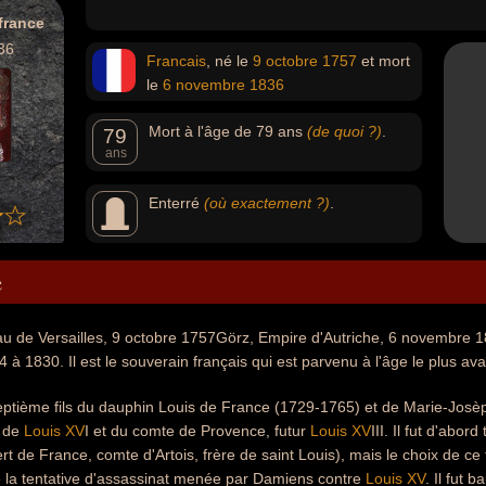
france
36
Francais
, né le
9 octobre
1757
et mort
le
6 novembre
1836
Mort à l'âge de 79 ans
(de quoi ?)
.
79
ans
Enterré
(où exactement ?)
.
e
u de Versailles, 9 octobre 1757Görz, Empire d'Autriche, 6 novembre 18
 à 1830. Il est le souverain français qui est parvenu à l'âge le plus av
septième fils du dauphin Louis de France (1729-1765) et de Marie-Josèp
e de
Louis XV
I et du comte de Provence, futur
Louis XV
III. Il fut d'abor
 de France, comte d'Artois, frère de saint Louis), mais le choix de ce t
la tentative d'assassinat menée par Damiens contre
Louis XV
. Il fut 