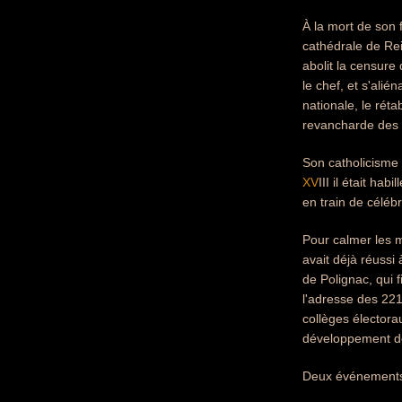
À la mort de son 
cathédrale de Rei
abolit la censure 
le chef, et s'alié
nationale, le rét
revancharde des 
Son catholicisme 
XV
III il était ha
en train de céléb
Pour calmer les m
avait déjà réussi
de Polignac, qui 
l'adresse des 221
collèges électora
développement de l
Deux événements 