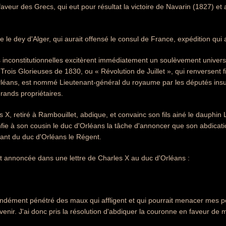
en faveur des Grecs, qui eut pour résultat la victoire de Navarin (1827) 
tre le dey d'Alger, qui aurait offensé le consul de France, expédition qui ab
nconstitutionnelles excitèrent immédiatement un soulèvement universe
es Trois Glorieuses de 1830, ou « Révolution de Juillet », qui renversent
rléans, est nommé Lieutenant-général du royaume par les députés insurgé
grands propriétaires.
s X, retiré à Rambouillet, abdique, et convainc son fils ainé le dauphin
onfie à son cousin le duc d'Orléans la tâche d'annoncer que son abdication
ant du duc d'Orléans le Régent.
ut annoncée dans une lettre de Charles X au duc d'Orléans :
ondément pénétré des maux qui affligent et qui pourrait menacer mes p
enir. J'ai donc pris la résolution d'abdiquer la couronne en faveur de m