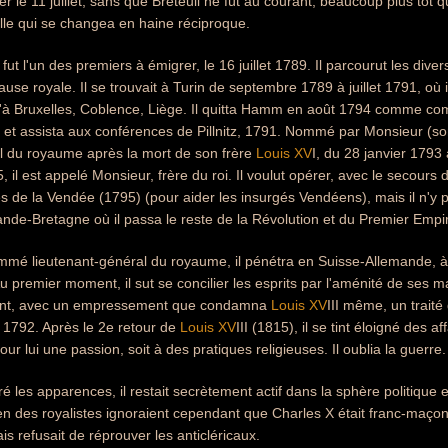
er le 11 juillet, sans que Breteuil ne fût au courant, beaucoup plus tôt qu'
lle qui se changea en haine réciproque.
fut l'un des premiers à émigrer, le 16 juillet 1789. Il parcourut les di
use royale. Il se trouvait à Turin de septembre 1789 à juillet 1791, où il
'à Bruxelles, Coblence, Liège. Il quitta Hamm en août 1794 comme comt
et assista aux conférences de Pillnitz, 1791. Nommé par Monsieur (son
al du royaume après la mort de son frère
Louis XV
I, du 28 janvier 179
95, il est appelé Monsieur, frère du roi. Il voulut opérer, avec le secour
s de la Vendée (1795) (pour aider les insurgés Vendéens), mais il n'y put
rande-Bretagne où il passa le reste de la Révolution et du Premier Empi
ommé lieutenant-général du royaume, il pénétra en Suisse-Allemande, à la
Au premier moment, il sut se concilier les esprits par l'aménité de ses m
gnant, avec un empressement que condamna
Louis XV
III même, un traité
 1792. Après le 2e retour de
Louis XV
III (1815), il se tint éloigné des 
our lui une passion, soit à des pratiques religieuses. Il oublia la guerre.
les apparences, il restait secrètement actif dans la sphère politique et i
ien des royalistes ignoraient cependant que Charles X était franc-maçon. [
is refusait de réprouver les anticléricaux.