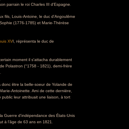
n parrain le roi Charles III d'Espagne.
x fils, Louis-Antoine, le duc d'Angoulême
 : Sophie (1776-1785) et Marie-Thérèse
ouis XV
I, réprésenta le duc de
 certain moment il s'attacha durablement
e Polastron (°1758 - 1821), demi-frère
.
donc être la belle-soeur de Yolande de
arie-Antoinette. Ami de cette dernière,
blic leur attribuait une liaison, à tort
de la Guerre d'indépendance des États-Unis
ut à l'âge de 63 ans en 1821.