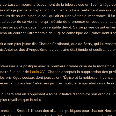
s de Lussan mourut précocement de la tuberculose en 1804 à l'âge de
 très affligé par cette disparition, car il en avait été réellement amour
ours de sa vie, sinon le seul qui ait eu une véritable importance. Il fut
 au coeur de sa vie intime qu'il décida de prononcer un voeu de chaste
ieuses au point de devenir un véritable dévot. Sa vie privée devint ent
rocha du courant Ultramontain de l'Église catholique de France dont il s
ait à son plus jeune fils, Charles Ferdinand, duc de Berry, qui lui re
uis Antoine, duc d'Angoulême, au contraire était timide et souffrait de 
téresser à la politique avec la première grande crise de la monarchie, e
nnaire à la cour de
Louis XV
I. Charles acceptait la suppression des privi
es privilèges sociaux dont jouissaient l'Église et la noblesse. Il pensai
rser la monarchie. Selon ses propres mots, le temps était venu de ré
re du tiers état en s'opposant à toute initiative d'accroître son droit de
plus royaliste que le roi ».
e baron de Breteuil, il noua des alliances politiques pour chasser Nec