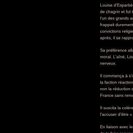
Louise d'Esparbè
de chagrin et fut
l'un des grands am
frappait durement
convictions relig
après, il se rapp
Sa préférence all
moral. L'aîné, Lo
nerveux.
Il commença à s'in
la faction réactio
non la réduction d
France sans renve
Il suscita la colè
l'accuser d'être « 
En liaison avec l