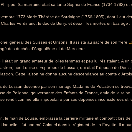
hilippe. Sa marraine était sa tante Sophie de France (1734-1782) et so
ovembre 1773 Marie Thérèse de Sardaigne (1756-1805), dont il eut deu
t Charles Ferdinand, le duc de Berry, et deux filles mortes en bas âge
olonel général des Suisses et Grisons. Il assista au sacre de son frère
L
agé des duchés d'Angoulême et de Mercoeur.
il était un grand amateur de jolies femmes et peu lui résistaient. À un
tron, née Louise d'Esparbès de Lussan, qui était l' épouse de Denis d
lastron. Cette liaison ne donna aucune descendance au comte d'Artois
s de Lussan devenue par son mariage Madame de Polastron se trouva 
se de Polignac, gouvernante des Enfants de France, amie de la reine M
 se rendit comme elle impopulaire par ses dépenses inconsidérées et le pu
n, le mari de Louise, embrassa la carrière militaire et combattit lors 
 laquelle il fut nommé Colonel dans le régiment de La Fayette. Il mour