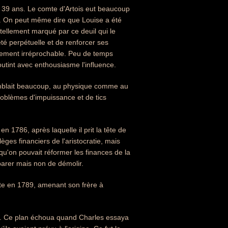
 39 ans. Le comte d'Artois eut beaucoup
eux. On peut même dire que Louise a été
 tellement marqué par ce deuil qui le
té perpétuelle et de renforcer ses
ièrement irréprochable. Peu de temps
outint avec enthousiasme l'influence.
ssemblait beaucoup, au physique comme au
problèmes d'impuissance et de tics
n 1786, après laquelle il prit la tête de
lèges financiers de l'aristocratie, mais
t qu'on pouvait réformer les finances de la
parer mais non de démolir.
 vote en 1789, amenant son frère à
ker. Ce plan échoua quand Charles essaya