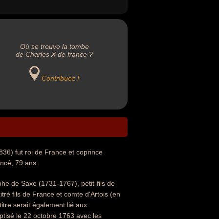
Où se trouve la tombe
de Charles X de france ?
Contribuez !
36) fut roi de France et coprince
ancé, 79 ans.
he de Saxe (1731-1767), petit-fils de
d titré fils de France et comte d'Artois (en
itre serait également lié aux
baptisé le 22 octobre 1763 avec les