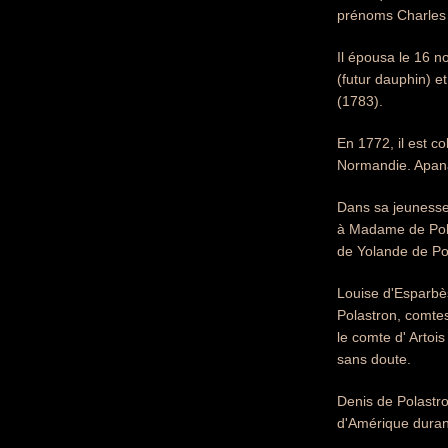
prénoms Charles P
Il épousa le 16 n
(futur dauphin) e
(1783).
En 1772, il est c
Normandie. Apan
Dans sa jeunesse 
à Madame de Polas
de Yolande de Po
Louise d'Esparbè
Polastron, comtes
le comte d' Artois
sans doute.
Denis de Polastro
d'Amérique durant