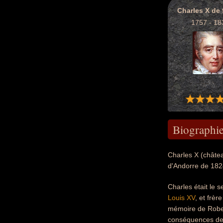
Charles X de 
1757 - 18
Biographi
Charles X (châtea
d'Andorre de 1824
Charles était le 
Louis XV
, et frèr
mémoire de Robert
conséquences de 