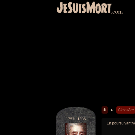
JeSuisMort
.com
►
Cimetière
1757 - 1836
En poursuivant vo