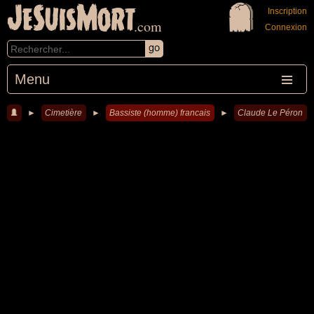
JeSuisMort
Inscription
.com
Connexion
Menu
►
Cimetière
►
Bassiste (homme) francais
►
Claude Le Péron