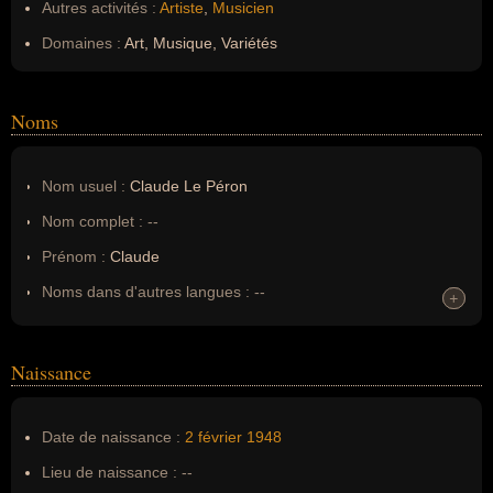
Autres activités :
Artiste
,
Musicien
Domaines :
Art, Musique, Variétés
Noms
Nom usuel :
Claude Le Péron
Nom complet :
--
Prénom :
Claude
Noms dans d'autres langues :
--
+
+
Homonymes :
0
(aucun)
Naissance
Nom de famille :
Le Péron
Pseudonyme :
--
Date de naissance :
2 février
1948
Surnom :
--
Lieu de naissance :
--
Erreurs d'écriture :
--