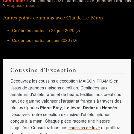
Contribuez !
Vous connaissez d'autres bassiste (hommes) francais
?
Proposez-nous ici
.
Autres points communs avec Claude Le Péron
Célébrités mortes le 24 juin 2020
(2)
Célébrités mortes en juin 2020
(42)
Coussins d'Exception
Découvrez les coussins d'exception
en
MAISON TRAMIS
tissus de grandes maisons d'édition. Destinées aux
amateurs d'objets rares et de beaux textiles, nos créations
haut de gamme valorisent l'artisanat français à travers des
étoffes signées
,
,
ou
.
Pierre Frey
Lelièvre
Dedar
Hermès
Découvrez notre sélection exclusive d'objets uniques
conçus à la main. Chaque pièce raconte une histoire
singulière. Consultez tous nos
et profitez
coussins de luxe