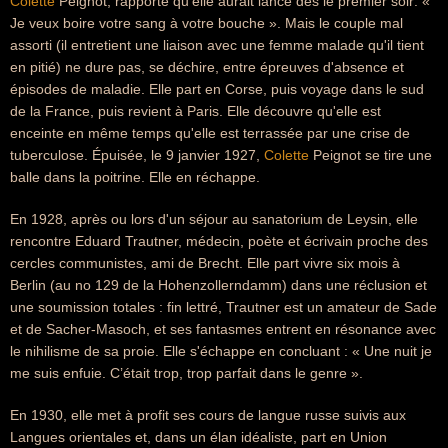
Colette
Peignot, rapporte qu'elle aurait lancé dès le premier soir: «
Je veux boire votre sang à votre bouche ». Mais le couple mal
assorti (il entretient une liaison avec une femme malade qu'il tient
en pitié) ne dure pas, se déchire, entre épreuves d'absence et
épisodes de maladie. Elle part en Corse, puis voyage dans le sud
de la France, puis revient à Paris. Elle découvre qu'elle est
enceinte en même temps qu'elle est terrassée par une crise de
tuberculose. Épuisée, le 9 janvier 1927,
Colette
Peignot se tire une
balle dans la poitrine. Elle en réchappe.
En 1928, après ou lors d'un séjour au sanatorium de Leysin, elle
rencontre Eduard Trautner, médecin, poète et écrivain proche des
cercles communistes, ami de Brecht. Elle part vivre six mois à
Berlin (au no 129 de la Hohenzollerndamm) dans une réclusion et
une soumission totales : fin lettré, Trautner est un amateur de Sade
et de Sacher-Masoch, et ses fantasmes entrent en résonance avec
le nihilisme de sa proie. Elle s'échappe en concluant : « Une nuit je
me suis enfuie. C’était trop, trop parfait dans le genre ».
En 1930, elle met à profit ses cours de langue russe suivis aux
Langues orientales et, dans un élan idéaliste, part en Union