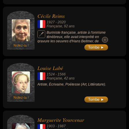
Cécile Reims
1927
-
2020
Française
, 92 ans
Buriniste française, artiste à l'onirisme
ténébreux, elle avait interprété en
+
+
gravure les oeuvres d'Hans Bellmer, de
Notez-la !
Leonor Fini et de Fred Deux, avec qui elle a
Tombe ►
partagé sa vie durant plus de 50 ans.
Louise Labé
1524
-
1566
Française
, 42 ans
Artiste, Écrivaine, Poétesse (Art, Littérature).
Notez-la !
Tombe ►
Marguerite Yourcenar
1903
-
1987