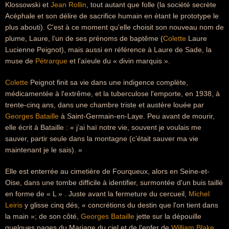
Klossowski et
Jean Rollin
, tout autant que folle (la société secrète
Acéphale et son délire de sacrifice humain en étant le prototype le
plus abouti). C'est à ce moment qu'elle choisit son nouveau nom de
plume, Laure, l’un de ses prénoms de baptême (
Colette
Laure
Lucienne Peignot), mais aussi en référence à Laure de Sade, la
muse de
Pétrarque
et l'aïeule du « divin marquis ».
Colette
Peignot finit sa vie dans une indigence complète,
médicamentée à l'extrême, et la tuberculose l'emporte, en 1938, à
trente-cinq ans, dans une chambre triste et austère louée par
Georges Bataille
à Saint-Germain-en-Laye. Peu avant de mourir,
elle écrit à Bataille : « j’ai haï notre vie, souvent je voulais me
sauver, partir seule dans la montagne (c’était sauver ma vie
maintenant je le sais). »
Elle est enterrée au cimetière de Fourqueux, alors en Seine-et-
Oise, dans une tombe difficile à identifier, surmontée d'un buis taillé
en forme de « L » . Juste avant la fermeture du cercueil,
Michel
Leiris
y glisse cinq dés, « concrétions du destin que l'on tient dans
la main »; de son côté,
Georges Bataille
jette sur la dépouille
quelques pages du Mariage du ciel et de l'enfer de
William Blake
.