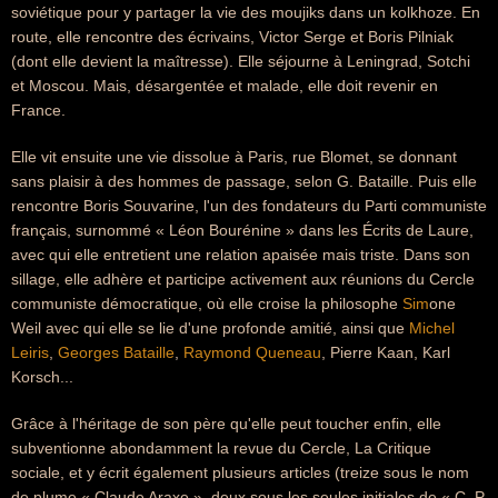
soviétique pour y partager la vie des moujiks dans un kolkhoze. En
route, elle rencontre des écrivains, Victor Serge et Boris Pilniak
(dont elle devient la maîtresse). Elle séjourne à Leningrad, Sotchi
et Moscou. Mais, désargentée et malade, elle doit revenir en
France.
Elle vit ensuite une vie dissolue à Paris, rue Blomet, se donnant
sans plaisir à des hommes de passage, selon G. Bataille. Puis elle
rencontre Boris Souvarine, l'un des fondateurs du Parti communiste
français, surnommé « Léon Bourénine » dans les Écrits de Laure,
avec qui elle entretient une relation apaisée mais triste. Dans son
sillage, elle adhère et participe activement aux réunions du Cercle
communiste démocratique, où elle croise la philosophe
Sim
one
Weil avec qui elle se lie d'une profonde amitié, ainsi que
Michel
Leiris
,
Georges Bataille
,
Raymond Queneau
, Pierre Kaan, Karl
Korsch...
Grâce à l'héritage de son père qu'elle peut toucher enfin, elle
subventionne abondamment la revue du Cercle, La Critique
sociale, et y écrit également plusieurs articles (treize sous le nom
de plume « Claude Araxe », deux sous les seules initiales de « C. P.