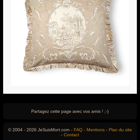
Partagez cette page avec vos amis ! ;-)
© 2004 - 2026 JeSuisMort.com -
FAQ
-
Mentions
-
Plan du site
-
Contact