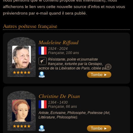
nous pensons que le contenu proposé est intéressant), nous
afficherons le lien vers cette nouvelle source d'infos et nous vous
préviendrons par e-mail quand il sera publié.
Autres poétesse française
Madeleine Riffaud
1924
-
2024
Française
, 100 ans
Résistante, poète et journaliste
française, torturée par la Gestapo,
+
+
actrice de la Libération de Paris, ciblée par
l’OAS, reporter durant la guerre du
Tombe ►
Vietnam… La résistante et poète de gauche
n’aura cessé, jusqu’à son dernier souffle, de
se battre et de témoigner. Elle l'une des 1ère
correspondantes de guerre françaises (avec
Christine De Pisan
Andrée Viollis) et l'une des 1ère militantes
anticolonialistes.
1364
-
1430
Française
, 66 ans
Artiste, Écrivaine, Philosophe, Poétesse (Art,
Littérature, Philosophie).
Tombe ►