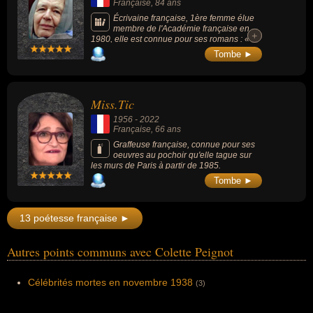
Française
, 84 ans
Écrivaine française, 1ère femme élue
membre de l'Académie française en
+
+
1980, elle est connue pour ses romans : «
Mémoires d'Hadrien » (1951), « L'Œuvre au
Tombe ►
noir » (1968), « Nouvelles orientales »
(1938), « Alexis ou le Traité du vain combat »
(1929) ou son essais « Mishima ou la Vision
du vide » (1980).
Miss.Tic
1956
-
2022
Française
, 66 ans
Graffeuse française, connue pour ses
oeuvres au pochoir qu'elle tague sur
les murs de Paris à partir de 1985.
Tombe ►
13 poétesse française ►
Autres points communs avec Colette Peignot
Célébrités mortes en novembre 1938
(3)