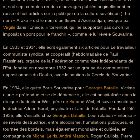
», soit sept comptes rendus d'ouvrages publiés originellement en
russe et huit articles sur la politique ou la culture soviétique ). Le
nom « Araxe » est le nom d’un fleuve d’Azerbaïdjan, évoqué par
Virgile
dans l'Énéide, « torrentiel, qui ne supportait pas qu’on lui
imposât un pont pour le franchir », comme le lui révèle Souvarine.
En 1933 et 1934, elle écrit également six articles pour Le travailleur
communiste syndical et coopératif (hebdomadaire de Paul
Rassinier), organe de la Fédération communiste indépendante de
l'Est, fondée en novembre 1932 par un groupe de communistes
oppositionnels du Doubs, avec le soutien du Cercle de Souvarine.
En 1934, elle quitte Boris Souvarine pour
Georges Bataille
. Victime
d'une « prétendue crise de démence », elle est hospitalisée dans la
clinique du docteur Weil, père de
Sim
one Weil, et suivie ensuite par
le docteur Adrien Borel, psychiatre et ami de Bataille. Pendant l'été
1935, elle s'installe chez
Georges Bataille
. Leur relation « intense »
se révèle destructrice, entre alcoolisme, humiliations publiques, et
tournée des bordels, mais également mondaine et cultivée, en
compagnie de
Michel Leiris
,
André Masson
, Roger Caillois, Pierre