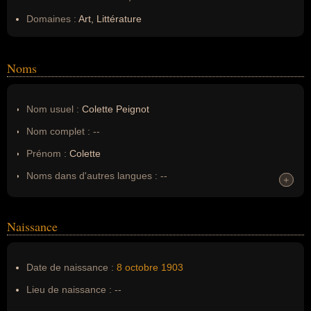
Domaines :
Art, Littérature
Noms
Nom usuel :
Colette Peignot
Nom complet :
--
Prénom :
Colette
Noms dans d'autres langues :
--
+
+
Homonymes :
0
(aucun)
Naissance
Nom de famille :
Peignot
Pseudonyme :
Laure
Date de naissance :
8 octobre
1903
Surnom :
--
Lieu de naissance :
--
Erreurs d'écriture :
--