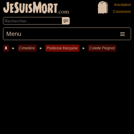
JeSuisMort
Inscription
.com
Connexion
Menu
►
Cimetière
►
Poétesse française
►
Colette Peignot