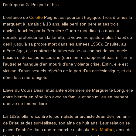
l'entreprise G. Peignot et Fils.
L'enfance de
Colette
Peignot est pourtant tragique. Trois drames la
marquent à jamais ; à 13 ans, elle perd son père et ses trois
oncles, fauchés par la Première Guerre mondiale (la douleur
ébranle profondément la famille, la veuve ne quittera plus l'habit de
deuil jusqu'à sa propre mort dans les années 1960). Ensuite, au
même âge, elle contracte la tuberculose au contact de son oncle
Lucien et de sa jeune cousine (qui n'en réchappèrent pas, ni l'un ni
l'autre) et manque d'en mourir d'une violente crise. Enfin, elle est
victime d'abus sexuels répétés de la part d'un ecclésiastique, et du
déni de sa mère bigote.
Élève du Cours Desir, étudiante éphémère de Marguerite Long, elle
entre bientôt en rébellion avec sa famille et son milieu en menant
une vie de femme libre.
En 1925, elle rencontre le journaliste anarchiste Jean Bernier, ami
de Drieu et des surréalistes, son aîné de huit ans. Leur relation se
place d'emblée dans une recherche d'absolu:
Ella Maillart
, amie de