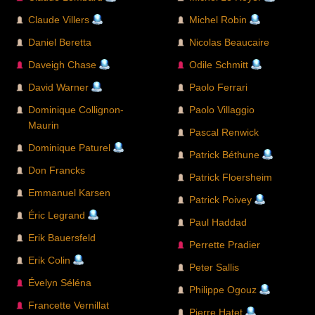
Claude Villers
Michel Robin
Daniel Beretta
Nicolas Beaucaire
Daveigh Chase
Odile Schmitt
David Warner
Paolo Ferrari
Dominique Collignon-
Paolo Villaggio
Maurin
Pascal Renwick
Dominique Paturel
Patrick Béthune
Don Francks
Patrick Floersheim
Emmanuel Karsen
Patrick Poivey
Éric Legrand
Paul Haddad
Erik Bauersfeld
Perrette Pradier
Erik Colin
Peter Sallis
Évelyn Séléna
Philippe Ogouz
Francette Vernillat
Pierre Hatet