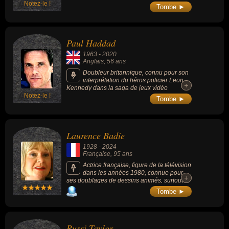
Notez-le !
première voix récurrente d'Arnold
Tombe ►
Schwarzenegger, Richard Roundtree, Hulk
Hogan, Charles S. Dutton, Tony Todd, Danny
Trejo, Joe Morton, Delroy Lindo et Tom Lister,
Jr..
Paul Haddad
1963
-
2020
Anglais
, 56 ans
Doubleur britannique, connu pour son
interprétation du héros policier Leon
+
+
Kennedy dans la saga de jeux vidéo
Notez-le !
d'horreur « Resident Evil » (« Biohazard » au
Tombe ►
Japon) depuis 1998.
Laurence Badie
1928
-
2024
Française
, 95 ans
Actrice française, figure de la télévision
dans les années 1980, connue pour
+
+
ses doublages de dessins animés, surtout la
voix française du personnage de Véra dans
Tombe ►
« Scooby-Doo » (1979-1980), « Casper »
(1950-1959) le gentil fantôme ou le chien
Rocky dans le dessin-animé « Foofur »
(1986-1988).
Russi Taylor