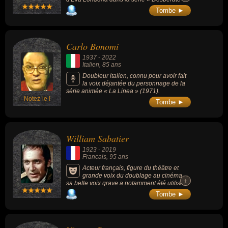
Housewives » (2004-2012) ou Tao dans le
Tombe ►
dessin-animé « Les Mystérieuses Cités d'or
» (1982).
Carlo Bonomi
1937
-
2022
Italien
, 85 ans
Doubleur italien, connu pour avoir fait
la voix déjantée du personnage de la
série animée « La Linea » (1971).
Notez-le !
Tombe ►
William Sabatier
1923
-
2019
Francais
, 95 ans
Acteur français, figure du théâtre et
grande voix du doublage au cinéma,
+
+
sa belle voix grave a notamment été utilisée
pour doubler les monuments du 7e art que
Tombe ►
sont Marlon Brando et John Wayne.