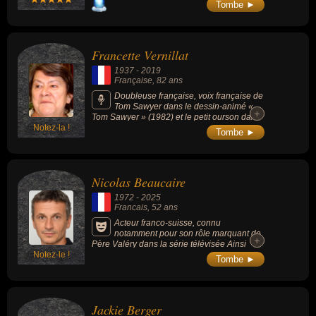
Batman », dans de nombreux films
Tombe ►
éponymes de 1989 à 2016 ; ainsi que celle
de Grippe-Sou dans le téléfilm « Ça » (1990,
horreur).
Francette Vernillat
1937
-
2019
Française
, 82 ans
Doubleuse française, voix française de
Tom Sawyer dans le dessin-animé «
+
+
Tom Sawyer » (1982) et le petit ourson dans
Notez-la !
la dessin-animé « Bouba » (1977).
Tombe ►
Nicolas Beaucaire
1972
-
2025
Francais
, 52 ans
Acteur franco-suisse, connu
notamment pour son rôle marquant de
+
+
Père Valéry dans la série télévisée Ainsi
Notez-le !
soient-ils (2012–2015), ainsi que pour ses
Tombe ►
apparitions au cinéma dans Les Saveurs du
palais, Le Capital, Les Profs, et Les Gamins ;
et aussi doubleur voix dans de nombreuses
séries d’animation japonaises cultes (One
Jackie Berger
Piece, Naruto, Dragon Ball Super...) et jeux