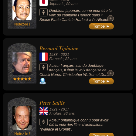
Richard Cœur de Lion dans le « Robin des
Japonais
, 80 ans
Bois » de Ridley Scott.
Doubleur japonais, connu pour être la
voix du capitaine Harlock dans «
+
+
Space Pirate Captain Harlock » (« Albator, le
Notez-le !
corsaire de l'espace » en français, 1978) et
Tombe ►
de Goemon Ishikawa XIII de « Lupin III » («
Edgar, le Détective Cambrioleur » en
français, 1967-1969).
Bernard Tiphaine
1938
-
2021
Francais
, 83 ans
Acteur français, star du doublage
français, il était la voix française de
+
+
Chuck Norris, Christopher Walken et Donald
Sutherland.
Tombe ►
Peter Sallis
1921
-
2017
Anglais
, 96 ans
Acteur britannique connu pour avoir
été la voix des films d'animations
"Wallace et Gromit".
Notez-le !
Tombe ►