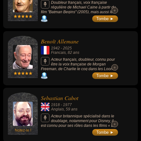
Doubleur français, voix française
régulière de Michael Caine à partir du
+
+
film "Batman Begins" (2005), mais aussi le
jeu vidéo avec la voix d'Arngeir dans "The
Tombe ►
Elder Scrolls V: Skyrim" (2011), Genn
Grisetête dans "World of Warcraft" (2010-
2025), Anton Sokolov dans les jeux
"Dishonored" (2012-2016) ainsi que celle de
Benoît Allemane
plusieurs personnages au sein de la
franchise "Fallout", dont M. House dans "New
1942
-
2025
Vegas" (2010).
Francais
, 82 ans
Acteur français, doubleur, connu pour
être la voix française de Morgan
+
+
Freeman, de Charlie le coq dans les Looney
Tunes, et de la plupart des incarnations du
Tombe ►
père Noël.
Sebastian Cabot
1918
-
1977
Anglais
, 59 ans
Acteur britannique spécialisé dans le
doublage, notamment pour Disney, il
+
+
est connu pour ses rôles dans les films « Le
Notez-le !
Livre de la jungle » (1967, dessin-animé) où
Tombe ►
il fait la voix de Bagheera, « Merlin
l'Enchanteur » (1963, dessin-animé) où il fait