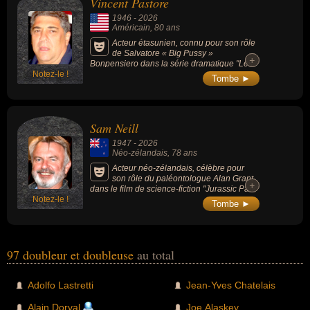
Vincent Pastore
1946
-
2026
Américain
, 80 ans
Acteur étasunien, connu pour son rôle
de Salvatore « Big Pussy »
+
+
Bonpensiero dans la série dramatique "Les
Notez-le !
Soprano" (1999-2007), qui lui a valu une
Tombe ►
reconnaissance internationale et un Screen
Actors Guild Award, mais aussi au cinéma
dans "Gotti", "Snatch" et "Revolver", sa voix
dans le film "Gang de requins".
Sam Neill
1947
-
2026
Néo-zélandais
, 78 ans
Acteur néo-zélandais, célèbre pour
son rôle du paléontologue Alan Grant
+
+
dans le film de science-fiction "Jurassic Park"
Notez-le !
(1993, de Steven Spielberg), de l'époux
Tombe ►
austère d'Ada McGrath dans le drame
psychologique "La Leçon de piano" (1993,
de Jane Campion), dans le film fantastique
"Possession" d'Andrzej Żuławski ou le film
d'horreur "L'Antre de la folie" (de John
97 doubleur et doubleuse
au total
Carpenter), le machiavélique cardinal
Thomas Wolsey dans la série historique "Les
Tudors" et l'implacable inspecteur Chester
Adolfo Lastretti
Jean-Yves Chatelais
Campbell dans les deux premières saisons
du drame policier "Peaky Blinders".
Alain Dorval
Joe Alaskey