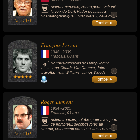
Acteur américain, connu pour avoir été
la voix de Dark Vador de la saga
+
+
cinématographique « Star Wars », celle de
Notez-le !
Mufasa dans « Le Roi Lion » (1994, dessin
Tombe ►
animé) et son rôle de Thulsa Doom dans «
Conan le Barbare » (1982, fantasy, avec
Arnold Schwarzenegger).
François Leccia
1948
-
2009
Francais
, 60 ans
Doubleur français de Harry Hamlin,
Jean-Claude Van Damme, John
+
+
Travolta, Treat Williams, James Woods,
Harrison Ford, Michael Keaton, Val Kilmer,
Tombe ►
Albator (Albator 84), Johan (Johan et
Pirlouit), Judo Boy, Ayato dans (San Ku Kaï)
et Super Durand.
Roger Lumont
1934
-
2025
Francais
, 91 ans
Acteur français, célèbre pour avoir joué
de nombreux seconds rôles au
+
+
cinéma, notamment dans des films comme
Notez-le !
"Le Gendarme à New York", "Le Clan des
Tombe ►
Siciliens" et six films de Jean-Pierre Mocky