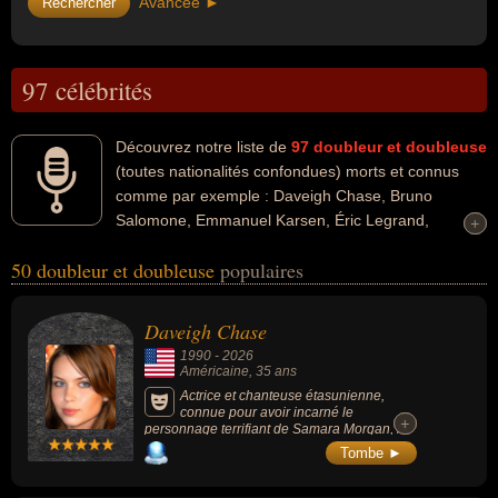
Avancée ►
97 célébrités
Découvrez notre liste de
97
doubleur et doubleuse
(toutes nationalités confondues) morts et connus
comme par exemple : Daveigh Chase, Bruno
Salomone, Emmanuel Karsen, Éric Legrand,
+
+
Dominique Collignon-Maurin, Claude Giraud, Michel Le Royer,
50 doubleur et doubleuse
populaires
Patrick Poivey, Frédéric Cerdal, Benoît Allemane... Ces
personnalités peuvent avoir des liens variés dans les domaines de
l'art, du cinéma, du doublage, de la télévision, de l'humour, du jeux,
Daveigh Chase
du jeux vidéo, du théâtre ou people. Ces célébrités peuvent
1990
-
2026
également avoir été acteur, artiste, comique ou metteur en scène.
Américaine
, 35 ans
En ce qui concerne leurs nationalités au moment de leurs morts, ils
Actrice et chanteuse étasunienne,
connue pour avoir incarné le
peuvent avoir été américain ou francais par exemple.
+
+
personnage terrifiant de Samara Morgan, la
petite fille du puits, dans le film d'horreur
Tombe ►
culte "Le Cercle" (The Ring) en 2002, la voix
du personnage de Lilo Pelekai dans le
succès planétaire de Disney, "Lilo & Stitch"