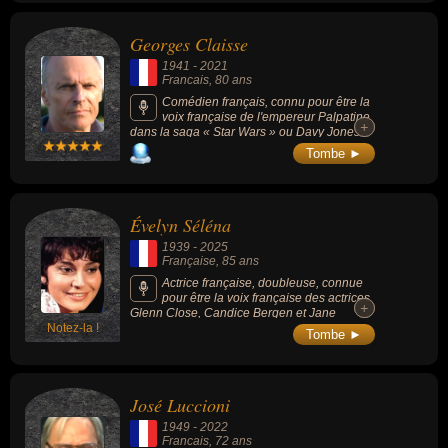
la voix de Sir Ector, « Les Aventures de
Winnie l'ourson » (1977, dessin-animé) où il
Georges Claisse
est le narrateur.
1941
-
2021
Francais
, 80 ans
Comédien français, connu pour être la
voix française de l'empereur Palpatine
+
+
dans la saga « Star Wars » ou Davy Jones
dans « Pirates des Caraïbes ».
Tombe ►
Évelyn Séléna
1939
-
2025
Française
, 85 ans
Actrice française, doubleuse, connue
pour être la voix française des actrices
+
+
Glenn Close, Candice Bergen et Jane
Notez-la !
Seymour, ainsi que l'une des voix françaises
Tombe ►
de Meryl Streep, Helen Mirren, Jane Fonda
et Carrie Fisher (pour le rôle de la princesse
Leia dans la trilogie Star Wars originale),
mais également la voix de Linda Gray avec
José Luccioni
son personnage de Sue Ellen Ewing dans la
série télévisée Dallas (1978-1991), de
1949
-
2022
Jaclyn Smith alias Kelly dans la série Drôles
Francais
, 72 ans
de dames ou la première voix de Shyrka