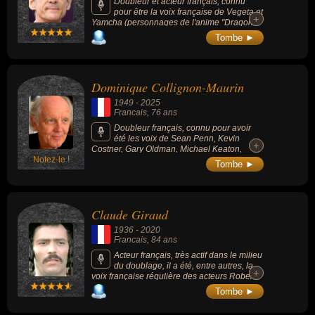
Doubleur et acteur français, connu
pour être la voix française de Vegeta et
+
+
Yamcha (personnages de l'anime "Dragon
Ball") ou de Seiya dans Saint Seiya (Les
Tombe ►
Chevaliers du Zodiaque), mais aussi pour
être une des voix françaises d'Owen Wilson,
Cameron Daddo, Frank Whaley, John
Slattery, Billy Zane, Alexis Denisof,
Dominique Collignon-Maurin
Christopher Heyerdahl, Reed Diamond, Lou
Diamond Phillips, John Pyper-Ferguson ou
1949
-
2025
Michael Vartan.
Francais
, 76 ans
Doubleur français, connu pour avoir
été les voix de Sean Penn, Kevin
+
+
Costner, Gary Oldman, Michael Keaton,
Notez-le !
Kevin Bacon, Christopher Walken, Willem
Tombe ►
Dafoe...
Claude Giraud
1936
-
2020
Francais
, 84 ans
Acteur français, très actif dans le milieu
du doublage, il a été, entre autres, la
+
+
voix française régulière des acteurs Robert
Redford, Tommy Lee Jones et Alan Rickman
Tombe ►
et également Liam Neeson (notamment dans
« La Liste de Schindler » en 1993 et dans «