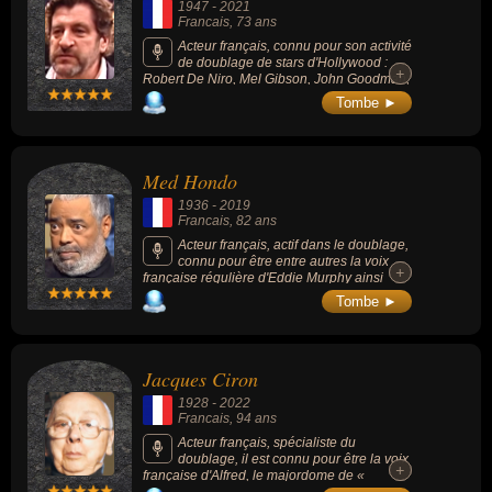
1947
-
2021
Francais
, 73 ans
Acteur français, connu pour son activité
de doublage de stars d'Hollywood :
+
+
Robert De Niro, Mel Gibson, John Goodman,
Nick Nolte, Stellan Skarsgård et Kevin
Tombe ►
McNally.
Med Hondo
1936
-
2019
Francais
, 82 ans
Acteur français, actif dans le doublage,
connu pour être entre autres la voix
+
+
française régulière d'Eddie Murphy ainsi
qu'une voix récurrente de Morgan Freeman
Tombe ►
ou d'autres acteurs afro-américains dont
Richard Pryor, Laurence Fishburne à ses
débuts ou Carl Weathers. Il est aussi connu
pour avoir prêté sa voix au personnage de
Jacques Ciron
Rafiki dans la série de films « Le Roi lion »,
de L'Âne dans la série de films « Shrek » et
1928
-
2022
de Aku à partir de la seconde saison de la
Francais
, 94 ans
série « Samurai Jack ».
Acteur français, spécialiste du
doublage, il est connu pour être la voix
+
+
française d'Alfred, le majordome de «