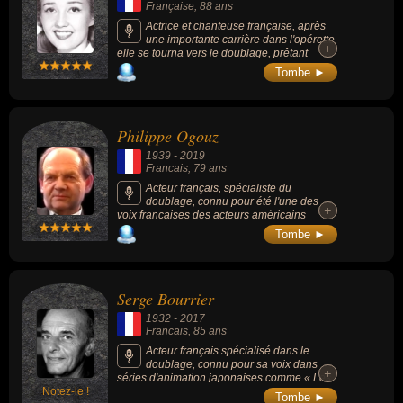
Française
, 88 ans
Actrice et chanteuse française, après
une importante carrière dans l'opérette,
+
+
elle se tourna vers le doublage, prêtant
notamment sa voix à Blanche-Neige dans «
Tombe ►
Blanche-Neige et les Sept Nains » (1937,
doublage de 1962), Mme Samovar dans «
La Belle et la Bête » (1991).
Philippe Ogouz
1939
-
2019
Francais
, 79 ans
Acteur français, spécialiste du
doublage, connu pour été l'une des
+
+
voix françaises des acteurs américains
Martin Sheen, Dustin Hoffman, Bruce Lee,
Tombe ►
John Travolta, John Larroquette ou Patrick
Duffy (Bobby Ewing dans la série « Dallas »)
à la télévision, mais aussi de personnages
de dessins animés comme « Capitaine Flam
Serge Bourrier
» (1978, science-fiction), « Ken le Survivant »
(1983-1988, manga) ou Musclor dans « Les
1932
-
2017
Maîtres de l'Univers » (1983, fantastique).
Francais
, 85 ans
Acteur français spécialisé dans le
doublage, connu pour sa voix dans
+
+
séries d'animation japonaises comme « Les
Notez-le !
Chevaliers du Zodiaque » où on le retrouve
Tombe ►