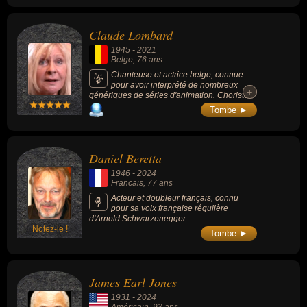
Claude Lombard
1945
-
2021
Belge
, 76 ans
Chanteuse et actrice belge, connue
pour avoir interprété de nombreux
+
+
génériques de séries d'animation. Choriste
de Charles Aznavour pendant plus de 30
Tombe ►
ans, elle a aussi dirigé de nombreux
doublages de films, de séries et de dessins
animés.
Daniel Beretta
1946
-
2024
Francais
, 77 ans
Acteur et doubleur français, connu
pour sa voix française régulière
d'Arnold Schwarzenegger.
Notez-le !
Tombe ►
James Earl Jones
1931
-
2024
Américain
, 93 ans