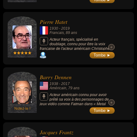
Pierre Hatet
1930
-
2019
Francais
, 89 ans
Acteur français, spécialisé en
doublage, connu pour être la voix
+
+
française de l'acteur américain Christopher
Lloyd (docteur Emmett Brown dans la trilogie
Tombe ►
Retour vers le futur) ainsi que celle du
personnage du Joker (interprété par Mark
Hamill) dans la plupart des séries télévisées,
des films d'animation et des jeux vidéo de
Barry Dennen
Batman.
1938
-
2017
Américain
, 79 ans
Acteur américain connu pour avoir
prêté sa voix à des personnages de
+
+
jeux vidéo comme Fatman dans « Metal
Notez-le !
Gear Solid 2 : Sons of Liberty » (2001), de
Tombe ►
Bogen le chef de la police dans « Grim
Fandango » (1998), de Master Li dans «
Jade Empire » (2005), ou encore Dean
Domino dans « Fallout : New Vegas »
Jacques Frantz
(2010).