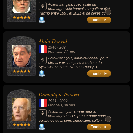
dans la série animée Ulysse 31.
Acteur français, spécialiste du
doublage, voix française régulière d'Al
+
+
Pacino entre 1995 et 2021 et de celles du
jeu vidéo en prêtant sa voix à des
Tombe ►
personnages mythiques tels que Victor
Sullivan (alias Sulli) dans « Uncharted »
(2007-2016), Marcus Fenix dans « Gears of
War », Scott Shelby dans « Heavy Rain »,
Alain Dorval
Tom Sheldon dans « Just Cause » (2006-
2019), T-Bone dans la saga « Watch Dogs »
1946
-
2024
(2014-2020) ou encore celle de Torbjörn
Francais
, 77 ans
dans « Overwatch » (2016).
Acteur français, doubleur connu pour
être la voix française régulière de
Sylvester Stallone (Rambo, Rocky...).
Tombe ►
Dominique Paturel
1931
-
2022
Francais
, 90 ans
Acteur français, connu pour le
doublage de J.R., personnage sans
+
+
scrupules de la série américaine culte «
Dallas » (1978-1991, drame).
Tombe ►