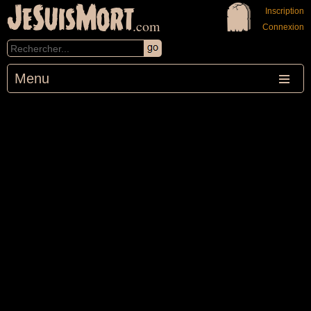
JeSuisMort
Inscription
.com
Connexion
Menu