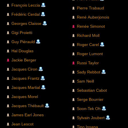
François Leccia
Pierre Trabaud
Frédéric Cerdal
René Auberjonois
Georges Claisse
Renée Simonot
Gigi Proietti
Richard Moll
Guy Piérauld
Roger Carel
Hal Douglas
Roger Lumont
Jackie Berger
Russi Taylor
Jacques Ciron
Sady Rebbot
Jacques Frantz
Sam Neill
Jacques Martial
Sebastian Cabot
Jacques Morel
Serge Bourrier
Jacques Thébault
Soon-Tek Oh
James Earl Jones
Sylvain Joubert
Jean Lescot
Tino Insana