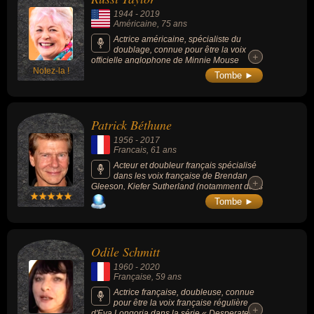
1944
-
2019
Américaine
, 75 ans
Actrice américaine, spécialiste du
doublage, connue pour être la voix
+
+
officielle anglophone de Minnie Mouse
Notez-la !
pendant 30 ans, et la femme de Wayne
Tombe ►
Allwine (voix officielle anglophone de Mickey
Mouse).
Patrick Béthune
1956
-
2017
Francais
, 61 ans
Acteur et doubleur français spécialisé
dans les voix française de Brendan
+
+
Gleeson, Kiefer Sutherland (notamment dans
le rôle de Jack Bauer) et John Schneider,
Tombe ►
mais également Russell Crowe (depuis
2012) et de Robert Redford (depuis 2013).
En jeux vidéo, il était la voix de Jim Raynor
dans « Starcraft », B.J. Blazkowicz dans «
Odile Schmitt
Wolfenstein : The New Order ou encore
Nazir dans « The Elder Scrolls V : Skyrim ». Il
1960
-
2020
était également le Capitaine Haddock du «
Française
, 59 ans
Tintin » (2011) de Steven Spielberg.
Actrice française, doubleuse, connue
pour être la voix française régulière
+
+
d'Eva Longoria dans la série « Desperate