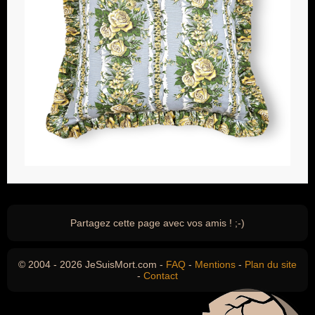
Partagez cette page avec vos amis ! ;-)
© 2004 - 2026 JeSuisMort.com -
FAQ
-
Mentions
-
Plan du site
-
Contact