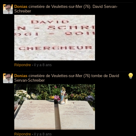
Donias
cimetière de Veulettes-sur-Mer (76). David Servan-
Schreiber
Répondre
-
il y a 8 ans
Donias
cimetière de Veulettes-sur-Mer (76) tombe de David
Servan-Schreiber
Répondre
-
il y a 8 ans