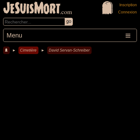
JeSuisMort
Inscription
.com
Connexion
Menu
►
Cimetière
►
David Servan-Schreiber