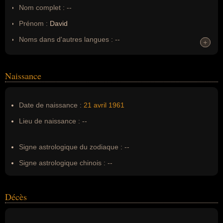
Nom complet :
--
Prénom :
David
Noms dans d'autres langues :
--
+
+
Homonymes :
0
(aucun)
Naissance
Nom de famille :
Servan-Schreiber
Pseudonyme :
--
Date de naissance :
21 avril
1961
Surnom :
--
Lieu de naissance :
--
Erreurs d'écriture :
--
Signe astrologique du zodiaque :
--
Signe astrologique chinois :
--
Décès