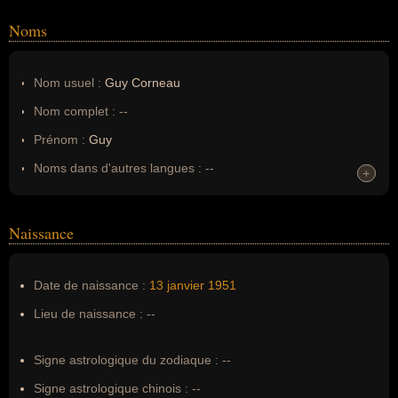
Noms
Nom usuel :
Guy Corneau
Nom complet :
--
Prénom :
Guy
Noms dans d'autres langues :
--
+
+
Homonymes :
0
(aucun)
Naissance
Nom de famille :
Corneau
Pseudonyme :
--
Date de naissance :
13 janvier
1951
Surnom :
--
Lieu de naissance :
--
Erreurs d'écriture :
--
Signe astrologique du zodiaque :
--
Signe astrologique chinois :
--