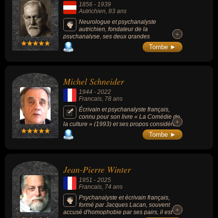
1856
-
1939
télévision dans "La Grande Famille" sur
Autrichien
, 83 ans
Canal+ puis à la radio sur France Info et ses
essais à succès comme "Pourquoi l'amour
Neurologue et psychanalyste
ne suffit pas").
autrichien, fondateur de la
+
+
psychanalyse, ses deux grandes
découvertes sont la sexualité infantile et
Tombe ►
l'inconscient. Elles le conduisent à élaborer
plusieurs théorisations des instances
psychiques, en premier lieu par rapport au
concept d'inconscient, en relation avec le
Michel Schneider
rêve et la névrose, puis il propose une
technique de thérapie, la cure
1944
-
2022
psychanalytique.
Francais
, 78 ans
Écrivain et psychanalyste français,
connu pour son livre « La Comédie de
+
+
la culture » (1993) et ses propos considérés
comme homophobes.
Tombe ►
Jean-Pierre Winter
1951
-
2025
Francais
, 74 ans
Psychanalyste et écrivain français,
formé par Jacques Lacan, souvent
+
+
accusé d'homophobie par ses pairs, il est