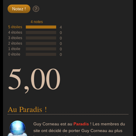
?
4 notes
5 étoiles
4
4 étoiles
0
3 étoiles
0
2 étoiles
0
1 étoile
0
0 étoile
0
5,00
Au Paradis !
Guy Corneau est au
Paradis
! Les membres du
site ont décidé de porter Guy Corneau au plus