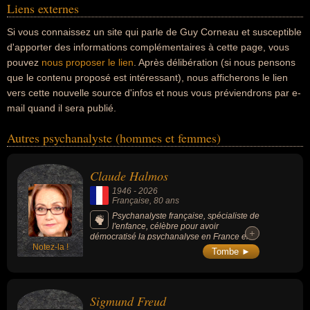
Liens externes
Si vous connaissez un site qui parle de Guy Corneau et susceptible
d'apporter des informations complémentaires à cette page, vous
pouvez
nous proposer le lien
. Après délibération (si nous pensons
que le contenu proposé est intéressant), nous afficherons le lien
vers cette nouvelle source d'infos et nous vous préviendrons par e-
mail quand il sera publié.
Autres psychanalyste (hommes et femmes)
Claude Halmos
1946
-
2026
Française
, 80 ans
Psychanalyste française, spécialiste de
l'enfance, célèbre pour avoir
+
+
démocratisé la psychanalyse en France en
Notez-la !
transposant ses concepts complexes dans
Tombe ►
un langage accessible au grand public, a
popularisé le concept de "parler vrai" aux
enfants (affirmant que tout peut leur être
expliqué à hauteur d'homme), s'est fait
Sigmund Freud
connaître à une échelle de masse grâce à
ses chroniques médiatiques régulières (à la