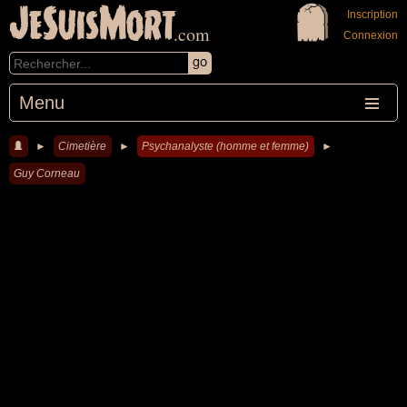
JeSuisMort
Inscription
.com
Connexion
Menu
►
Cimetière
►
Psychanalyste (homme et femme)
►
Guy Corneau