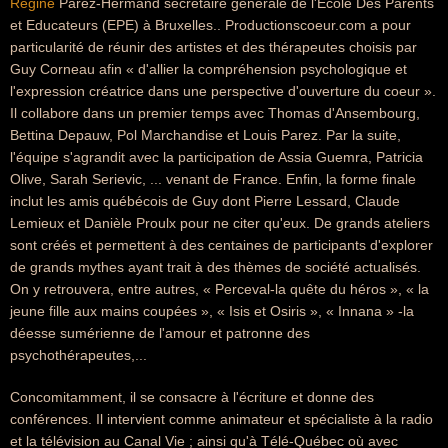
Régine
Parez-Hermand secrétaire générale de l'Ecole Des Parents
et Educateurs (EPE) à Bruxelles.. Productionscoeur.com a pour
particularité de réunir des artistes et des thérapeutes choisis par
Guy Corneau afin « d'allier la compréhension psychologique et
l'expression créatrice dans une perspective d'ouverture du coeur ».
Il collabore dans un premier temps avec Thomas d'Ansembourg,
Bettina Depauw, Pol Marchandise et Louis Parez. Par la suite,
l'équipe s'agrandit avec la participation de Assia Guemra, Patricia
Olive, Sarah Serievic, ... venant de France. Enfin, la forme finale
inclut les amis québécois de Guy dont Pierre Lessard, Claude
Lemieux et Danièle Proulx pour ne citer qu'eux. De grands ateliers
sont créés et permettent à des centaines de participants d'explorer
de grands mythes ayant trait à des thèmes de société actualisés.
On y retrouvera, entre autres, « Perceval-la quête du héros », « la
jeune fille aux mains coupées », « Isis et Osiris », « Innana » -la
déesse sumérienne de l'amour et patronne des
psychothérapeutes,...
Concomitamment, il se consacre à l'écriture et donne des
conférences. Il intervient comme animateur et spécialiste à la radio
et la télévision au Canal Vie ; ainsi qu'à Télé-Québec où avec