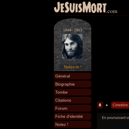
JeSuisMort
.com
1944 - 1983
Notez-le !
Général
Biographie
Tombe
Citations
►
Cimetière
Forum
Fiche d'identité
En poursuivant vo
Notez !