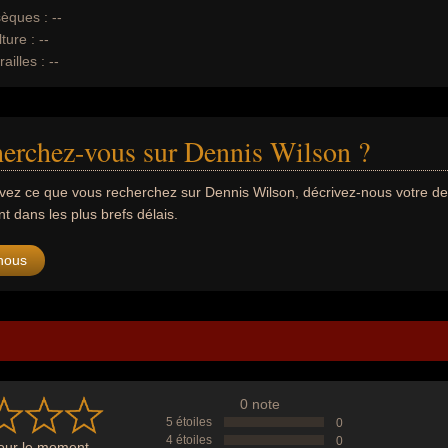
èques :
--
ture :
--
ailles :
--
erchez-vous sur Dennis Wilson ?
uvez ce que vous recherchez sur Dennis Wilson, décrivez-nous votre 
 dans les plus brefs délais.
nous
0 note
5 étoiles
0
4 étoiles
0
ur le moment...