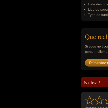
Date des obs
Lieu de sépul
Type de funér
Que rech
Si vous ne tro
personnellement
Demandez-
Notez !
Aucune note po