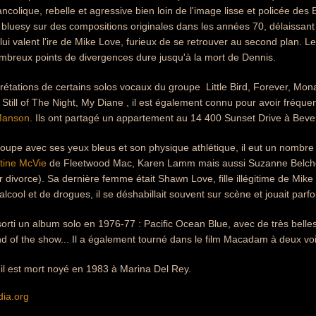
ncolique, rebelle et agressive bien loin de l'image lisse et policée des
 bluesy sur des compositions originales dans les années 70, délaissant
i valent l'ire de Mike Love, furieux de se retrouver au second plan. 
breux points de divergences dure jusqu'à la mort de Dennis.
rétations de certains solos vocaux du groupe  Little Bird, Forever, Mo
Still of The Night, My Diane , il est également connu pour avoir fréque
Manson
. Ils ont partagé un appartement au 14 400 Sunset Drive à Beverl
oupe avec ses yeux bleus et son physique athlétique, il eut un nombr
tine McVie
de Fleetwood Mac, Karen Lamm mais aussi Suzanne Belche
r divorce). Sa dernière femme était Shawn Love, fille illégitime de Mike
cool et de drogues, il se déshabillait souvent sur scène et jouait parfoi
orti un album solo en 1976-77 : Pacific Ocean Blue, avec de très bel
d of the show... Il a également tourné dans le film Macadam à deux vo
, il est mort noyé en 1983 à Marina Del Rey.
dia.org