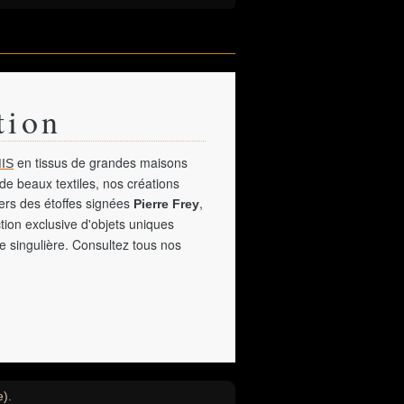
tion
en tissus de grandes maisons
IS
de beaux textiles, nos créations
vers des étoffes signées
,
Pierre Frey
tion exclusive d'objets uniques
e singulière. Consultez tous nos
e).