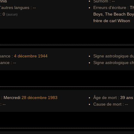
nnis
Surnom :
--
autres langues :
--
Erreurs d'écriture :
Th
:
0
Boys, The Beach Boy,
(aucun)
frère de carl Wilson
sance :
4 décembre
1944
Signe astrologique d
sance :
--
Signe astrologique ch
 :
Mercredi
28 décembre
1983
Âge de mort :
39 ans
:
--
Cause de mort :
--