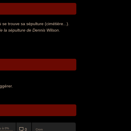
se trouve sa sépulture (cimétière...).
 la sépulture de Dennis Wilson
.
ggérer.
u à 0%
0
Crom