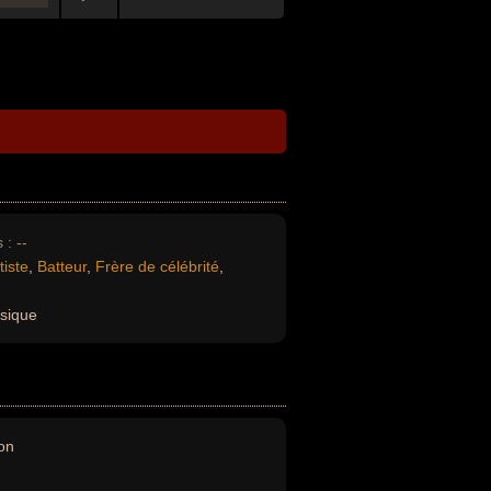
 :
--
tiste
,
Batteur
,
Frère de célébrité
,
sique
on