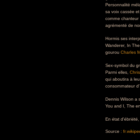
Personnalité méla
sa voix cassée et
comme chanteur lu
agrémenté de nom
Hormis ses interp
Wanderer, In The 
gourou
Charles 
Sex-symbol du gr
Parmi elles,
Chris
qui aboutira à leu
consommateur d'al
Dennis Wilson a s
You and I, The en
En état d'ébriété
Source :
fr.wikipe