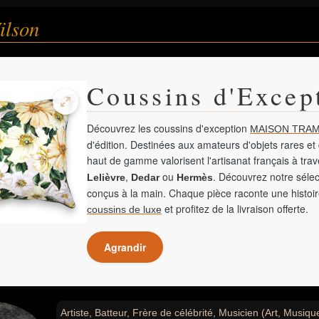
ilson
Coussins d'Excep
Découvrez les coussins d'exception
MAISON TRAM
d'édition. Destinées aux amateurs d'objets rares et 
haut de gamme valorisent l'artisanat français à tra
,
ou
. Découvrez notre sélec
Lelièvre
Dedar
Hermès
conçus à la main. Chaque pièce raconte une histoir
et profitez de la livraison offerte.
coussins de luxe
Agrandir
Artiste, Batteur, Frère de célébrité, Musicien (Art, Musiqu