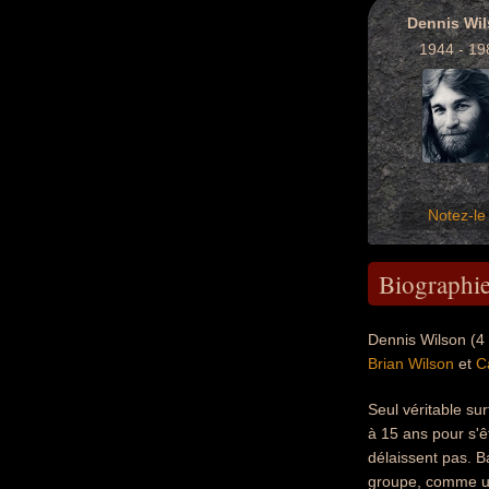
Dennis Wi
1944 - 19
Notez-le 
Biographi
Dennis Wilson (4
Brian Wilson
et
C
Seul véritable su
à 15 ans pour s'êt
délaissent pas. B
groupe, comme un