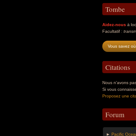
Tombe
Aidez-nous
à loc
Facultatif :
transm
Vous savez où
Citations
Nous n'avons pas
Si vous connaiss
Proposez une cita
Forum
►
Pacific Ocea