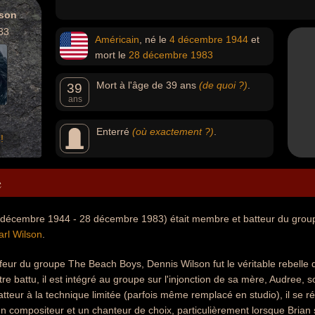
lson
83
Américain
, né le
4 décembre
1944
et
mort le
28 décembre
1983
Mort à l'âge de 39 ans
(de quoi ?)
.
39
ans
Enterré
(où exactement ?)
.
!
e
 décembre 1944 - 28 décembre 1983) était membre et batteur du groupe
arl Wilson
.
rfeur du groupe The Beach Boys, Dennis Wilson fut le véritable rebelle 
re battu, il est intégré au groupe sur l'injonction de sa mère, Audree, 
atteur à la technique limitée (parfois même remplacé en studio), il se r
 compositeur et un chanteur de choix, particulièrement lorsque Brian 