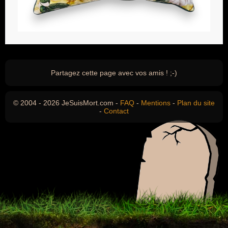
Partagez cette page avec vos amis ! ;-)
© 2004 - 2026 JeSuisMort.com -
FAQ
-
Mentions
-
Plan du site
-
Contact