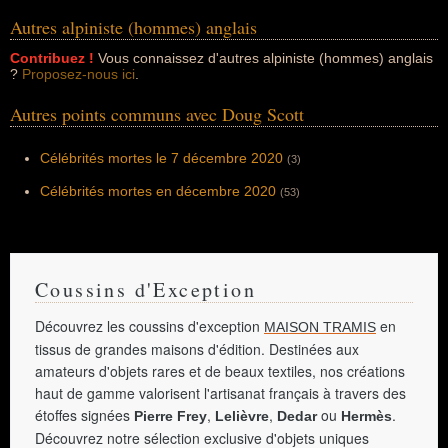
Autres alpiniste (hommes) anglais
Contribuez !
Vous connaissez d'autres alpiniste (hommes) anglais
?
Proposez-nous ici
.
Autres points communs avec Doug Scott
Célébrités mortes le 7 décembre 2020
(3)
Célébrités mortes en décembre 2020
(53)
Coussins d'Exception
Découvrez les coussins d'exception
en
MAISON TRAMIS
tissus de grandes maisons d'édition. Destinées aux
amateurs d'objets rares et de beaux textiles, nos créations
haut de gamme valorisent l'artisanat français à travers des
étoffes signées
,
,
ou
.
Pierre Frey
Lelièvre
Dedar
Hermès
Découvrez notre sélection exclusive d'objets uniques