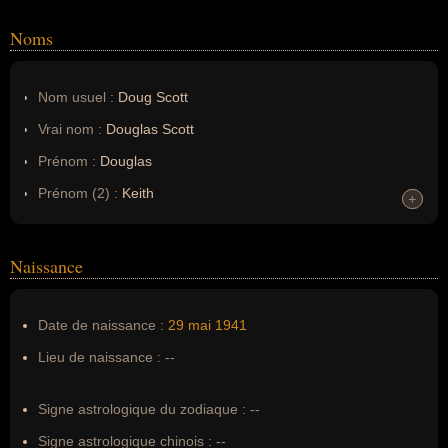
Noms
Nom usuel :
Doug Scott
Vrai nom :
Douglas Scott
Prénom :
Douglas
Prénom (2) :
Keith
+
+
Noms dans d'autres langues :
--
Homonymes :
0
(aucun)
Naissance
Nom de famille :
Scott
Date de naissance :
29 mai
1941
Pseudonyme :
--
Lieu de naissance :
--
Surnom :
Doug Scott
Erreurs d'écriture :
--
Signe astrologique du zodiaque :
--
Signe astrologique chinois :
--