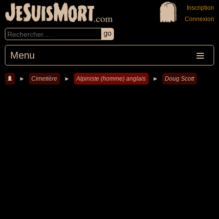
JeSuisMort
Inscription
.com
Connexion
Menu
►
Cimetière
►
Alpiniste (homme) anglais
►
Doug Scott