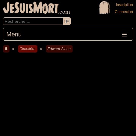
JeSuisMort
Inscription
.com
Connexion
Menu
►
Cimetière
►
Edward Albee