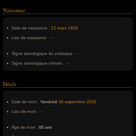
Naissance
Nom de famille :
Albee
Pseudonyme :
--
Date de naissance :
12 mars
1928
Surnom :
--
Lieu de naissance :
--
Erreurs d'écriture :
--
Signe astrologique du zodiaque :
--
Signe astrologique chinois :
--
Décès
Date de mort :
Vendredi
16 septembre
2016
Lieu de mort :
--
Âge de mort :
88 ans