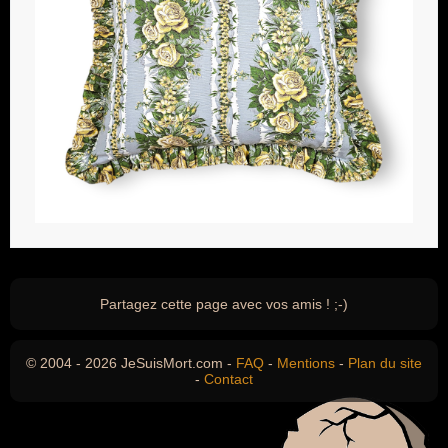
Partagez cette page avec vos amis ! ;-)
© 2004 - 2026 JeSuisMort.com -
FAQ
-
Mentions
-
Plan du site
-
Contact