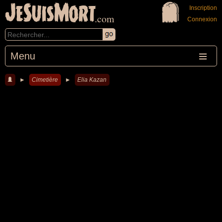
JeSuisMort
Inscription
.com
Connexion
Menu
►
Cimetière
►
Elia Kazan