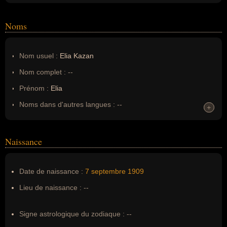
Noms
Nom usuel :
Elia Kazan
Nom complet :
--
Prénom :
Elia
Noms dans d'autres langues :
--
+
+
Homonymes :
0
(aucun)
Naissance
Nom de famille :
Kazan
Pseudonyme :
--
Date de naissance :
7 septembre
1909
Surnom :
--
Lieu de naissance :
--
Erreurs d'écriture :
Elia Kazanjoglous, Ilias Kazanoglou
Signe astrologique du zodiaque :
--