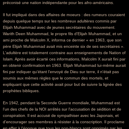
préconisé une nation indépendante pour les afro-américains.
Il fut impliqué dans des affaires de moeurs : des rumeurs couraient
depuis quelque temps sur les nombreux adultères commis par
Elijah Muhammad avec de jeunes secrétaires du mouvement.
Warith Deen Muhammad, le propre fils d'Elijah Muhammad, et un
ami proche de Malcolm X, informa ce dernier « en 1963, que son
père Elijah Muhammad avait mis enceinte six de ses secrétaires ».
L'adultère est totalement contraire aux enseignements de Nation of
Islam. Après avoir écarté ces informations, Malcolm X aurait fini par
en obtenir confirmation en 1963. Elijah Muhammad lui-même aurait
fini par indiquer qu'étant l'envoyé de Dieu sur terre, il n'était pas
soumis aux mêmes règles que le commun des mortels, et
expliquant que cette activité avait pour but de suivre la lignée des
prophètes bibliques.
En 1942, pendant la Seconde Guerre mondiale, Muhammad est
l'un des chefs de la NOI arrêtés sur l'accusation de sédition et de
conspiration. Il est accusé de sympathiser avec les Japonais, et
d'encourager ses membres à résister à la conscription. Il proclame
en effet à l'époque que tous les non-blancs sont opprimés par les