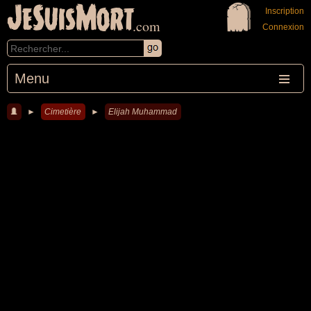
JeSuisMort
Inscription
.com
Connexion
Menu
►
Cimetière
►
Elijah Muhammad