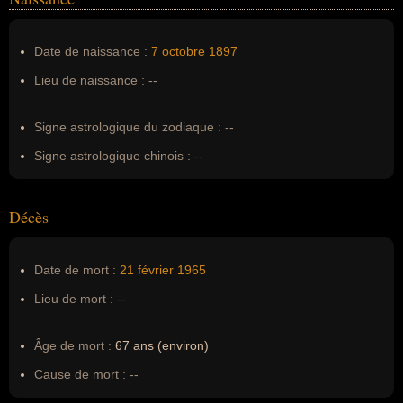
Nom de famille :
Muhammad
Pseudonyme :
--
Date de naissance :
7 octobre
1897
Surnom :
--
Lieu de naissance :
--
Erreurs d'écriture :
Elijah Poole, elijah mohamed, elijah
mohammed
Signe astrologique du zodiaque :
--
Signe astrologique chinois :
--
Décès
Date de mort :
21 février
1965
Lieu de mort :
--
Âge de mort :
67 ans (environ)
Cause de mort :
--