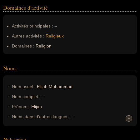
Domaines d'activité
Activités principales :
--
Autres activités :
Religieux
Domaines :
Religion
Noms
Nom usuel :
Elijah Muhammad
Nom complet :
--
Prénom :
Elijah
Noms dans d'autres langues :
--
+
+
Homonymes :
0
(aucun)
Naissance