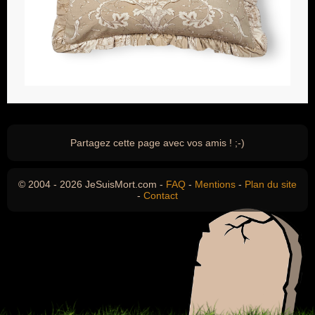
Partagez cette page avec vos amis ! ;-)
© 2004 - 2026 JeSuisMort.com -
FAQ
-
Mentions
-
Plan du site
-
Contact