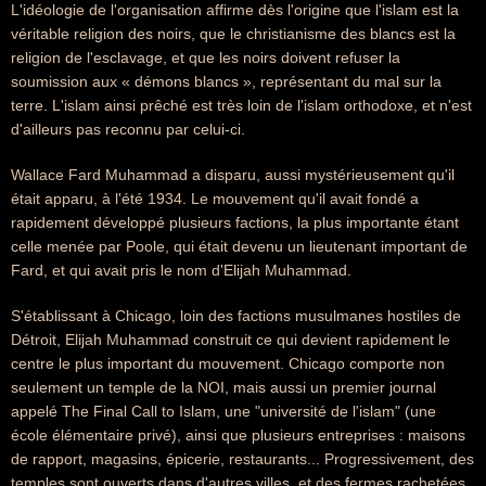
L'idéologie de l'organisation affirme dès l'origine que l'islam est la
véritable religion des noirs, que le christianisme des blancs est la
religion de l'esclavage, et que les noirs doivent refuser la
soumission aux « démons blancs », représentant du mal sur la
terre. L'islam ainsi prêché est très loin de l'islam orthodoxe, et n'est
d'ailleurs pas reconnu par celui-ci.
Wallace Fard Muhammad a disparu, aussi mystérieusement qu'il
était apparu, à l'été 1934. Le mouvement qu'il avait fondé a
rapidement développé plusieurs factions, la plus importante étant
celle menée par Poole, qui était devenu un lieutenant important de
Fard, et qui avait pris le nom d'Elijah Muhammad.
S'établissant à Chicago, loin des factions musulmanes hostiles de
Détroit, Elijah Muhammad construit ce qui devient rapidement le
centre le plus important du mouvement. Chicago comporte non
seulement un temple de la NOI, mais aussi un premier journal
appelé The Final Call to Islam, une "université de l'islam" (une
école élémentaire privé), ainsi que plusieurs entreprises : maisons
de rapport, magasins, épicerie, restaurants... Progressivement, des
temples sont ouverts dans d'autres villes, et des fermes rachetées,