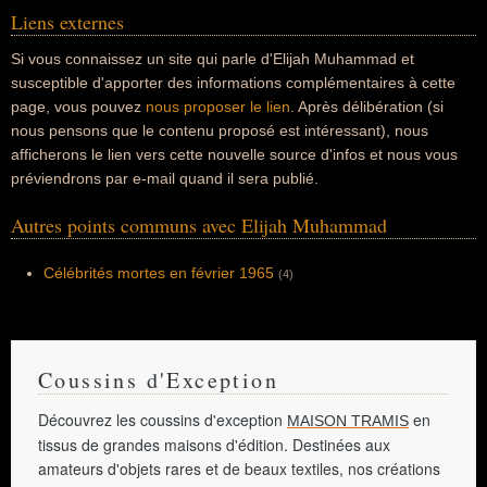
Liens externes
Si vous connaissez un site qui parle d'Elijah Muhammad et
susceptible d'apporter des informations complémentaires à cette
page, vous pouvez
nous proposer le lien
. Après délibération (si
nous pensons que le contenu proposé est intéressant), nous
afficherons le lien vers cette nouvelle source d'infos et nous vous
préviendrons par e-mail quand il sera publié.
Autres points communs avec Elijah Muhammad
Célébrités mortes en février 1965
(4)
Coussins d'Exception
Découvrez les coussins d'exception
en
MAISON TRAMIS
tissus de grandes maisons d'édition. Destinées aux
amateurs d'objets rares et de beaux textiles, nos créations