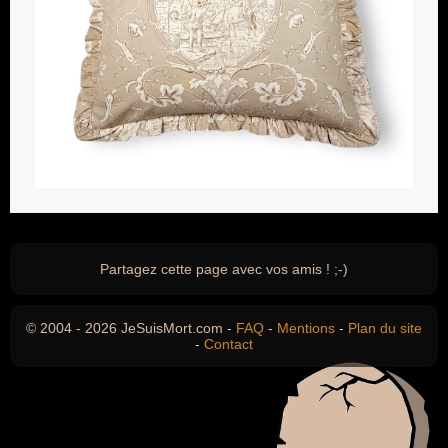
Partagez cette page avec vos amis ! ;-)
© 2004 - 2026 JeSuisMort.com -
FAQ
-
Mentions
-
Plan du site
-
Contact