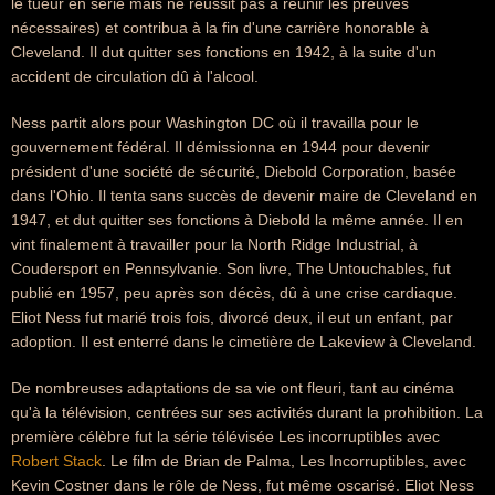
le tueur en série mais ne réussit pas à réunir les preuves
nécessaires) et contribua à la fin d'une carrière honorable à
Cleveland. Il dut quitter ses fonctions en 1942, à la suite d'un
accident de circulation dû à l'alcool.
Ness partit alors pour Washington DC où il travailla pour le
gouvernement fédéral. Il démissionna en 1944 pour devenir
président d'une société de sécurité, Diebold Corporation, basée
dans l'Ohio. Il tenta sans succès de devenir maire de Cleveland en
1947, et dut quitter ses fonctions à Diebold la même année. Il en
vint finalement à travailler pour la North Ridge Industrial, à
Coudersport en Pennsylvanie. Son livre, The Untouchables, fut
publié en 1957, peu après son décès, dû à une crise cardiaque.
Eliot Ness fut marié trois fois, divorcé deux, il eut un enfant, par
adoption. Il est enterré dans le cimetière de Lakeview à Cleveland.
De nombreuses adaptations de sa vie ont fleuri, tant au cinéma
qu'à la télévision, centrées sur ses activités durant la prohibition. La
première célèbre fut la série télévisée Les incorruptibles avec
Robert Stack
. Le film de Brian de Palma, Les Incorruptibles, avec
Kevin Costner dans le rôle de Ness, fut même oscarisé. Eliot Ness