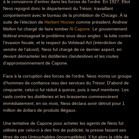
à le convaincre d'entrer dans les forces de l'ordre. En 1927, Eliot
Ness rejoignit donc le département du Trésor, travaillant
conjointement avec le bureau de la prohibition de Chicago. À la
suite de l'élection de
Herbert Hoover
comme président, Andrew
Mellon fut chargé de faire tomber
Al Capone
. Le gouvernement
fédéral envisageait le problème sous deux angles : la lutte contre
l'évasion fiscale, et le respect du Volstead Act (interdiction de
vendre de l'alcool). Ness fut chargé de ce dernier aspect, en
devant démanteler les distilleries clandestines et les routes
d'approvisionnement de Capone.
Face à la corruption des forces de l'ordre, Ness monta un groupe
d'hommes de confiance issu des services du Trésor. D'abord de
cinquante, celui-ci fut réduit à quinze, puis à neuf membres. Les
raids contre les distilleries et les brasseries commencèrent
immédiatement; en six mois, Ness déclara avoir détruit pour 1
million de dollars de produits illégaux.
Une tentative de Capone pour acheter les agents de Ness fut
utilisée par celui-ci à des fins de publicité, la presse faisant ses
titres de ces Untouchables (incorruptibles). Il fut alors la cible de