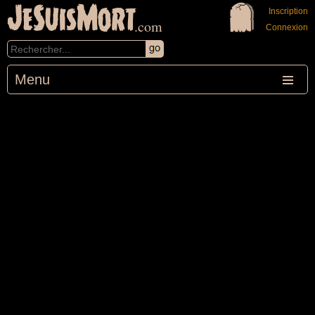
JeSuisMort
Inscription
.com
Connexion
Menu