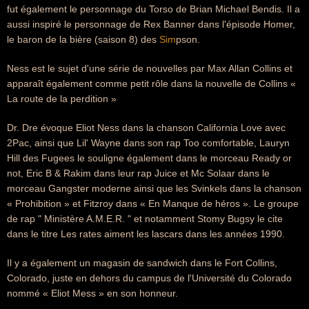
fut également le personnage du Torso de Brian Michael Bendis. Il a
aussi inspiré le personnage de Rex Banner dans l'épisode Homer,
le baron de la bière (saison 8) des
Sim
pson.
Ness est le sujet d'une série de nouvelles par Max Allan Collins et
apparaît également comme petit rôle dans la nouvelle de Collins «
La route de la perdition »
Dr. Dre évoque Eliot Ness dans la chanson California Love avec
2Pac, ainsi que Lil' Wayne dans son rap Too comfortable, Lauryn
Hill des Fugees le souligne également dans le morceau Ready or
not, Eric B & Rakim dans leur rap Juice et Mc Solaar dans le
morceau Gangster moderne ainsi que les Svinkels dans la chanson
« Prohibition » et Fitzroy dans « En Manque de héros ». Le groupe
de rap " Ministère A.M.E.R. " et notamment Stomy Bugsy le cite
dans le titre Les rates aiment les lascars dans les années 1990.
Il y a également un magasin de sandwich dans le Fort Collins,
Colorado, juste en dehors du campus de l'Université du Colorado
nommé « Eliot Mess » en son honneur.