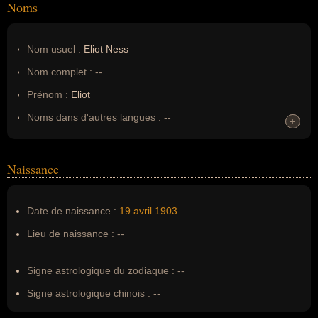
Noms
Nom usuel :
Eliot Ness
Nom complet :
--
Prénom :
Eliot
Noms dans d'autres langues :
--
+
+
Homonymes :
0
(aucun)
Naissance
Nom de famille :
Ness
Pseudonyme :
--
Date de naissance :
19 avril
1903
Surnom :
--
Lieu de naissance :
--
Erreurs d'écriture :
--
Signe astrologique du zodiaque :
--
Signe astrologique chinois :
--