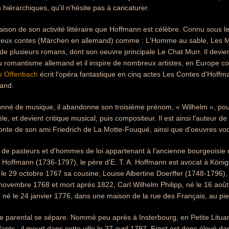
hiérarchiques, qu'il n'hésite pas à caricaturer.
raison de son activité littéraire que Hoffmann est célèbre. Connu sous le
reux contes (Märchen en allemand) comme : L'Homme au sable, Les Mi
 de plusieurs romans, dont son oeuvre principale Le Chat Murr. Il devie
 du romantisme allemand et il inspire de nombreux artistes, en Europe
s Offenbach
écrit l'opéra fantastique en cinq actes Les Contes d'Hoffma
and.
nné de musique, il abandonne son troisième prénom, « Wilhelm », po
, et devient critique musical, puis compositeur. Il est ainsi l'auteur de
 conte de son ami Friedrich de La Motte-Fouqué, ainsi que d'oeuvres voc
e de pasteurs et d'hommes de loi appartenant à l'ancienne bourgeoisie de
 Hoffmann (1736-1797), le père d'E. T. A. Hoffmann est avocat à König
 le 29 octobre 1767 sa cousine, Louise Albertine Doerffer (1748-1796), a
novembre 1768 et mort après 1822, Carl Wilhelm Philipp, né le 16 août 
né le 24 janvier 1776, dans une maison de la rue des Français, au pi
le parental se sépare. Nommé peu après à Insterbourg, en Petite Litu
fants ; il meurt dans cette ville le 27 avril 1797. Ernst est donc élevé 