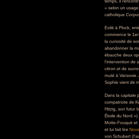
temps, il rencont
» selon un usage 
catholique Corpus
Exilé à Plock, ent
commence le 1er o
la curiosité de s
abandonner la mag
ébauche deux op
l'intervention de
citron et de sucre
muté à Varsovie. 
Sophie vient de mo
Dans la capitale 
compatriote de Ko
Hitzig, son futur 
Étoile du Nord »)
Motte-Fouqué et 
et lui fait lire
Nova
von Schubert (l'a