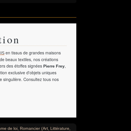
tion
en tissus de grandes maisons
IS
de beaux textiles, nos créations
vers des étoffes signées
,
Pierre Frey
tion exclusive d'objets uniques
e singulière. Consultez tous nos
me de loi, Romancier (Art, Littérature,