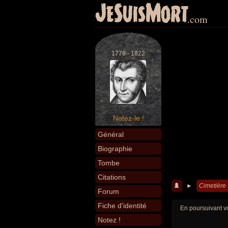
JeSuisMort
.com
1776 - 1822
Notez-le !
Général
Biographie
Tombe
Citations
►
Cimetière
Forum
Fiche d'identité
En poursuivant vo
Notez !