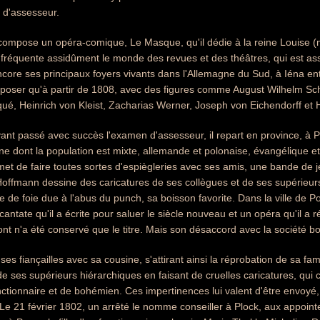
 d'assesseur.
, compose un opéra-comique, Le Masque, qu'il dédie à la reine Louise (
et fréquente assidûment le monde des revues et des théâtres, qui est as
core ses principaux foyers vivants dans l'Allemagne du Sud, à Iéna en
oser qu'à partir de 1808, avec des figures comme August Wilhelm Schl
ué, Heinrich von Kleist, Zacharias Werner, Joseph von Eichendorff et
nt passé avec succès l'examen d'assesseur, il repart en province, à Po
 dont la population est mixte, allemande et polonaise, évangélique et
t de faire toutes sortes d'espiègleries avec ses amis, une bande de j
Hoffmann dessine des caricatures de ses collègues et de ses supérieur
 de foie due à l'abus du punch, sa boisson favorite. Dans la ville de Pos
cantate qu'il a écrite pour saluer le siècle nouveau et un opéra qu'il a r
nt n'a été conservé que le titre. Mais son désaccord avec la société bo
ses fiançailles avec sa cousine, s'attirant ainsi la réprobation de sa fa
e ses supérieurs hiérarchiques en faisant de cruelles caricatures, qui ci
nctionnaire et de bohémien. Ces impertinences lui valent d'être envoyé
Le 21 février 1802, un arrêté le nomme conseiller à Plock, aux appoin