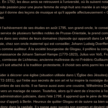
t
. En 1792, les deux amis se retrouvent à l'université, où ils suivent n
rande passion pour une jeune femme de vingt-huit ans mariée à un négo
qui il donne des leçons de musique et qu'il appelle affectueusement « 
el.
 l'achèvement de ses études en août 1795, son grand-oncle, le conseil
u service de plusieurs familles nobles de Prusse-Orientale, le prend 
ses dans ses visites de leurs domaines (épisode qui apparaît dans Le Ma
sie, chez son oncle maternel qui est conseiller, Johann Ludwig Doerffer (
comme auditeur. À la société bourgeoise de Glogau, il préfère la compag
naissance de Johann Samuel Hampe (1770-1823), Julius von Voß, Fra
 comtesse de Lichtenau, ancienne maîtresse du roi Frédéric-Guillaume 
u'il soit attaché à la tradition protestante, il choisit ses amis parmi les c
r à décorer une église (situation utilisée dans L'Église des Jésuites), il
72-1831), qui l'initie aux secrets de son art et lui inspire la nostalgie du
mbre de ses écrits. Il se fiance aussi avec une cousine, Wilhelmina Doe
 vers un mariage de raison. Toutefois, alors qu'il vient de s'inscrire à 
'administration judiciaire, dans l'été 1798, il apprend que le père de M
ur d'appel) à Berlin. Heureux de quitter Glogau et de suivre sa bien-a
le donc dans la capitale. Il y passe avec succès son examen et devient r