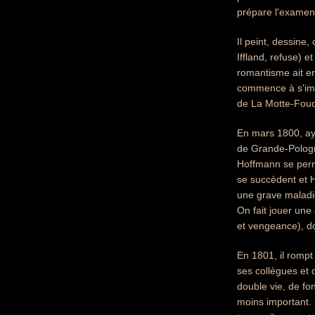
prépare l'examen
Il peint, dessine
Iffland, refuse) 
romantisme ait en
commence à s'imp
de La Motte-Fouq
En mars 1800, aya
de Grande-Pologne
Hoffmann se perme
se succèdent et 
une grave maladie
On fait jouer une 
et vengeance), do
En 1801, il rompt 
ses collègues et d
double vie, de fo
moins important. 