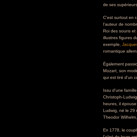
de ses supérieurs 
C'est surtout en 
l'auteur de nomb
Roi des souris et
illustres figures
exemple,
Jacque
romantique allem
Également passio
Mozart, son modèle
qui est tiré d'un
Issu d'une famill
Christoph-Ludwig
heures, il épouse
Ludwig, né le 29 
Theodor Wilhelm, 
En 1778, le coup
l'aîné de leurs en