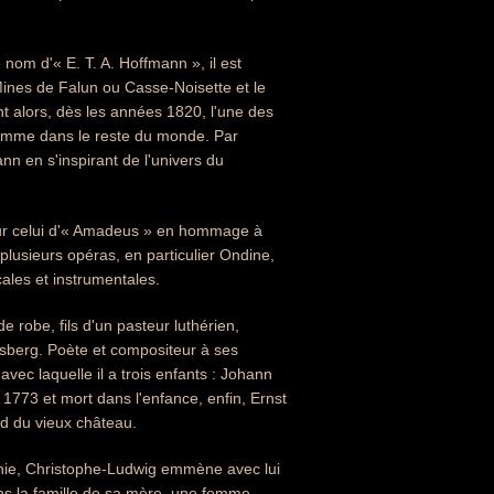
 nom d'« E. T. A. Hoffmann », il est
nes de Falun ou Casse-Noisette et le
nt alors, dès les années 1820, l'une des
 comme dans le reste du monde. Par
nn en s'inspirant de l'univers du
ur celui d'« Amadeus » en hommage à
 plusieurs opéras, en particulier Ondine,
ales et instrumentales.
 robe, fils d'un pasteur luthérien,
sberg. Poète et compositeur à ses
vec laquelle il a trois enfants : Johann
1773 et mort dans l'enfance, enfin, Ernst
ed du vieux château.
anie, Christophe-Ludwig emmène avec lui
dans la famille de sa mère, une femme