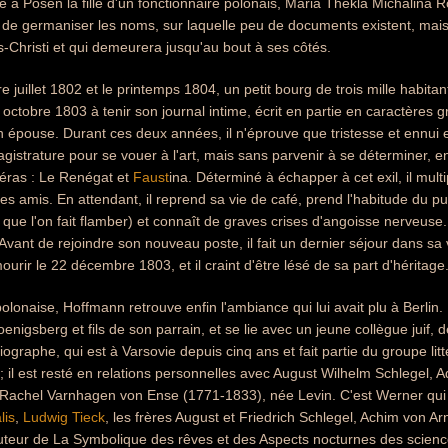
re à Posen la fille d'un fonctionnaire polonais, Maria Thekla Michalina
de germaniser les noms, sur laquelle peu de documents existent, mais qu'
-Christi et qui demeurera jusqu'au bout à ses côtés.
re juillet 1802 et le printemps 1804, un petit bourg de trois mille habi
ctobre 1803 à tenir son journal intime, écrit en partie en caractères 
on épouse. Durant ces deux années, il n'éprouve que tristesse et ennui 
istrature pour se vouer à l'art, mais sans parvenir à se déterminer, entr
éras : Le Renégat et
Faust
ina. Déterminé à échapper à cet exil, il multi
 ses amis. En attendant, il reprend sa vie de café, prend l'habitude du 
 que l'on fait flamber) et connaît de graves crises d'angoisse nerveuse. E
Avant de rejoindre son nouveau poste, il fait un dernier séjour dans sa v
urir le 22 décembre 1803, et il craint d'être lésé de sa part d'héritage
polonaise, Hoffmann retrouve enfin l'ambiance qui lui avait plu à Berlin.
enigsberg et fils de son parrain, et se lie avec un jeune collègue juif,
biographe, qui est à Varsovie depuis cinq ans et fait partie du groupe litt
 ; il est resté en relations personnelles avec August Wilhelm Schlegel,
Rachel Varnhagen von Ense (1771-1833), née Levin. C'est Werner qui ré
lis
,
Ludwig Tieck
, les frères August et Friedrich Schlegel, Achim von A
uteur de La Symbolique des rêves et des Aspects nocturnes des sciences