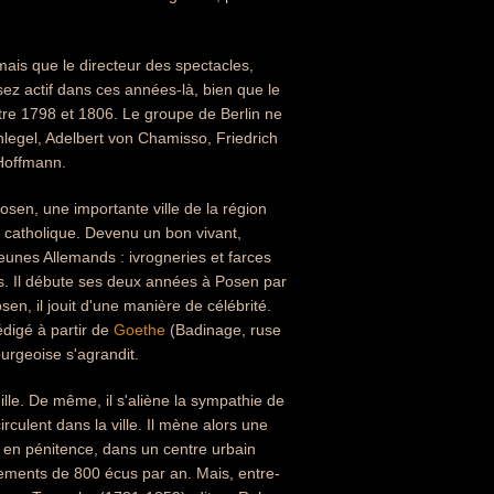
mais que le directeur des spectacles,
sez actif dans ces années-là, bien que le
tre 1798 et 1806. Le groupe de Berlin ne
egel, Adelbert von Chamisso, Friedrich
 Hoffmann.
sen, une importante ville de la région
 catholique. Devenu un bon vivant,
eunes Allemands : ivrogneries et farces
s. Il débute ses deux années à Posen par
en, il jouit d'une manière de célébrité.
édigé à partir de
Goethe
(Badinage, ruse
urgeoise s'agrandit.
mille. De même, il s'aliène la sympathie de
rculent dans la ville. Il mène alors une
, en pénitence, dans un centre urbain
tements de 800 écus par an. Mais, entre-