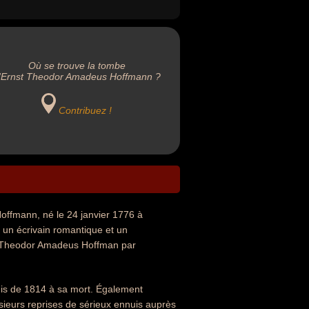
Où se trouve la tombe
'Ernst Theodor Amadeus Hoffmann ?
Contribuez !
ffmann, né le 24 janvier 1776 à
t un écrivain romantique et un
nst Theodor Amadeus Hoffman par
uis de 1814 à sa mort. Également
lusieurs reprises de sérieux ennuis auprès