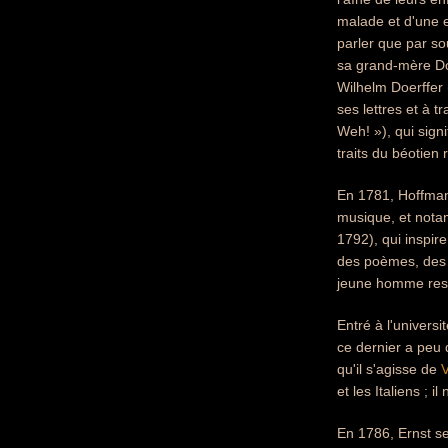
malade et d'une e
parler que par so
sa grand-mère Do
Wilhelm Doerffer 
ses lettres et à 
Weh! »), qui signi
traits du béotien r
En 1781, Hoffmann
musique, et notam
1792), qui inspir
des poèmes, des r
jeune homme reste
Entré à l'universi
ce dernier a peu 
qu'il s'agisse de
V
et les Italiens ;
En 1786, Ernst se