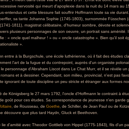
xcessive nervosité qui meurt d'apoplexie dans la nuit du 14 mars au 1
us-entendus et cette blessure fait souffrir Hoffmann toute sa vie durant.
erffer, sa tante Johanna Sophie (1745-1803), surnommée Füsschen (ou 
(1741-1811), magistrat célibataire, d'humeur sombre, dévote et solenn
travers plusieurs personnages de son oeuvre, un portrait sans aménité.
fie : « oncle quel malheur ! » ou « oncle catastrophe ». Bien qu'il soit 
ationaliste ».
 entre à la Burgschule, une école luthérienne, où il fait des études cl
ment l'art de la fugue et du contrepoint, auprès d'un organiste polonai
e le personnage d'Abraham Liscot dans Le Chat Murr, et il se révèle un pi
omans et à dessiner. Cependant, son milieu, provincial, n'est pas favor
 ignorant de toute discipline un peu stricte et étranger aux formes no
té de Königsberg le 27 mars 1792, l'oncle d'Hoffmann le contraint à étud
de goût pour ces études. Sa correspondance de jeunesse n'en garde guè
oltaire
, de Rousseau, de
Goethe
, de Schiller, de Jean Paul ou de Kot
 il ne découvre que plus tard Haydn, Gluck et Beethoven.
 lie d'amitié avec Theodor Gottlieb von Hippel (1775-1843), fils d'un pas