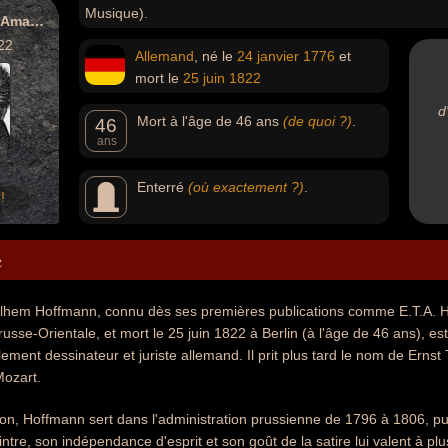
Musique).
Ernst Theodor Amadeus Hoffmann
22
Allemand
, né le
24 janvier
1776
et
mort le
25 juin
1822
d
Mort à l'âge de 46 ans
(de quoi ?)
.
46
ans
Enterré
(où exactement ?)
.
!
e
lhem Hoffmann, connu dès ses premières publications comme E.T.A. Ho
usse-Orientale, et mort le 25 juin 1822 à Berlin (à l'âge de 46 ans), es
ement dessinateur et juriste allemand. Il prit plus tard le nom de Er
Mozart.
ion, Hoffmann sert dans l'administration prussienne de 1796 à 1806, p
intre, son indépendance d'esprit et son goût de la satire lui valent à p