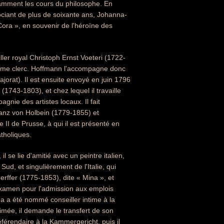
otamment les cours du philosophe. En
ciant de plus de soixante ans, Johanna-
Cora », en souvenir de l'héroïne des
ler royal Christoph Ernst Voeteri (1722-
comme clerc. Hoffmann l'accompagne donc
jorat). Il est ensuite envoyé en juin 1796
1743-1803), et chez lequel il travaille
nie des artistes locaux. Il fait
nz von Holbein (1779-1855) et
II de Prusse, à qui il est présenté en
atholiques.
 se lie d'amitié avec un peintre italien,
 Sud, et singulièrement de l'Italie, qui
rffer (1775-1853), dite « Mina », et
l'examen pour l'admission aux emplois
ina a été nommé conseiller intime à la
imée, il demande le transfert de son
éférendaire à la Kammergericht, puis il