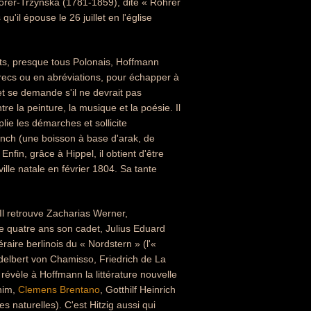
 Rorer-Trzynska (1781-1859), dite « Rohrer
il épouse le 26 juillet en l'église
tants, presque tous Polonais, Hoffmann
grecs ou en abréviations, pour échapper à
et se demande s'il ne devrait pas
e la peinture, la musique et la poésie. Il
plie les démarches et sollicite
punch (une boisson à base d'arak, de
nfin, grâce à Hippel, il obtient d'être
ille natale en février 1804. Sa tante
.
 Il retrouve Zacharias Werner,
 de quatre ans son cadet, Julius Eduard
éraire berlinois du « Nordstern » (l'«
 Adelbert von Chamisso, Friedrich de La
vèle à Hoffmann la littérature nouvelle
rnim,
Clemens Brentano
, Gotthilf Heinrich
 naturelles). C'est Hitzig aussi qui