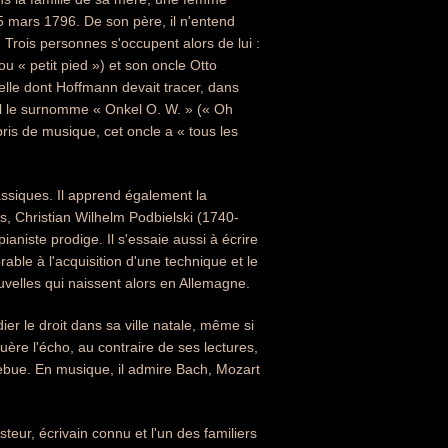
5 mars 1796. De son père, il n'entend
 Trois personnes s'occupent alors de lui :
« petit pied ») et son oncle Otto
elle dont Hoffmann devait tracer, dans
 Il le surnomme « Onkel O. W. » (« Oh
épris de musique, cet oncle a « tous les
assiques. Il apprend également la
s, Christian Wilhelm Podbielski (1740-
aniste prodige. Il s'essaie aussi à écrire
able à l'acquisition d'une technique et le
uvelles qui naissent alors en Allemagne.
ier le droit dans sa ville natale, même si
re l'écho, au contraire de ses lectures,
zebue. En musique, il admire Bach, Mozart
teur, écrivain connu et l'un des familiers