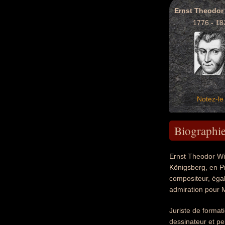
1776 - 18
Notez-le 
Biographi
Ernst Theodor Wi
Königsberg, en Pr
compositeur, égal
admiration pour 
Juriste de format
dessinateur et pe