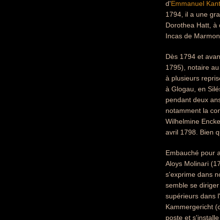
d'
Emmanuel Kan
1794, il a une g
Dorothea Hatt, à 
Incas de Marmont
Dès 1794 et avant
1795), notaire a
à plusieurs repri
à Glogau, en Silé
pendant deux ans 
notamment la con
Wilhelmine Encke,
avril 1798. Bien q
Embauché pour aide
Aloys Molinari (17
s'exprime dans no
semble se diriger
supérieurs dans l
Kammergericht (co
poste et s'instal