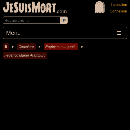
JeSuisMort
Inscription
.com
Connexion
Menu
►
Cimetière
►
Rugbyman argentin
►
Federico Martín Aramburú