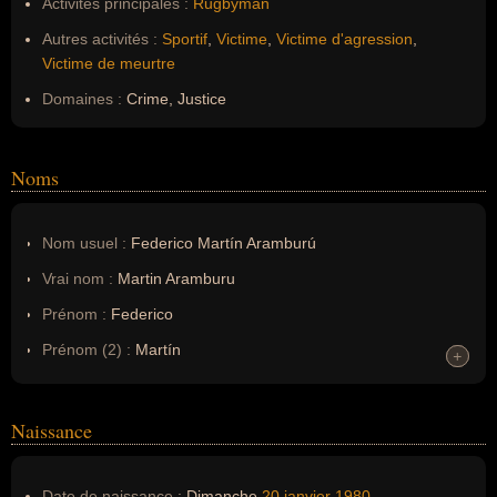
Activités principales :
Rugbyman
Autres activités :
Sportif
,
Victime
,
Victime d'agression
,
Victime de meurtre
Domaines :
Crime, Justice
Noms
Nom usuel :
Federico Martín Aramburú
Vrai nom :
Martin Aramburu
Prénom :
Federico
Prénom (2) :
Martín
+
+
Noms dans d'autres langues :
--
Homonymes :
0
(aucun)
Naissance
Nom de famille :
Aramburú
Date de naissance :
Dimanche
20 janvier
1980