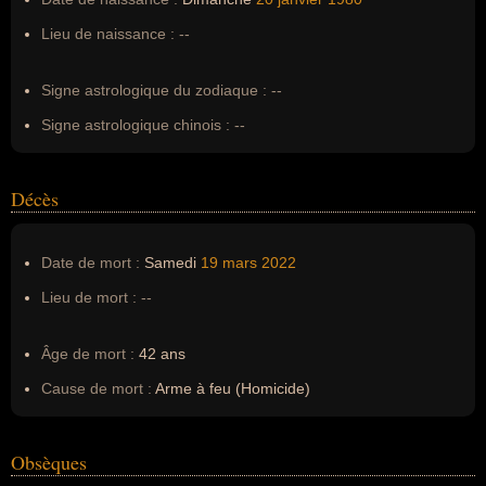
Pseudonyme :
--
Lieu de naissance :
--
Surnom :
--
Erreurs d'écriture :
--
Signe astrologique du zodiaque :
--
Signe astrologique chinois :
--
Décès
Date de mort :
Samedi
19 mars
2022
Lieu de mort :
--
Âge de mort :
42 ans
Cause de mort :
Arme à feu (Homicide)
Obsèques