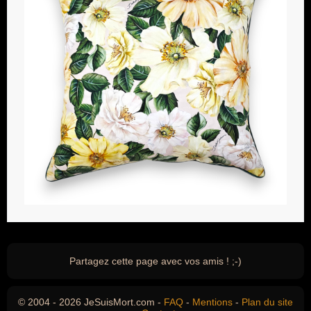
Partagez cette page avec vos amis ! ;-)
© 2004 - 2026 JeSuisMort.com -
FAQ
-
Mentions
-
Plan du site