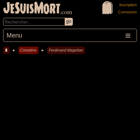
JeSuisMort
Inscription
.com
Connexion
Menu
►
Cimetière
►
Ferdinand Magellan