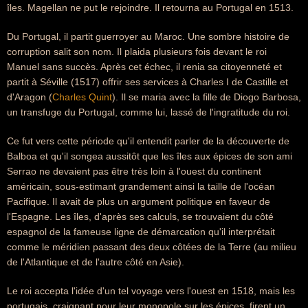
îles. Magellan ne put le rejoindre. Il retourna au Portugal en 1513.
Du Portugal, il partit guerroyer au Maroc. Une sombre histoire de
corruption salit son nom. Il plaida plusieurs fois devant le roi
Manuel sans succès. Après cet échec, il renia sa citoyenneté et
partit à Séville (1517) offrir ses services à Charles I de Castille et
d'Aragon (
Charles Quint
). Il se maria avec la fille de Diogo Barbosa,
un transfuge du Portugal, comme lui, lassé de l'ingratitude du roi.
Ce fut vers cette période qu'il entendit parler de la découverte de
Balboa et qu'il songea aussitôt que les îles aux épices de son ami
Serrao ne devaient pas être très loin à l'ouest du continent
américain, sous-estimant grandement ainsi la taille de l'océan
Pacifique. Il avait de plus un argument politique en faveur de
l'Espagne. Les îles, d'après ses calculs, se trouvaient du côté
espagnol de la fameuse ligne de démarcation qu'il interprétait
comme le méridien passant des deux côtées de la Terre (au milieu
de l'Atlantique et de l'autre côté en Asie).
Le roi accepta l'idée d'un tel voyage vers l'ouest en 1518, mais les
portugais, craignant pour leur monopole sur les épices, firent un