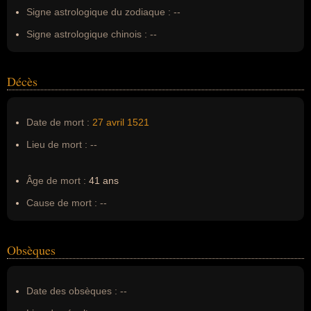
de Magellan, Fernand Magellan, ferdinant magellan,
Signe astrologique du zodiaque :
--
magelan, magelland, Ferdinand de Magellan, majellan,
majeln, fernant de megellan
Signe astrologique chinois :
--
Décès
Date de mort :
27 avril
1521
Lieu de mort :
--
Âge de mort :
41 ans
Cause de mort :
--
Obsèques
Date des obsèques :
--