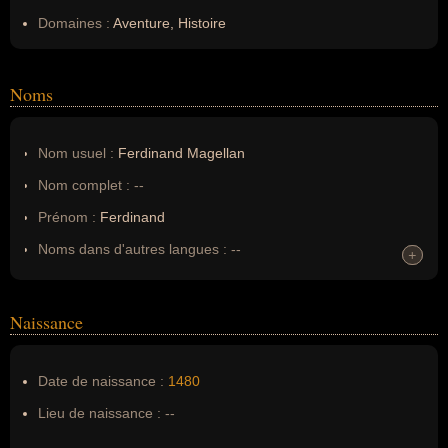
Domaines :
Aventure, Histoire
Noms
Nom usuel :
Ferdinand Magellan
Nom complet :
--
Prénom :
Ferdinand
Noms dans d'autres langues :
--
+
+
Homonymes :
0
(aucun)
Naissance
Nom de famille :
Magellan
Pseudonyme :
--
Date de naissance :
1480
Surnom :
--
Lieu de naissance :
--
Erreurs d'écriture :
magellam, Magellen, magelan, Fernand