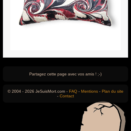
Partagez cette page avec vos amis ! ;-)
© 2004 - 2026 JeSuisMort.com -
FAQ
-
Mentions
-
Plan du site
-
Contact