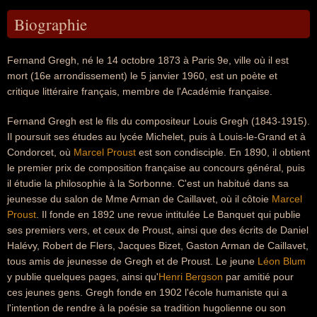
Biographie
Fernand Gregh, né le 14 octobre 1873 à Paris 9e, ville où il est
mort (16e arrondissement) le 5 janvier 1960, est un poète et
critique littéraire français, membre de l'Académie française.
Fernand Gregh est le fils du compositeur Louis Gregh (1843-1915).
Il poursuit ses études au lycée Michelet, puis à Louis-le-Grand et à
Condorcet, où
Marcel Proust
est son condisciple. En 1890, il obtient
le premier prix de composition française au concours général, puis
il étudie la philosophie à la Sorbonne. C'est un habitué dans sa
jeunesse du salon de Mme Arman de Caillavet, où il côtoie
Marcel
Proust
. Il fonde en 1892 une revue intitulée Le Banquet qui publie
ses premiers vers, et ceux de Proust, ainsi que des écrits de Daniel
Halévy, Robert de Flers, Jacques Bizet, Gaston Arman de Caillavet,
tous amis de jeunesse de Gregh et de Proust. Le jeune
Léon Blum
y publie quelques pages, ainsi qu'
Henri Bergson
par amitié pour
ces jeunes gens. Gregh fonde en 1902 l'école humaniste qui a
l'intention de rendre à la poésie sa tradition hugolienne ou son