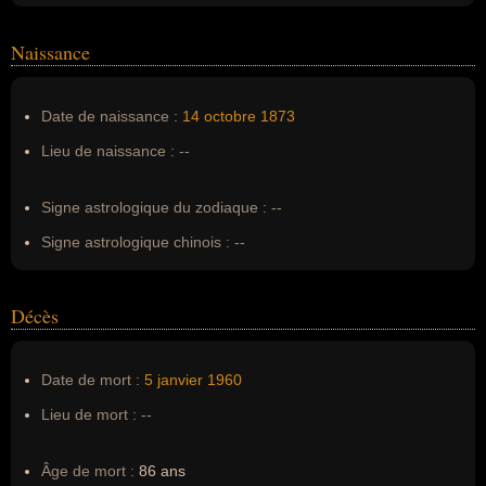
Homonymes :
0
(aucun)
Naissance
Nom de famille :
Gregh
Pseudonyme :
--
Date de naissance :
14 octobre
1873
Surnom :
--
Lieu de naissance :
--
Erreurs d'écriture :
--
Signe astrologique du zodiaque :
--
Signe astrologique chinois :
--
Décès
Date de mort :
5 janvier
1960
Lieu de mort :
--
Âge de mort :
86 ans