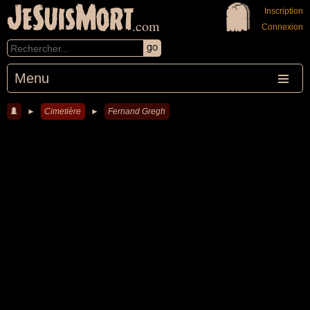
JeSuisMort
Inscription
.com
Connexion
Menu
►
Cimetière
►
Fernand Gregh