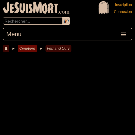
JeSuisMort
Inscription
.com
Connexion
Menu
►
Cimetière
►
Fernand Oury