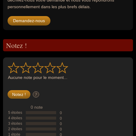
décrivez-nous votre demande et nous vous répondrons
personnellement dans les plus brefs délais.
Demandez-nous
Notez !
Aucune note pour le moment...
?
0 note
5 étoiles
0
4 étoiles
0
3 étoiles
0
2 étoiles
0
1 étoile
0