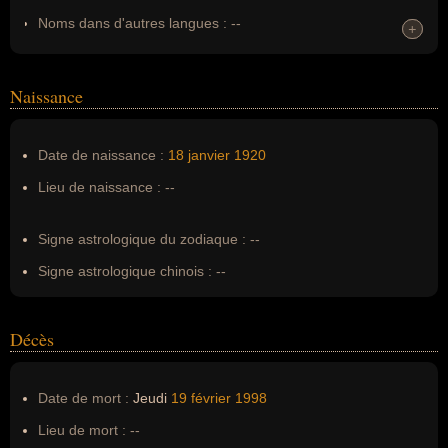
Noms dans d'autres langues :
--
+
+
Homonymes :
0
(aucun)
Naissance
Nom de famille :
Oury
Pseudonyme :
--
Date de naissance :
18 janvier
1920
Surnom :
--
Lieu de naissance :
--
Erreurs d'écriture :
--
Signe astrologique du zodiaque :
--
Signe astrologique chinois :
--
Décès
Date de mort :
Jeudi
19 février
1998
Lieu de mort :
--