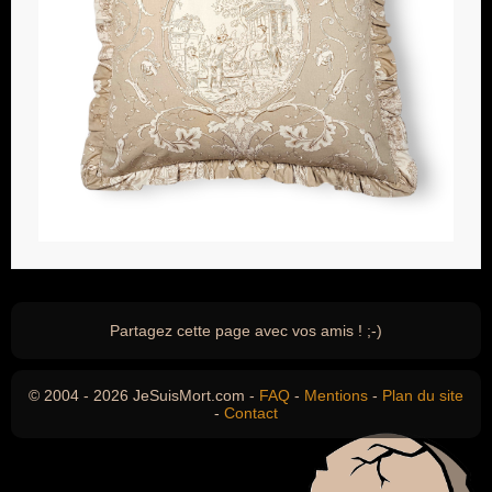
Partagez cette page avec vos amis ! ;-)
© 2004 - 2026 JeSuisMort.com -
FAQ
-
Mentions
-
Plan du site
-
Contact