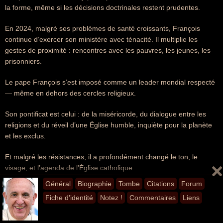
la forme, même si les décisions doctrinales restent prudentes.
En 2024, malgré ses problèmes de santé croissants, François
continue d’exercer son ministère avec ténacité. Il multiplie les
gestes de proximité : rencontres avec les pauvres, les jeunes, les
prisonniers.
Le pape François s’est imposé comme un leader mondial respecté
— même en dehors des cercles religieux.
Son pontificat est celui : de la miséricorde, du dialogue entre les
religions et du réveil d’une Église humble, inquiète pour la planète
et les exclus.
Et malgré les résistances, il a profondément changé le ton, le
visage, et l’agenda de l’Église catholique.
Général
Biographie
Tombe
Citations
Forum
Le Pape François est mort le lundi 21 avril 2025, à l'âge de 88 ans,
Fiche d'identité
Notez !
Commentaires
Liens
au Vatican.
Source :
fr.wikipedia.org