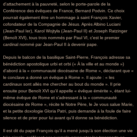
d'attachement à la pauvreté, selon le porte-parole de la
Conférence des évêques de France, Bernard Podvin. Ce choix
pourrait également être un hommage à saint François Xavier,
cofondateur de la Compagnie de Jésus. Après Albino Luciani
(Jean-Paul Ier), Karol Wojtyła (Jean-Paul II) et Joseph Ratzinger
(Benoît XVI), tous trois nommés par Paul VI, c'est le premier
cardinal nommé par Jean-Paul II à devenir pape.
Depuis le balcon de la basilique Saint-Pierre, François adresse sa
bénédiction apostolique urbi et orbi (« À la ville et au monde »)
d'abord à la « communauté diocésaine de Rome », déclarant que «
le conclave a donné un évêque à Rome ». Il ajoute : « les
cardinaux sont allés me chercher au bout du monde ». Il prie
ensuite pour Benoît XVI qu'il appelle « évêque émérite », étant lui-
même évêque de Rome et s'adressant à la « communauté
diocésaine de Rome », récite le Notre Père, le Je vous salue Marie,
et la petite doxologie Gloria Patri, puis demande à la foule de faire
silence et de prier pour lui avant qu'il donne sa bénédiction.
Il est dit du pape François qu'il a mené jusqu'à son élection une vie