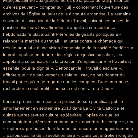
François affirme aux grands-mères de la place de Mai présentes
qu'elles peuvent « compter sur [lui] » concernant l'ouverture des
archives de l'Église au sujet de la dictature argentine. La semaine
suivante, à l'occasion de la Fête du Travail, suivant ses prises de
position plusieurs fois affirmées, il appelle à son audience
hebdomadaire place Saint-Pierre les dirigeants politiques à «
relancer le marché du travail » et lutter contre le chômage qui
résulte pour lui « d'une vision économique de la société fondée sur
le profit égoïste en dehors des règles de justice sociale », les
appelant à se consacrer à la création d'emplois car « le travail est
essentiel pour la dignité ». Dénonçant le « travail d'esclave », il
affirme que « ne pas verser un salaire juste, ne pas donner du
travail parce qu'on ne regarde que les comptes d'une entreprise,
rechercher le seul profit - tout cela est contraire à Dieu ».
Lors du premier entretien à la presse de son pontificat, publié
simultanément en septembre 2013 dans La Civiltà Cattolica et
quinze autres revues culturelles jésuites, il opère ce que les
commentateurs décrivent comme une « ouverture historique », une
« rupture » porteuses de réformes, ou encore un « aggiornamento
» parfois qualifié de « révolutionnaire ». Dans cet entretien long de