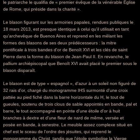
le patriarche le qualifia de « premier évêque de la vénérable Église
de Rome, qui préside dans la charité ».
Le blason figurant sur les armoiries papales, rendues publiques le
18 mars 2013, est presque identique à celui qu'il utilisait en tant
qu'archevêque de Buenos Aires et reprend en les mêlant les
formes des blasons de ses deux prédécesseurs : la mitre
pontificale à trois bandes d'or de Benoît XVI et les clés de saint
Pierre dans la forme du blason de Jean-Paul II. En revanche, le
pallium archiépiscopal que Benoît XVI avait placé le premier sous le
blason disparaît.
Le blason est de type « espagnol », d'azur à un soleil non figuré de
32 rais d'or, chargé du monogramme IHS surmonté d'une croix
pattée au pied fiché dans la barre horizontale du H, le tout de
gueules, soutenu de trois clous de sable appointés en bande, pal et
barre, le tout accompagné en pointe d'une étoile d'or à huit
branches à dextre et d'une fleur de nard de même, versée et
posée en bande, à senestre. Le meuble assez complexe situé en
chef est le sceau de l'ordre des jésuites, qui reprend le
monogramme du Christ, tandis que l'étoile symbolise la Vierge