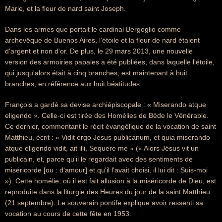
Marie, et la fleur de nard saint Joseph.
Dans les armes que portait le cardinal Bergoglio comme
archevêque de Buenos Aires, l'étoile et la fleur de nard étaient
d'argent et non d'or. De plus, le 29 mars 2013, une nouvelle
version des armoiries papales a été publiées, dans laquelle l'étoile,
qui jusqu'alors était à cinq branches, est maintenant à huit
branches, en référence aux huit béatitudes.
François a gardé sa devise archiépiscopale : « Miserando atque
eligendo ». Celle-ci est tirée des Homélies de Bède le Vénérable.
Ce dernier, commentant le récit évangélique de la vocation de saint
Matthieu, écrit : « Vidit ergo Jesus publicanum, et quia miserando
atque eligendo vidit, ait illi, Sequere me » (« Alors Jésus vit un
publicain, et, parce qu'il le regardait avec des sentiments de
miséricorde [ou : d'amour] et qu'il l'avait choisi, il lui dit : Suis-moi
»). Cette homélie, où il est fait allusion à la miséricorde de Dieu, est
reproduite dans la liturgie des Heures du jour de la saint Matthieu
(21 septembre). Le souverain pontife explique avoir ressenti sa
vocation au cours de cette fête en 1953.