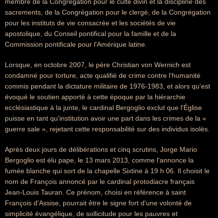
membre de la Congrégation pour le culte divin et la discipline des
sacrements, de la Congrégation pour le clergé, de la Congrégation
pour les instituts de vie consacrée et les sociétés de vie
apostolique, du Conseil pontifical pour la famille et de la
Commission pontificale pour l'Amérique latine.
Lorsque, en octobre 2007, le père Christian von Wernich est
condamné pour torture, acte qualifié de crime contre l'humanité
commis pendant la dictature militaire de 1976-1983, et alors qu'est
évoqué le soutien apporté à cette époque par la hiérarchie
ecclésiastique à la junte, le cardinal Bergoglio exclut que l'Église
puisse en tant qu'institution avoir une part dans les crimes de la «
guerre sale », rejetant cette responsabilité sur des individus isolés.
Après deux jours de délibérations et cinq scrutins, Jorge Mario
Bergoglio est élu pape, le 13 mars 2013, comme l'annonce la
fumée blanche qui sort de la chapelle Sixtine à 19 h 06. Il choisit le
nom de François annoncé par le cardinal protodiacre français
Jean-Louis Tauran. Ce prénom, choisi en référence à saint
François d'Assise, pourrait être le signe fort d'une volonté de
simplicité évangélique, de sollicitude pour les pauvres et