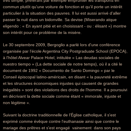
très simple, préférant par exemple emprunter les transports en
commun plutôt qu'une voiture de fonction et qu'il porte un intérêt
particulier à la situation des pauvres. Il lui est aussi arrivé d'aller
passer la nuit dans un bidonville. Sa devise (Miserando atque
eligendo : « En ayant pitié et en choisissant - ou : élisant ») montre
son intérêt pour ce problème de la misère.
Le 30 septembre 2009, Bergoglio a parlé lors d'une conférence
organisée par l'école Argentina City Postgraduate School (EPOCA),
à l'hôtel Alvear Palace Hotel, intitulée « Las deudas sociales de
nuestro tiempo » (La dette sociale de notre temps), où il a cité le
document de 1992 « Documento de Santo Domingo » par le
Conseil épiscopal latino-américain, en disant « la pauvreté extrême
et les structures économiques injustes qui causent de grandes
inégalités » sont des violations des droits de l'homme. Il a poursuivi
en décrivant la dette sociale comme étant « immorale, injuste et
non légitime ».
Suivant la doctrine traditionnelle de l'Église catholique, il s'est
exprimé comme évêque contre l'euthanasie ainsi que contre le
mariage des prêtres et s'est engagé  vainement  dans son pays