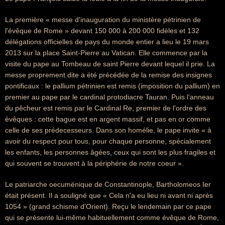
La première « messe d'inauguration du ministère pétrinien de
l'évêque de Rome » devant 150 000 à 200 000 fidèles et 132
délégations officielles de pays du monde entier a lieu le 19 mars
2013 sur la place Saint-Pierre au Vatican. Elle commence par la
visite du pape au Tombeau de saint Pierre devant lequel il prie. La
messe proprement dite a été précédée de la remise des insignes
pontificaux : le pallium pétrinien est remis (imposition du pallium) en
premier au pape par le cardinal protodiacre Tauran. Puis l'anneau
du pêcheur est remis par le Cardinal Re, premier de l'ordre des
évêques : cette bague est en argent massif, et pas en or comme
celle de ses prédecesseurs. Dans son homélie, le pape invite « à
avoir du respect pour tous, pour chaque personne, spécialement
les enfants, les personnes âgées, ceux qui sont les plus fragiles et
qui souvent se trouvent à la périphérie de notre coeur ».
Le patriarche oecuménique de Constantinople, Bartholomeos Ier
était présent. Il a souligné que « Cela n'a eu lieu ni avant ni après
1054 » (grand schisme d'Orient). Reçu le lendemain par ce pape
qui se présente lui-même habituellement comme évêque de Rome,