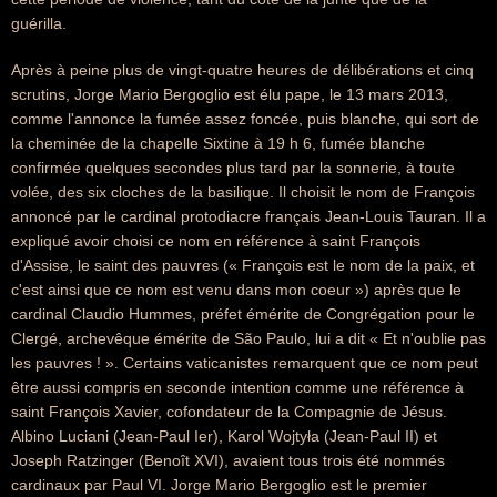
guérilla.
Après à peine plus de vingt-quatre heures de délibérations et cinq
scrutins, Jorge Mario Bergoglio est élu pape, le 13 mars 2013,
comme l'annonce la fumée assez foncée, puis blanche, qui sort de
la cheminée de la chapelle Sixtine à 19 h 6, fumée blanche
confirmée quelques secondes plus tard par la sonnerie, à toute
volée, des six cloches de la basilique. Il choisit le nom de François
annoncé par le cardinal protodiacre français Jean-Louis Tauran. Il a
expliqué avoir choisi ce nom en référence à saint François
d'Assise, le saint des pauvres (« François est le nom de la paix, et
c'est ainsi que ce nom est venu dans mon coeur ») après que le
cardinal Claudio Hummes, préfet émérite de Congrégation pour le
Clergé, archevêque émérite de São Paulo, lui a dit « Et n'oublie pas
les pauvres ! ». Certains vaticanistes remarquent que ce nom peut
être aussi compris en seconde intention comme une référence à
saint François Xavier, cofondateur de la Compagnie de Jésus.
Albino Luciani (Jean-Paul Ier), Karol Wojtyła (Jean-Paul II) et
Joseph Ratzinger (Benoît XVI), avaient tous trois été nommés
cardinaux par Paul VI. Jorge Mario Bergoglio est le premier