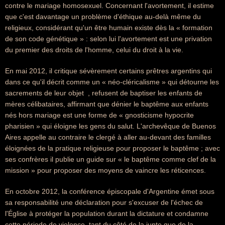
contre le mariage homosexuel. Concernant l'avortement, il estime
que c'est davantage un problème d'éthique au-delà même du
religieux, considérant qu'un être humain existe dès la « formation
de son code génétique » : selon lui l'avortement est une privation
du premier des droits de l'homme, celui du droit à la vie.
En mai 2012, il critique sévèrement certains prêtres argentins qui 
dans ce qu'il décrit comme un « néo-cléricalisme » qui détourne les
sacrements de leur objet  , refusent de baptiser les enfants de
mères célibataires, affirmant que dénier le baptême aux enfants
nés hors mariage est une forme de « gnosticisme hypocrite
pharisien » qui éloigne les gens du salut. L'archevêque de Buenos
Aires appelle au contraire le clergé à aller au-devant des familles
éloignées de la pratique religieuse pour proposer le baptême ; avec
ses confrères il publie un guide sur « le baptême comme clef de la
mission » pour proposer des moyens de vaincre les réticences.
En octobre 2012, la conférence épiscopale d'Argentine émet sous
sa responsabilité une déclaration pour s'excuser de l'échec de
l'Église à protéger la population durant la dictature et condamne
cette période de violence, tant du côté de la junte que de la