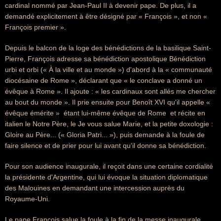
cardinal nommé par Jean-Paul II à devenir pape. De plus, il a
demandé explicitement à être désigné par « François », et non «
François premier ».
Depuis le balcon de la loge des bénédictions de la basilique Saint-
Pierre, François adresse sa bénédiction apostolique Bénédiction
urbi et orbi (« À la ville et au monde ») d'abord à la « communauté
diocésaine de Rome », déclarant que « le conclave a donné un
évêque à Rome ». Il ajoute : « les cardinaux sont allés me chercher
au bout du monde ». Il prie ensuite pour Benoît XVI qu'il appelle «
évêque émérite »  étant lui-même évêque de Rome  et récite en
italien le Notre Père, le Je vous salue Marie, et la petite doxologie :
Gloire au Père... (« Gloria Patri... »), puis demande à la foule de
faire silence et de prier pour lui avant qu'il donne sa bénédiction.
Pour son audience inaugurale, il reçoit dans une certaine cordialité
la présidente d'Argentine, qui lui évoque la situation diplomatique
des Malouines en demandant une intercession auprès du
Royaume-Uni.
Le pape François salue la foule à la fin de la messe inaugurale.