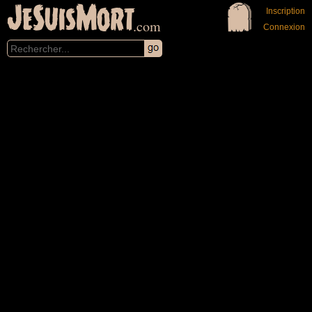
JeSuisMort
Inscription
.com
Connexion