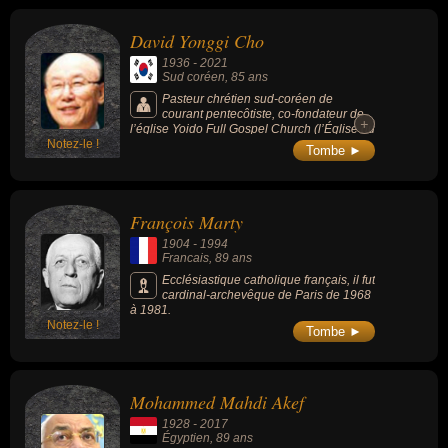
David Yonggi Cho
1936
-
2021
Sud coréen
, 85 ans
Pasteur chrétien sud-coréen de
courant pentecôtiste, co-fondateur de
+
+
l’église Yoido Full Gospel Church (l’Église du
Notez-le !
Plein Évangile) considérée comme la plus
Tombe ►
grande église évangélique du monde, dont il
fut le pasteur principal de 1968 à 2008.
François Marty
1904
-
1994
Francais
, 89 ans
Ecclésiastique catholique français, il fut
cardinal-archevêque de Paris de 1968
à 1981.
Notez-le !
Tombe ►
Mohammed Mahdi Akef
1928
-
2017
Égyptien
, 89 ans