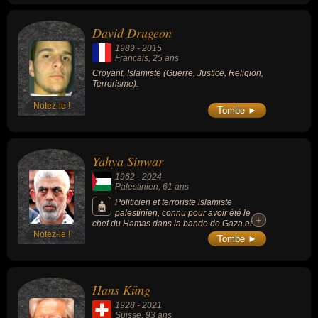
David Drugeon
1989
-
2015
Francais
, 25 ans
Croyant, Islamiste (Guerre, Justice, Religion,
Terrorisme).
Notez-le !
Tombe ►
Yahya Sinwar
1962
-
2024
Palestinien
, 61 ans
Politicien et terroriste islamiste
palestinien, connu pour avoir été le
+
+
chef du Hamas dans la bande de Gaza et
Notez-le !
l'un des membres fondateurs de son appareil
Tombe ►
de sécurité, considéré par Israël comme le
cerveau des attaques du 7 octobre 2023,
l'opération la plus meurtrière de l'histoire de
l'État hébreu.
Hans Küng
1928
-
2021
Suisse
, 93 ans