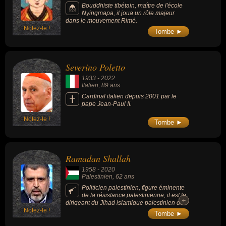
Bouddhiste tibétain, maître de l'école
Nyingmapa, il joua un rôle majeur
dans le mouvement Rimé.
Notez-le !
Tombe ►
Severino Poletto
1933
-
2022
Italien
, 89 ans
Cardinal italien depuis 2001 par le
pape Jean-Paul II.
Notez-le !
Tombe ►
Ramadan Shallah
1958
-
2020
Palestinien
, 62 ans
Politicien palestinien, figure éminente
de la résistance palestinienne, il est le
+
+
dirigeant du Jihad islamique palestinien de
Notez-le !
1995 à 2018. Il est placé sur la liste des
Tombe ►
terroristes les plus recherchés (Most Wanted
Terrorists) par le FBI.