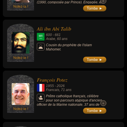
+
+
(1990, composée par Prince). Engagée, elle
Notez-la !
dénonce les abus sexuels perpétrés au sein
Tombe ►
de l'Église catholique sur les enfants, comme
un mal endémique non sanctionné par la
hiérarchie ecclésiastique.
Ali ibn Abi Talib
600
-
661
Arabe
, 60 ans
Cousin du prophète de l'islam
Mahomet.
Notez-le !
Tombe ►
François Potez
1955
-
2026
Francais
, 71 ans
Prêtre catholique français, célèbre
pour son parcours atypique d'ancien
+
+
officier de la Marine nationale, 37 ans de
Notez-le !
ministère dans plusieurs grandes paroisses
Tombe ►
parisiennes, investi dans l'accompagnement
spirituel des jeunes et la formation
chrétienne, reconnu pour son expertise
pastorale auprès des couples, transmettant