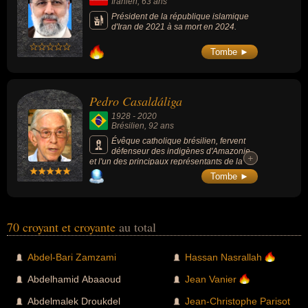
Iranien
, 63 ans
professeur au King's College de Londres, à
l'université de New York et à l’université
Président de la république islamique
Yeshiva.
d'Iran de 2021 à sa mort en 2024.
Tombe ►
Pedro Casaldáliga
1928
-
2020
Brésilien
, 92 ans
Évêque catholique brésilien, fervent
défenseur des indigènes d'Amazonie
+
+
et l'un des principaux représentants de la
Théologie de la Libération latino-américaine.
Tombe ►
70 croyant et croyante
au total
Abdel-Bari Zamzami
Hassan Nasrallah
Abdelhamid Abaaoud
Jean Vanier
Abdelmalek Droukdel
Jean-Christophe Parisot