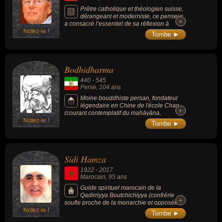
Prêtre catholique et théologien suisse,
dérangeant et moderniste, ce penseur
+
+
a consacré l’essentiel de sa réflexion à
Notez-le !
l’évolution de l’Eglise dans l’esprit du concile
Tombe ►
Vatican II, auquel il était resté attaché toute
sa vie (il était en opposition permanente
avec les autorités ecclésiales).
Bodhidharma
440
-
545
Perse
, 104 ans
Moine bouddhiste persan, fondateur
légendaire en Chine de l'école Chan
+
+
(courant contemplatif du mahāyāna,
Notez-le !
devenue au Japon l’école zen connue en
Tombe ►
Occident et prétendant remonter au
Bouddha), il est considéré comme son 28e
patriarche et comme son premier patriarche
chinois.
Sidi Hamza
1922
-
2017
Marocain
, 95 ans
Guide spirituel marocain de la
Qadirriyya Boutchichiyya (confrérie
+
+
soufie proche de la monarchie et opposée
Notez-le !
aux islamistes contestataires).
Tombe ►