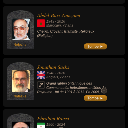
Abdel-Bari Zamzami
1943
-
2016
Marocain
, 73 ans
Cheikh, Croyant, Islamiste, Religieux
(Religion).
Notez-le !
Tombe ►
Jonathan Sacks
1948
-
2020
Anglais
, 72 ans
Grand rabbin britannique des
Communautés hébraïques unifiées du
+
+
Royaume-Uni de 1991 à 2013. En 2005, il
Notez-le !
reçoit le titre de chevalier, et en juillet 2009 il
Tombe ►
est attaché à vie à la Chambre des lords
avec le titre de baron Sacks d'Oldgeight. Il
est actif dans le dialogue inter-religieux et
parle beaucoup de l'importance de la foi
Ebrahim Raïssi
juive dans le monde moderne, un thème sur
lequel il publie de nombreux livres. Depuis
1960
-
2024
sa retraite en tant que grand rabbin, il est