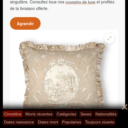
singulière. Consultez tous nos
et profitez
coussins de luxe
de la livraison offerte.
Agrandir
Cimetière
Morts récentes
Catégories
Sexes
Nationalités
Dates naissance
Dates mort
Populaires
Toujours vivants