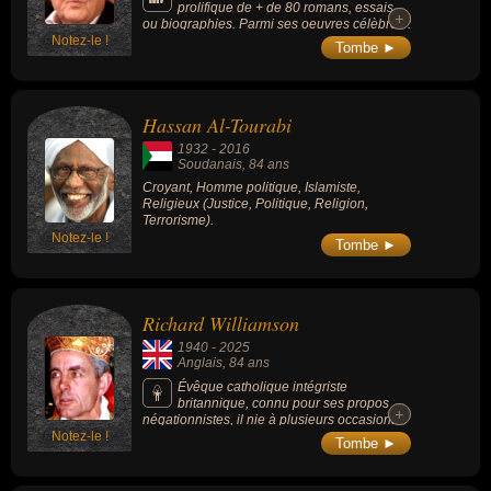
prolifique de + de 80 romans, essais
+
+
ou biographies. Parmi ses oeuvres célèbres :
Notez-le !
« Paradis » (1981), « Femmes » (1983), «
Tombe ►
Paradis II » (1986) ou « La Guerre du goût »
(1996).
Hassan Al-Tourabi
1932
-
2016
Soudanais
, 84 ans
Croyant, Homme politique, Islamiste,
Religieux (Justice, Politique, Religion,
Terrorisme).
Notez-le !
Tombe ►
Richard Williamson
1940
-
2025
Anglais
, 84 ans
Évêque catholique intégriste
britannique, connu pour ses propos
+
+
négationnistes, il nie à plusieurs occasions
Notez-le !
l'existence des chambres à gaz nazies,
Tombe ►
accuse les autorités américaines d'avoir
organisé les attentats du 11 septembre 2001
et affirme que les Juifs sont les « premiers