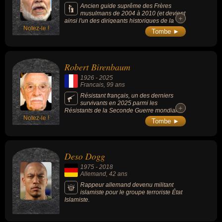
Ancien guide suprême des Frères
musulmans de 2004 à 2010 (et devient
+
+
ainsi l'un des dirigeants historiques de la
Notez-le !
confrérie). Artisan de la montée en
Tombe ►
puissance de la confrérie islamiste, il a
passé plus d'un quart de siècle en prison.
Robert Birenbaum
1926
-
2025
Francais
, 99 ans
Résistant français, un des derniers
survivants en 2025 parmi les
+
+
Résistants de la Seconde Guerre mondiale,
Notez-le !
célèbre pour son engagement à l'âge de 15
Tombe ►
ans dans la lutte contre l'occupation
allemande durant la Seconde Guerre
mondiale et à la Libération de Paris en 1944.
Il reçoit la Légion d'honneur en 2023.
Deso Dogg
1975
-
2018
Allemand
, 42 ans
Rappeur allemand devenu militant
islamiste pour le groupe terroriste État
Islamiste.