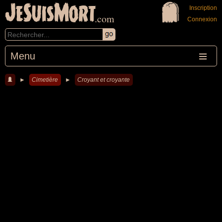
JeSuisMort
Inscription
.com
Connexion
Menu
►
Cimetière
►
Croyant et croyante