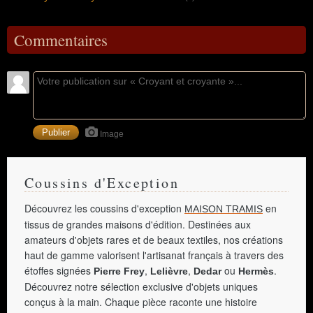
Commentaires
Image
Coussins d'Exception
Découvrez les coussins d'exception
en
MAISON TRAMIS
tissus de grandes maisons d'édition. Destinées aux
amateurs d'objets rares et de beaux textiles, nos créations
haut de gamme valorisent l'artisanat français à travers des
étoffes signées
,
,
ou
.
Pierre Frey
Lelièvre
Dedar
Hermès
Découvrez notre sélection exclusive d'objets uniques
conçus à la main. Chaque pièce raconte une histoire