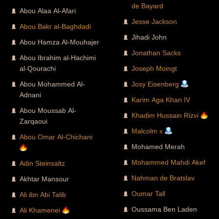
de Bayard
Abou Alaa Al-Afari
Jesse Jackson
Abou Bakr al-Baghdadi
Jihadi John
Abou Hamza Al-Mouhajer
Jonathan Sacks
Abou Ibrahim al-Hachimi
al-Qourachi
Joseph Moingt
Abou Mohammed Al-
Josy Eisenberg
Adnani
Karim Aga Khan IV
Abou Moussab Al-
Khadim Hussain Rizvi
Zarqaoui
Malcolm x
Abou Omar Al-Chichani
Mohamed Merah
Mohammed Mahdi Akef
Adin Steinsaltz
Nahman de Bratslav
Akhtar Mansour
Oumar Tall
Ali ibn Abi Talib
Oussama Ben Laden
Ali Khamenei