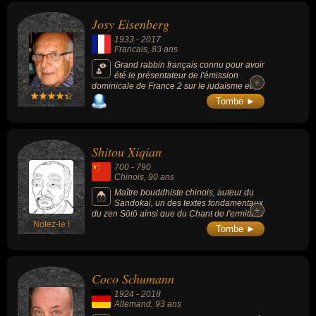
Josy Eisenberg
1933
-
2017
Francais
, 83 ans
Grand rabbin français connu pour avoir
été le présentateur de l'émission
+
+
dominicale de France 2 sur le judaïsme et
pour avoir été conseiller technique sur le
Tombe ►
tournage des « Aventures de Rabbi Jacob »
(1973, comédie/religieux, de Gérard Oury,
avec Louis de Funès).
Shitou Xiqian
700
-
790
Chinois
, 90 ans
Maître bouddhiste chinois, auteur du
Sandokai, un des textes fondamentaux
+
+
du zen Sōtō ainsi que du Chant de l'ermitage
Notez-le !
d'herbes. On dit que toutes les branches
Tombe ►
existantes du Zen à travers le monde
descendent soit de Shitou Xiqian, soit de son
contemporain Mazu Daoyi.
Coco Schumann
1924
-
2018
Allemand
, 93 ans