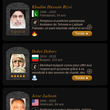
serviteurs du diable » et probablement les
Khadim Hussain Rizvi
créateurs de la Covid-19.
1966
-
2020
Pakistanais
, 54 ans
Religieux et politicien pakistanais,
fondateur du Tehreek-e-Labbaik
+
+
Pakistan, un parti islamiste radical et accusé
de violences, qu'il dirige de 2015 à 2020.
Tombe ►
Dobri Dobrev
1914
-
2018
Bulgare
, 103 ans
Mendiant bulgare connu pour offrir tout
l'argent qu'il accumule grâce à sa
+
+
mendicité à des oeuvres de charité, des
orphelinats, des églises et des monastères.
Tombe ►
Jesse Jackson
1941
-
2026
Américain
, 84 ans
Politicien et pasteur étasunien, militant