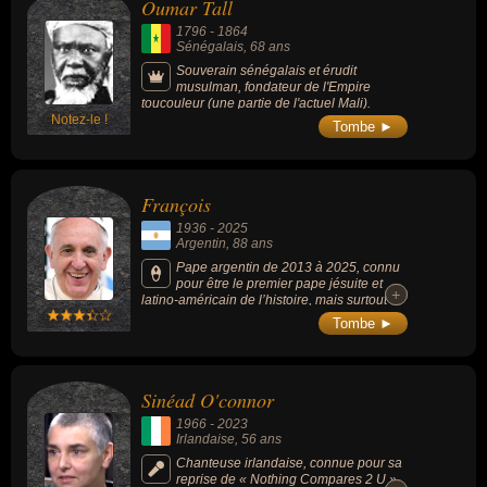
Oumar Tall
1796
-
1864
Sénégalais
, 68 ans
Souverain sénégalais et érudit
musulman, fondateur de l'Empire
toucouleur (une partie de l'actuel Mali).
Notez-le !
Tombe ►
François
1936
-
2025
Argentin
, 88 ans
Pape argentin de 2013 à 2025, connu
pour être le premier pape jésuite et
+
+
latino-américain de l’histoire, mais surtout
pour son style humble, son langage direct,
Tombe ►
ses positions audacieuses en faveur des
pauvres, des migrants, de l’écologie et du
dialogue interreligieux, tout en cherchant à
réformer une Église catholique secouée par
Sinéad O'connor
des crises internes et à la rendre plus
proche, plus synodale et plus
1966
-
2023
miséricordieuse.
Irlandaise
, 56 ans
Chanteuse irlandaise, connue pour sa
reprise de « Nothing Compares 2 U »