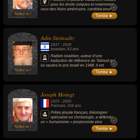
pour les droits civiques et notamment
+
+
ceux des Noirs américains, candidat pour la
Notez-le !
nomination aux élections présidentielles de
Tombe ►
son pays, dans le Parti démocrate, en 1984,
en 1988 et en 2004. Il a travaillé aux côtés
de Martin Luther King Jr. au sein de la SCLC
et est célèbre pour avoir fondé l'organisation
Adin Steinsaltz
Rainbow PUSH, qui milite pour la justice
sociale, l'égalité économique et le droit de
1937
-
2020
vote des minorités.
Israelien
, 83 ans
Rabbin israélien, auteur d’une
traduction de référence du Talmud qui
+
+
lui vaudra le prix Israël en 1988, il est
Notez-le !
considéré comme l’un des maîtres du
Tombe ►
judaïsme contemporain.
Joseph Moingt
1915
-
2020
Francais
, 104 ans
Prêtre jésuite français, théologien
spécialisé en christologie, a défendu
+
+
un « humanisme » progressiste plus
Notez-le !
soucieux de penser la Tradition que de lui
Tombe ►
obéir sans discussion, créant la polémique
au sein de l’Eglise.