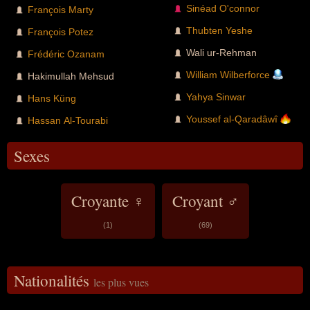
Sinéad O'connor
François Marty
Thubten Yeshe
François Potez
Wali ur-Rehman
Frédéric Ozanam
William Wilberforce
Hakimullah Mehsud
Yahya Sinwar
Hans Küng
Youssef al-Qaradâwî
Hassan Al-Tourabi
Sexes
Croyante ♀
Croyant ♂
(1)
(69)
Nationalités
les plus vues