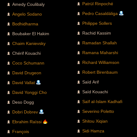
Patrül Rinpoché
Amedy Coulibaly
Pedro Casaldáliga
Angelo Sodano
Philippe Sollers
Bodhidharma
Rachid Kassim
Boubaker El Hakim
Ramadan Shallah
Chaim Kanievsky
Ramana Maharshi
Chérif Kouachi
Richard Williamson
Coco Schumann
Robert Birenbaum
David Drugeon
Saïd Arif
David Vallat
Saïd Kouachi
David Yonggi Cho
Saïf al-Islam Kadhafi
Deso Dogg
Severino Poletto
Dobri Dobrev
Shitou Xiqian
Ebrahim Raïssi
Sidi Hamza
François