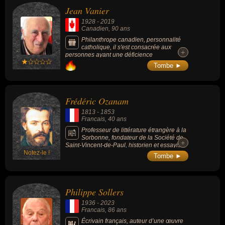
Jean Vanier
1928
-
2019
Canadien
, 90 ans
Philanthrope canadien, personnalité
catholique, il s'est consacrée aux
+
+
personnes ayant une déficience
intellectuelle : il crée la Communauté de
Tombe ►
l'Arche en 1964, fonde en 1968 l'association
"Foi et Partage" puis "Foi et Lumière". Il est
aussi à l'origine de la création de
l'association Intercordia en 2000.
Frédéric Ozanam
1813
-
1853
Francais
, 40 ans
Professeur de littérature étrangère à la
Sorbonne, fondateur de la Société de
+
+
Saint-Vincent-de-Paul, historien et essayiste
Notez-le !
catholique français, il a été béatifié par le
Tombe ►
pape Jean-Paul II en 1997.
Philippe Sollers
1936
-
2023
Francais
, 86 ans
Écrivain français, auteur d’une œuvre