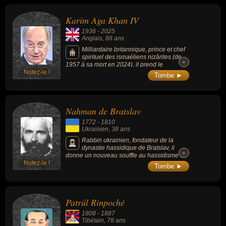
Karim Aga Khan IV
1936
-
2025
Anglais
, 88 ans
Milliardaire britannique, prince et chef
spirituel des ismaéliens nizârites (de
+
+
1957 à sa mort en 2024), il prend le
Notez-le !
commandement spirituel de 10 millions de
Tombe ►
musulmans dispersés dans 25 pays à travers
le monde, en tant que 49e imam de la
communauté ismaélienne nizârite et 49e
descendant du Prophète.
Nahman de Bratslav
1772
-
1810
Ukrainien
, 38 ans
Rabbin ukrainien, fondateur de la
dynastie hassidique de Bratslav, il
+
+
donne un nouveau souffle au hassidisme en
Notez-le !
combinant les enseignements ésotériques
Tombe ►
du judaïsme avec une étude approfondie de
la Torah. Il attire des milliers de disciples de
son vivant et jusqu'à nos jours.
Patrül Rinpoché
1808
-
1887
Tibétain
, 78 ans