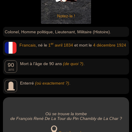
Notez-le !
Colonel, Homme politique, Lieutenant, Militaire (Histoire).
er
Francais
, né le
1
avril
1834
et mort le
4 décembre
1924
Mort à l'âge de 90 ans
(de quoi ?)
.
90
ans
Enterré
(où exactement ?)
.
Où se trouve la tombe
de François René De La Tour du Pin Chambly de La Char ?