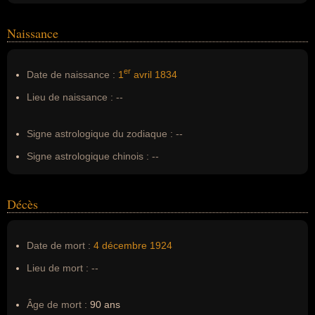
Homonymes :
0
(aucun)
Naissance
Nom de famille :
De La Tour du Pin Chambly de La Charce
er
Date de naissance :
1
avril
1834
Pseudonyme :
--
Lieu de naissance :
--
Surnom :
--
Erreurs d'écriture :
René de la Tour du Pin Chambly
Signe astrologique du zodiaque :
--
Signe astrologique chinois :
--
Décès
Date de mort :
4 décembre
1924
Lieu de mort :
--
Âge de mort :
90 ans