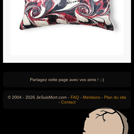
Partagez cette page avec vos amis ! ;-)
© 2004 - 2026 JeSuisMort.com -
FAQ
-
Mentions
-
Plan du site
-
Contact