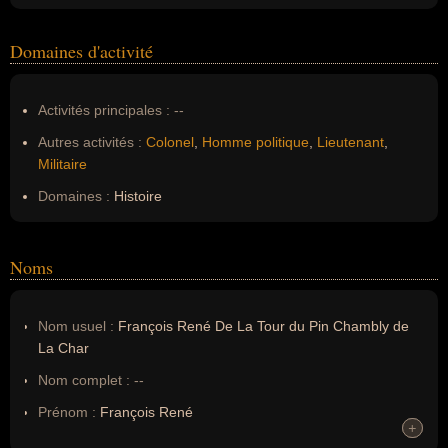
Domaines d'activité
Activités principales :
--
Autres activités :
Colonel
,
Homme politique
,
Lieutenant
,
Militaire
Domaines :
Histoire
Noms
Nom usuel :
François René De La Tour du Pin Chambly de
La Char
Nom complet :
--
Prénom :
François René
+
+
Noms dans d'autres langues :
--