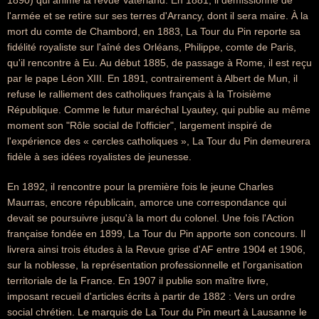
1890) qui anime la revue Vaterland. En 1881, il démissionne de
l'armée et se retire sur ses terres d'Arrancy, dont il sera maire. À la
mort du comte de Chambord, en 1883, La Tour du Pin reporte sa
fidélité royaliste sur l'aîné des Orléans, Philippe, comte de Paris,
qu'il rencontre à Eu. Au début 1885, de passage à Rome, il est reçu
par le pape Léon XIII. En 1891, contrairement à Albert de Mun, il
refuse le ralliement des catholiques français à la Troisième
République. Comme le futur maréchal Lyautey, qui publie au même
moment son "Rôle social de l'officier", largement inspiré de
l'expérience des « cercles catholiques », La Tour du Pin demeurera
fidèle à ses idées royalistes de jeunesse.
En 1892, il rencontre pour la première fois le jeune Charles
Maurras, encore républicain, amorce une correspondance qui
devait se poursuivre jusqu'à la mort du colonel. Une fois l'Action
française fondée en 1899, La Tour du Pin apporte son concours. Il
livrera ainsi trois études à la Revue grise d'AF entre 1904 et 1906,
sur la noblesse, la représentation professionnelle et l'organisation
territoriale de la France. En 1907 il publie son maître livre,
imposant recueil d'articles écrits à partir de 1882 : Vers un ordre
social chrétien. Le marquis de La Tour du Pin meurt à Lausanne le