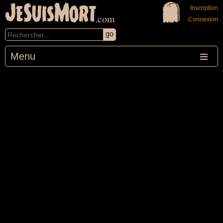
JeSuisMort
Inscription
.com
Connexion
Menu