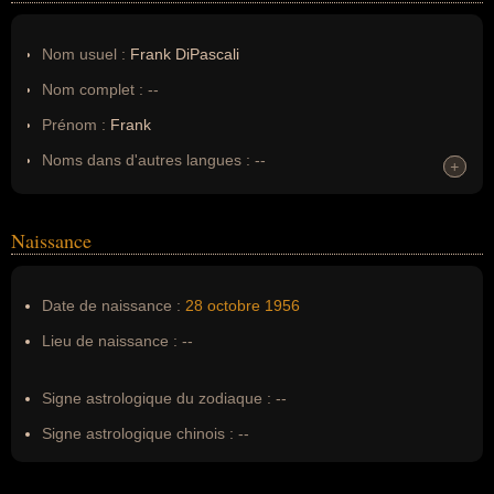
Nom usuel :
Frank DiPascali
Nom complet :
--
Prénom :
Frank
Noms dans d'autres langues :
--
+
+
Homonymes :
0
(aucun)
Naissance
Nom de famille :
DiPascali
Pseudonyme :
--
Date de naissance :
28 octobre
1956
Surnom :
--
Lieu de naissance :
--
Erreurs d'écriture :
Frank DiPascali Jr.
Signe astrologique du zodiaque :
--
Signe astrologique chinois :
--