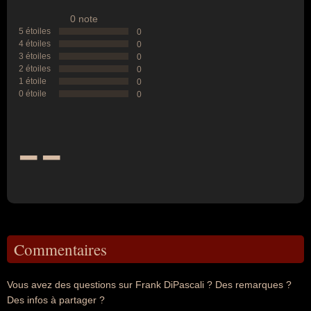
0 note
5 étoiles
0
4 étoiles
0
3 étoiles
0
2 étoiles
0
1 étoile
0
0 étoile
0
--
Commentaires
Vous avez des questions sur Frank DiPascali ? Des remarques ?
Des infos à partager ?