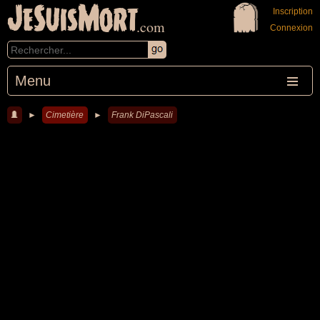
JeSuisMort
Inscription
.com
Connexion
Menu
►
Cimetière
►
Frank DiPascali