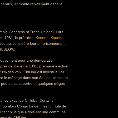
énéraux) et monte rapidement dans la
ambia Congress of Trade Unions). Lors
en 1981, le président
Kenneth Kaunda
ustice qui considère leur emprisonnement
t NUBEGW.
 (Mouvement pour une démocratie
résidentielle de 1991, première élection
1% des voix. Chiluba est investi le 1er
e le ménage dans son équipe, plusieurs
n peu de sa superbe et quelques sièges
.
ance exact de Chiluba. Certains
o alors Congo belge. Il est difficile de
 d'autant plus que Ndola est une commune
ivaux de Chiluba.