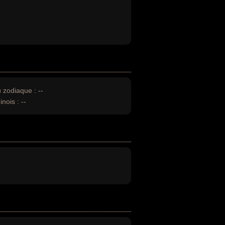
u zodiaque :
--
inois :
--