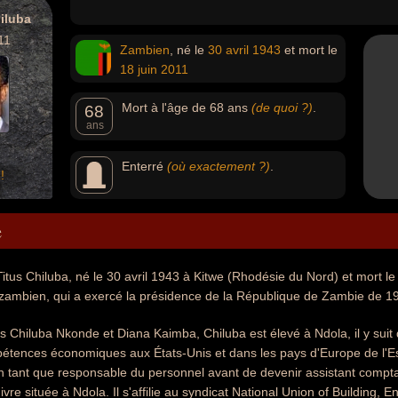
iluba
11
Zambien
, né le
30 avril
1943
et mort le
18 juin
2011
Mort à l'âge de 68 ans
(de quoi ?)
.
68
ans
Enterré
(où exactement ?)
.
!
e
itus Chiluba, né le 30 avril 1943 à Kitwe (Rhodésie du Nord) et mort l
zambien, qui a exercé la présidence de la République de Zambie de 1
us Chiluba Nkonde et Diana Kaimba, Chiluba est élevé à Ndola, il y s
pétences économiques aux États-Unis et dans les pays d'Europe de l'E
n tant que responsable du personnel avant de devenir assistant compt
uivre située à Ndola. Il s'affilie au syndicat National Union of Building