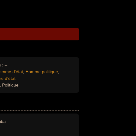
 :
--
omme d'état
,
Homme politique
,
re d'état
 Politique
uba