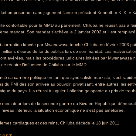
 fait emprisonner sans jugement l'ancien président Kenneth « K. K. »
té confortable pour le MMD au parlement, Chiluba ne réussit pas à faire 
isième mandat. Son mandat s'achève le 2 janvier 2002 et il est rempla
-corruption lancée par Mwanawasa touche Chiluba en février 2003 puis
 millions d'euros de fonds publics lors de son mandat. Les malversati
sont avérées, mais les procédures judiciaires initiées par Mwanawasa 
git de réduire l'influence de Chiluba sur le MMD.
é sa carrière politique en tant que syndicaliste marxiste, s'est rapidem
es du FMI dès son arrivée au pouvoir, privatisant, entre autres, les ent
que du pays. Il a réussi à juguler l'inflation galopante au prix de trou
de médiateur lors de la seconde guerre du Kivu en République démocrat
u niveau intérieur, la situation économique ne s'est pas améliorée.
lèmes cardiaques et des reins, Chiluba décède le 18 juin 2011.
dia.org