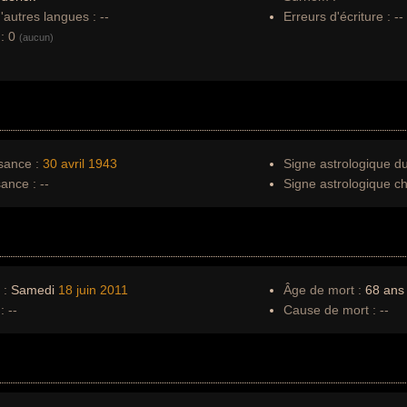
autres langues :
--
Erreurs d'écriture :
--
:
0
(aucun)
sance :
30 avril
1943
Signe astrologique d
sance :
--
Signe astrologique ch
 :
Samedi
18 juin
2011
Âge de mort :
68 ans
:
--
Cause de mort :
--