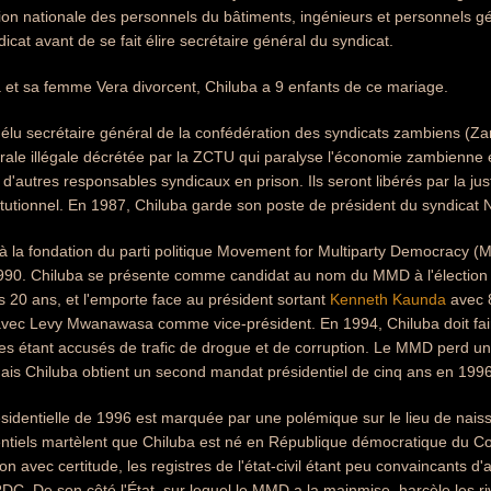
 nationale des personnels du bâtiments, ingénieurs et personnels g
icat avant de se fait élire secrétaire général du syndicat.
 et sa femme Vera divorcent, Chiluba a 9 enfants de ce mariage.
 élu secrétaire général de la confédération des syndicats zambiens (Z
rale illégale décrétée par la ZCTU qui paralyse l'économie zambienne 
 d'autres responsables syndicaux en prison. Ils seront libérés par la j
tutionnel. En 1987, Chiluba garde son poste de président du syndica
e à la fondation du parti politique Movement for Multiparty Democracy
1990. Chiluba se présente comme candidat au nom du MMD à l'élection p
is 20 ans, et l'emporte face au président sortant
Kenneth Kaunda
avec 8
ec Levy Mwanawasa comme vice-président. En 1994, Chiluba doit fair
es étant accusés de trafic de drogue et de corruption. Le MMD perd u
mais Chiluba obtient un second mandat présidentiel de cinq ans en 1996
identielle de 1996 est marquée par une polémique sur le lieu de naiss
ntiels martèlent que Chiluba est né en République démocratique du Cong
ion avec certitude, les registres de l'état-civil étant peu convaincants
 RDC. De son côté l'État, sur lequel le MMD a la mainmise, harcèle les r