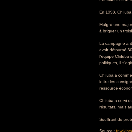
En 1998, Chiluba
Malgré une majori
à briguer un tro
La campagne anti
avoir détourné 30
l'équipe Chiluba 
politiques, il s'a
Chiluba a commenc
lettre les consign
ressource économi
Chiluba a servi 
résultats, mais a
Souffrant de prob
Source :
fr.wikipe