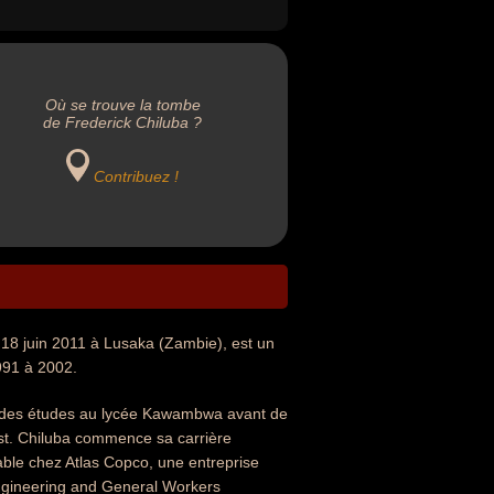
Où se trouve la tombe
de Frederick Chiluba ?
Contribuez !
e 18 juin 2011 à Lusaka (Zambie), est un
991 à 2002.
uit des études au lycée Kawambwa avant de
st. Chiluba commence sa carrière
able chez Atlas Copco, une entreprise
, Engineering and General Workers