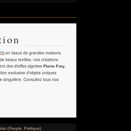
tion
en tissus de grandes maisons
IS
de beaux textiles, nos créations
vers des étoffes signées
,
Pierre Frey
tion exclusive d'objets uniques
e singulière. Consultez tous nos
at (People, Politique).