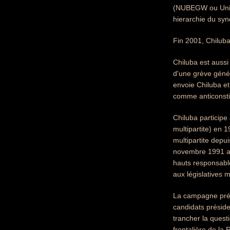
(NUBEGW ou Union
hierarchie du synd
Fin 2001, Chiluba
Chiluba est aussi
d'une grève géné
envoie Chiluba et
comme anticonsti
Chiluba particip
multipartite) en 
multipartite depu
novembre 1991 av
hauts responsabl
aux législatives 
La campagne prés
candidats préside
trancher la quest
frontalière de la