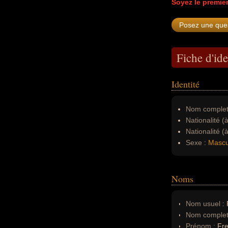
Soyez le premie
Fiche d'ide
Identité
Nom complet
Nationalité (
Nationalité (
Sexe :
Mascu
Noms
Nom usuel :
F
Nom complet
Prénom :
Fre