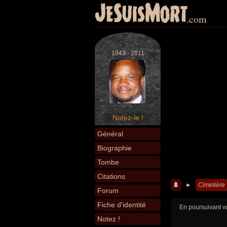
JeSuisMort
.com
1943 - 2011
Notez-le !
Général
Biographie
Tombe
Citations
►
Cimetière
Forum
Fiche d'identité
En poursuivant vo
Notez !