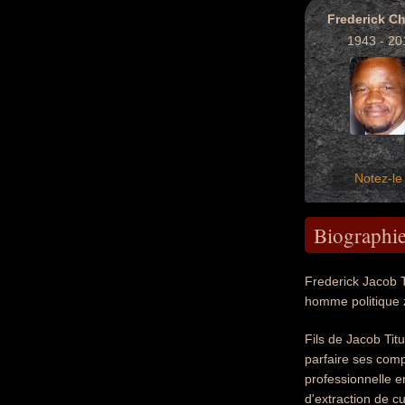
Frederick Ch
1943 - 20
Notez-le 
Biographi
Frederick Jacob T
homme politique 
Fils de Jacob Tit
parfaire ses com
professionnelle e
d'extraction de c