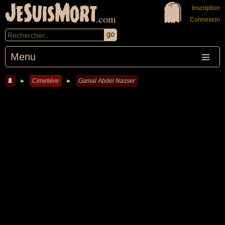
JeSuisMort
Inscription
.com
Connexion
Menu
►
Cimetière
►
Gamal Abdel Nasser