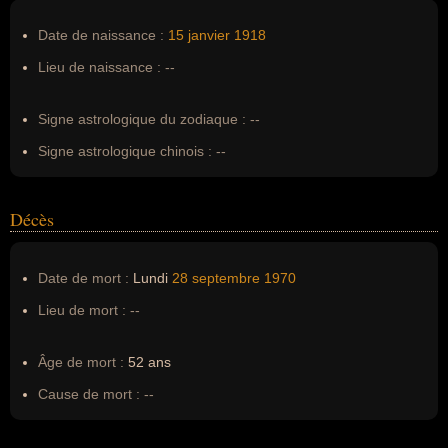
Pseudonyme :
--
Date de naissance :
15 janvier
1918
Surnom :
--
Lieu de naissance :
--
Erreurs d'écriture :
Gamal Abdel Nasser Hussein
Signe astrologique du zodiaque :
--
Signe astrologique chinois :
--
Décès
Date de mort :
Lundi
28 septembre
1970
Lieu de mort :
--
Âge de mort :
52 ans
Cause de mort :
--