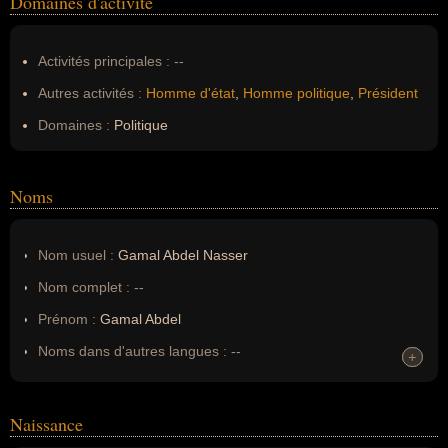
Domaines d'activité
Activités principales :
--
Autres activités :
Homme d'état
,
Homme politique
,
Président
Domaines :
Politique
Noms
Nom usuel :
Gamal Abdel Nasser
Nom complet :
--
Prénom :
Gamal Abdel
Noms dans d'autres langues :
--
+
+
Homonymes :
0
(aucun)
Naissance
Nom de famille :
Nasser