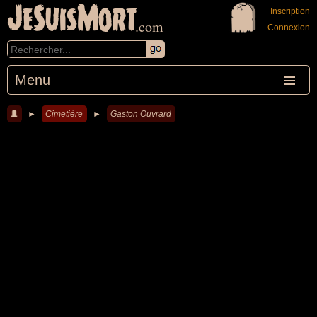
JeSuisMort
Inscription
.com
Connexion
Menu
►
Cimetière
►
Gaston Ouvrard