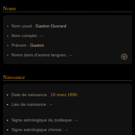
Noms
Nom usuel :
Gaston Ouvrard
Nom complet :
--
Prénom :
Gaston
Noms dans d'autres langues :
--
+
+
Homonymes :
0
(aucun)
Naissance
Nom de famille :
Ouvrard
Pseudonyme :
--
Date de naissance :
10 mars
1890
Surnom :
--
Lieu de naissance :
--
Erreurs d'écriture :
ouvrad
Signe astrologique du zodiaque :
--
Signe astrologique chinois :
--