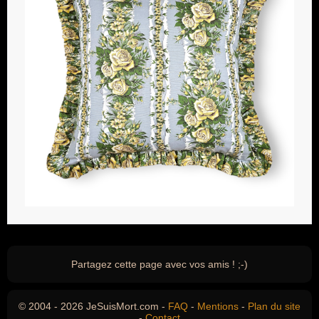
Partagez cette page avec vos amis ! ;-)
© 2004 - 2026 JeSuisMort.com -
FAQ
-
Mentions
-
Plan du site
-
Contact