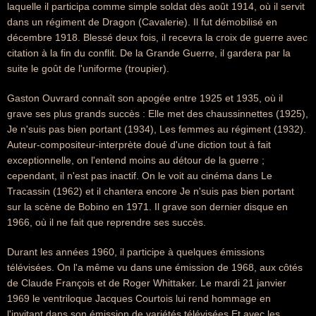
laquelle il participa comme simple soldat dès août 1914, où il servit
dans un régiment de Dragon (Cavalerie). Il fut démobilisé en
décembre 1918. Blessé deux fois, il recevra la croix de guerre avec
citation à la fin du conflit. De la Grande Guerre, il gardera par la
suite le goût de l'uniforme (troupier).
Gaston Ouvrard connaît son apogée entre 1925 et 1935, où il
grave ses plus grands succès : Elle met des chaussinnettes (1925),
Je n'suis pas bien portant (1934), Les femmes au régiment (1932).
Auteur-compositeur-interprète doué d'une diction tout à fait
exceptionnelle, on l'entend moins au détour de la guerre ;
cependant, il n'est pas inactif. On le voit au cinéma dans Le
Tracassin (1962) et il chantera encore Je n'suis pas bien portant
sur la scène de Bobino en 1971. Il grave son dernier disque en
1966, où il ne fait que reprendre ses succès.
Durant les années 1960, il participe à quelques émissions
télévisées. On l'a même vu dans une émission de 1968, aux côtés
de Claude François et de Roger Whittaker. Le mardi 21 janvier
1969 le ventriloque Jacques Courtois lui rend hommage en
l'invitant dans son émission de variétés télévisées Et avec les