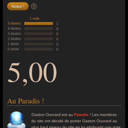
?
1 note
5 étoiles
1
4 étoiles
0
3 étoiles
0
2 étoiles
0
1 étoile
0
0 étoile
0
5,00
Au Paradis !
Gaston Ouvrard est au
Paradis
! Les membres
du site ont décidé de porter Gaston Ouvrard au
plus haut niveau du site en lui attribuant une note