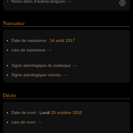
Noms dans d'autres langues :
--
+
+
Homonymes :
0
(aucun)
Naissance
Nom de famille :
Haldas
Pseudonyme :
--
Date de naissance :
14 août
1917
Surnom :
--
Lieu de naissance :
--
Erreurs d'écriture :
--
Signe astrologique du zodiaque :
--
Signe astrologique chinois :
--
Décès
Date de mort :
Lundi
25 octobre
2010
Lieu de mort :
--