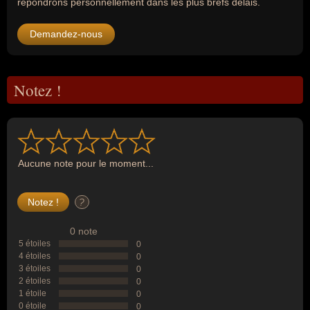
répondrons personnellement dans les plus brefs délais.
Demandez-nous
Notez !
Aucune note pour le moment...
?
0 note
5 étoiles
0
4 étoiles
0
3 étoiles
0
2 étoiles
0
1 étoile
0
0 étoile
0