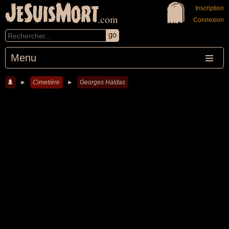
JeSuisMort
Inscription
.com
Connexion
Menu
►
Cimetière
►
Georges Haldas