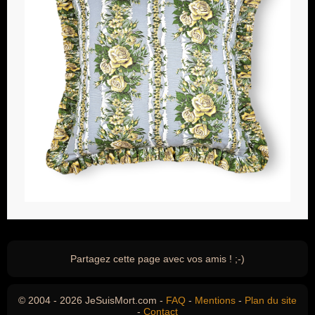
Partagez cette page avec vos amis ! ;-)
© 2004 - 2026 JeSuisMort.com -
FAQ
-
Mentions
-
Plan du site
-
Contact