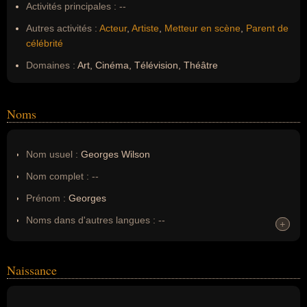
Activités principales :
--
Autres activités :
Acteur
,
Artiste
,
Metteur en scène
,
Parent de
célébrité
Domaines :
Art, Cinéma, Télévision, Théâtre
Noms
Nom usuel :
Georges Wilson
Nom complet :
--
Prénom :
Georges
Noms dans d'autres langues :
--
+
+
Homonymes :
0
(aucun)
Naissance
Nom de famille :
Wilson
Pseudonyme :
--