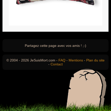
Partagez cette page avec vos amis ! ;-)
© 2004 - 2026 JeSuisMort.com -
FAQ
-
Mentions
-
Plan du site
-
Contact