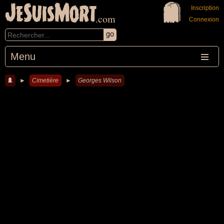
JeSuisMort
Inscription
.com
Connexion
Menu
►
Cimetière
►
Georges Wilson