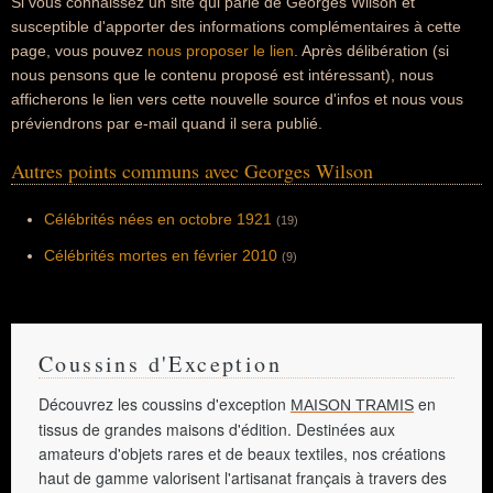
Si vous connaissez un site qui parle de Georges Wilson et
susceptible d'apporter des informations complémentaires à cette
page, vous pouvez
nous proposer le lien
. Après délibération (si
nous pensons que le contenu proposé est intéressant), nous
afficherons le lien vers cette nouvelle source d'infos et nous vous
préviendrons par e-mail quand il sera publié.
Autres points communs avec Georges Wilson
Célébrités nées en octobre 1921
(19)
Célébrités mortes en février 2010
(9)
Coussins d'Exception
Découvrez les coussins d'exception
en
MAISON TRAMIS
tissus de grandes maisons d'édition. Destinées aux
amateurs d'objets rares et de beaux textiles, nos créations
haut de gamme valorisent l'artisanat français à travers des