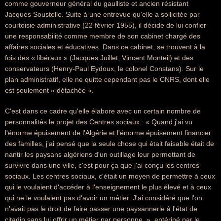
comme gouverneur général du gaulliste et ancien résistant
Jacques Soustelle. Suite à une entrevue qu'elle a sollicitée par
courtoisie administrative (22 février 1955), il décide de lui confier
une responsabilité comme membre de son cabinet chargé des
affaires sociales et éducatives. Dans ce cabinet, se trouvent à la
fois des « libéraux » (Jacques Juillet, Vincent Monteil) et des
conservateurs (Henry-Paul Eydoux, le colonel Constans). Sur le
plan administratif, elle ne quitte cependant pas le CNRS, dont elle
est seulement « détachée ».
C'est dans ce cadre qu'elle élabore avec un certain nombre de
personnalités le projet des Centres sociaux : « Quand j'ai vu
l'énorme épuisement de l'Algérie et l'énorme épuisement financier
des familles, j'ai pensé que la seule chose qui était faisable était de
nantir les paysans algériens d'un outillage leur permettant de
survivre dans une ville, c'est pour ça que j'ai conçu les centres
sociaux. Les centres sociaux, c'était un moyen de permettre à ceux
qui le voulaient d'accéder à l'enseignement le plus élevé et à ceux
qui ne le voulaient pas d'avoir un métier. J'ai considéré que l'on
n'avait pas le droit de faire passer une paysannerie à l'état de
citadin sans lui offrir un métier par personne. », entériné par le