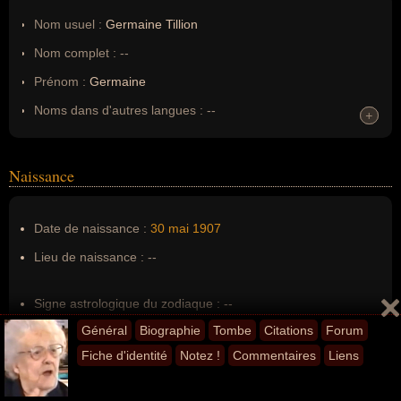
Nom usuel :
Germaine Tillion
Nom complet :
--
Prénom :
Germaine
Noms dans d'autres langues :
--
+
+
Homonymes :
0
(aucun)
Naissance
Nom de famille :
Tillion
Pseudonyme :
--
Date de naissance :
30 mai
1907
Surnom :
--
Lieu de naissance :
--
Erreurs d'écriture :
--
Signe astrologique du zodiaque :
--
Général
Biographie
Tombe
Citations
Forum
Signe astrologique chinois :
--
Fiche d'identité
Notez !
Commentaires
Liens
Décès