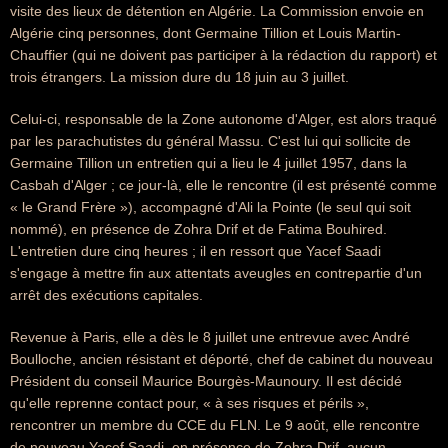
visite des lieux de détention en Algérie. La Commission envoie en
Algérie cinq personnes, dont Germaine Tillion et Louis Martin-
Chauffier (qui ne doivent pas participer à la rédaction du rapport) et
trois étrangers. La mission dure du 18 juin au 3 juillet.
Celui-ci, responsable de la Zone autonome d'Alger, est alors traqué
par les parachutistes du général Massu. C'est lui qui sollicite de
Germaine Tillion un entretien qui a lieu le 4 juillet 1957, dans la
Casbah d'Alger ; ce jour-là, elle le rencontre (il est présenté comme
« le Grand Frère »), accompagné d'Ali la Pointe (le seul qui soit
nommé), en présence de Zohra Drif et de Fatima Bouhired.
L'entretien dure cinq heures ; il en ressort que Yacef Saadi
s'engage à mettre fin aux attentats aveugles en contrepartie d'un
arrêt des exécutions capitales.
Revenue à Paris, elle a dès le 8 juillet une entrevue avec André
Boulloche, ancien résistant et déporté, chef de cabinet du nouveau
Président du conseil Maurice Bourgès-Maunoury. Il est décidé
qu'elle reprenne contact pour, « à ses risques et périls »,
rencontrer un membre du CCE du FLN. Le 9 août, elle rencontre
de nouveau Yacef Saadi, en présence de Zohra Drif, aucun