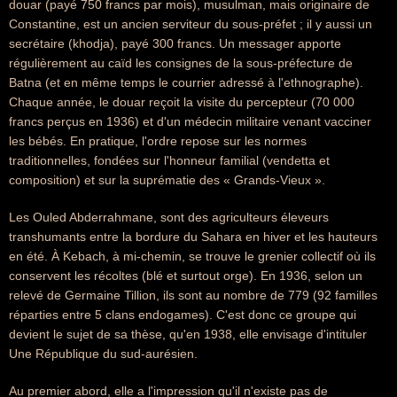
douar (payé 750 francs par mois), musulman, mais originaire de
Constantine, est un ancien serviteur du sous-préfet ; il y aussi un
secrétaire (khodja), payé 300 francs. Un messager apporte
régulièrement au caïd les consignes de la sous-préfecture de
Batna (et en même temps le courrier adressé à l'ethnographe).
Chaque année, le douar reçoit la visite du percepteur (70 000
francs perçus en 1936) et d'un médecin militaire venant vacciner
les bébés. En pratique, l'ordre repose sur les normes
traditionnelles, fondées sur l'honneur familial (vendetta et
composition) et sur la suprématie des « Grands-Vieux ».
Les Ouled Abderrahmane, sont des agriculteurs éleveurs
transhumants entre la bordure du Sahara en hiver et les hauteurs
en été. À Kebach, à mi-chemin, se trouve le grenier collectif où ils
conservent les récoltes (blé et surtout orge). En 1936, selon un
relevé de Germaine Tillion, ils sont au nombre de 779 (92 familles
réparties entre 5 clans endogames). C'est donc ce groupe qui
devient le sujet de sa thèse, qu'en 1938, elle envisage d'intituler
Une République du sud-aurésien.
Au premier abord, elle a l'impression qu'il n'existe pas de