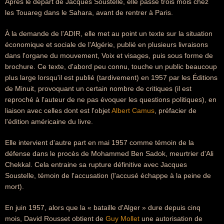
Après le départ de Jacques Soustelle, elle passe trois mois chez
les Touareg dans le Sahara, avant de rentrer à Paris.
À la demande de l'ADIR, elle met au point un texte sur la situation
économique et sociale de l'Algérie, publié en plusieurs livraisons
dans l'organe du mouvement, Voix et visages, puis sous forme de
brochure. Ce texte, d'abord peu connu, touche un public beaucoup
plus large lorsqu'il est publié (tardivement) en 1957 par les Éditions
de Minuit, provoquant un certain nombre de critiques (il est
reproché à l'auteur de ne pas évoquer les questions politiques), en
liaison avec celles dont est l'objet
Albert Camus
, préfacier de
l'édition américaine du livre.
Elle intervient d'autre part en mai 1957 comme témoin de la
défense dans le procès de Mohammed Ben Sadok, meurtrier d'Ali
Chekkal. Cela entraine sa rupture définitive avec Jacques
Soustelle, témoin de l'accusation (l'accusé échappe à la peine de
mort).
En juin 1957, alors que la « bataille d'Alger » dure depuis cinq
mois, David Rousset obtient de
Guy Mollet
une autorisation de