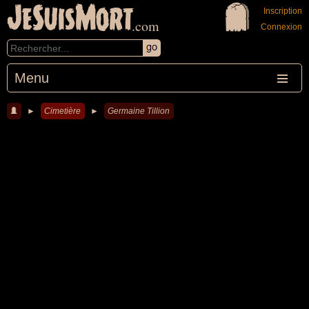
JeSuisMort
Inscription
.com
Connexion
Menu
►
Cimetière
►
Germaine Tillion