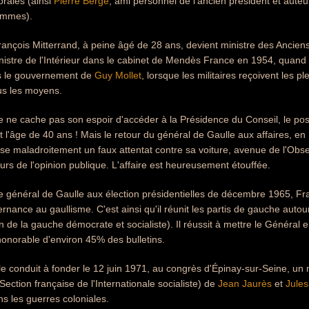
rales (ainsi
Pierre Bergé
, ami personnel de l'ancien président et auteur
ommes).
François Mitterrand, à peine âgé de 28 ans, devient ministre des Ancien
nistre de l'Intérieur dans le cabinet de Mendès France en 1954, quand dé
us le gouvernement de
Guy Mollet
, lorsque les militaires reçoivent les p
us les moyens.
tre ne cache pas son espoir d'accéder à la Présidence du Conseil, le pos
 l'âge de 40 ans ! Mais le retour du général de Gaulle aux affaires, en 
ise maladroitement un faux attentat contre sa voiture, avenue de l'Obser
urs de l'opinion publique. L'affaire est heureusement étouffée.
e général de Gaulle aux élection présidentielles de décembre 1965, F
ernance au gaullisme. C'est ainsi qu'il réunit les partis de gauche autou
de la gauche démocrate et socialiste). Il réussit à mettre le Général 
honorable d'environ 45% des bulletins.
 le conduit à fonder le 12 juin 1971, au congrès d'Épinay-sur-Seine, un n
Section française de l'Internationale socialiste) de
Jean Jaurès
et
Jule
s les guerres coloniales.