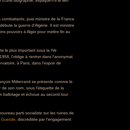
 d'une biographie, explique-t-il le lien
s combattants, puis ministre de la France
bute la guerre d'Algérie. Il est ministre
leins pouvoirs à Alger pour mettre fin au
te le plus important sous la IVe
1958, l'oblige à rentrer dans l'anonymat.
vatoire, à Paris, dans l'espoir de
rançois Mitterrand se présente comme le
r de son nom, sous l'étiquette de la
en ballotage et échoue au second tour
ouveau parti socialiste sur les ruines de
s Guesde
, discréditée par l'engagement