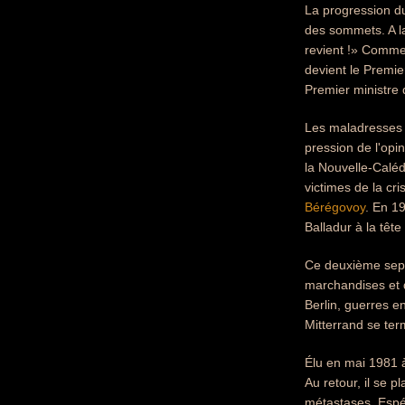
La progression du
des sommets. A la 
revient !» Comme
devient le Premie
Premier ministre
Les maladresses
pression de l'opi
la Nouvelle-Caléd
victimes de la cr
Bérégovoy
. En 19
Balladur à la têt
Ce deuxième sept
marchandises et d
Berlin, guerres e
Mitterrand se ter
Élu en mai 1981 
Au retour, il se 
métastases. Espé