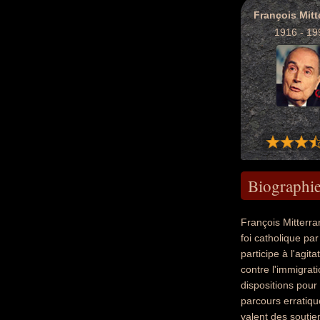
François Mitt
1916 - 19
Biographi
François Mitterran
foi catholique pa
participe à l'agi
contre l'immigrati
dispositions pour
parcours erratiqu
valent des soutien