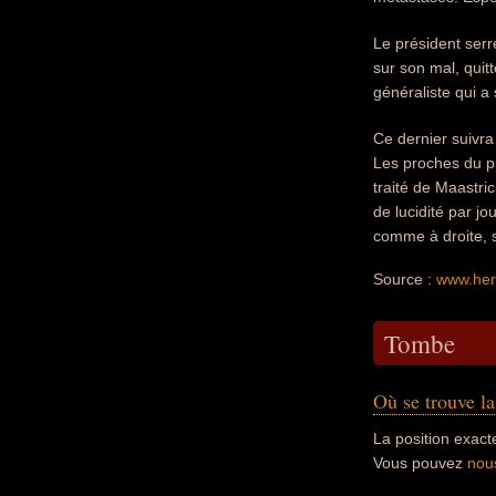
Le président serre
sur son mal, quitt
généraliste qui a 
Ce dernier suivra
Les proches du pr
traité de Maastri
de lucidité par j
comme à droite, s
Source :
www.her
Tombe
Où se trouve l
La position exact
Vous pouvez
nou