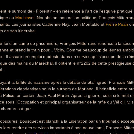
ent le surnom de «Florentin» en référence à l'art de l'esquive prati
fique ou
Machiavel
. Nonobstant son action politique, François Mitte
nants. Les journalistes Catherine Nay, Jean Montaldo et
Pierre Péan
ont
es de son itinéraire.
enfui d'un camp de prisonniers, François Mitterrand renonce à la sécurité
nne et prend le train pour... Vichy. Comme beaucoup de jeunes ambitie
n. Il assure un emploi modeste dans un service qui s'occupe de la réin
cisque des mains du Maréchal. Il obtient le n°2202 de cette prestigieuse
l.
yant la faillite du nazisme après la défaite de Stalingrad, François Mit
rations clandestines sous le surnom de Morland. Il bénéficie entre aut
a Police, un certain Jean-Paul Martin. Après la guerre, celui-ci le met e
ce sous l'Occupation et principal organisateur de la rafle du Vél d'Hiv, 
 chambres à gaz.
obscures, Bousquet est blanchi à la Libération par un tribunal d'except
 dès lors rendre des services importants à son nouvel ami, François Mitt