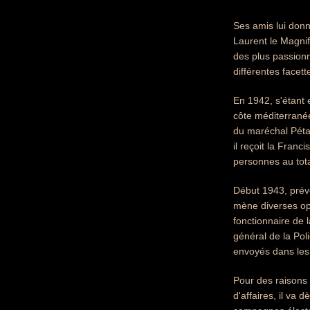
Ses amis lui donn
Laurent le Magni
des plus passion
différentes facett
En 1942, s'étant 
côte méditerranée
du maréchal Pétai
il reçoit la Fran
personnes au tota
Début 1943, prévo
mène diverses opé
fonctionnaire de l
général de la Poli
envoyés dans les
Pour des raisons 
d'affaires, il va