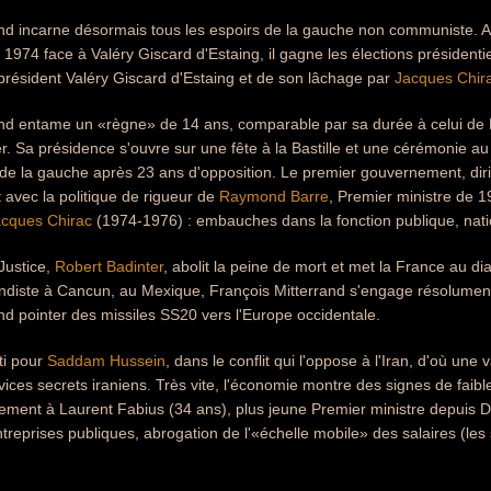
and incarne désormais tous les espoirs de la gauche non communiste. A
 1974 face à Valéry Giscard d'Estaing, il gagne les élections présidentie
 président Valéry Giscard d'Estaing et de son lâchage par
Jacques Chir
and entame un «règne» de 14 ans, comparable par sa durée à celui de H
r. Sa présidence s'ouvre sur une fête à la Bastille et une cérémonie au
 de la gauche après 23 ans d'opposition. Le premier gouvernement, dir
avec la politique de rigueur de
Raymond Barre
, Premier ministre de 1
cques Chirac
(1974-1976) : embauches dans la fonction publique, natio
 Justice,
Robert Badinter
, abolit la peine de mort et met la France au di
ondiste à Cancun, au Mexique, François Mitterrand s'engage résolumen
nd pointer des missiles SS20 vers l'Europe occidentale.
ti pour
Saddam Hussein
, dans le conflit qui l'oppose à l'Iran, d'où un
vices secrets iraniens. Très vite, l'économie montre des signes de faib
nement à Laurent Fabius (34 ans), plus jeune Premier ministre depuis 
entreprises publiques, abrogation de l'«échelle mobile» des salaires (les