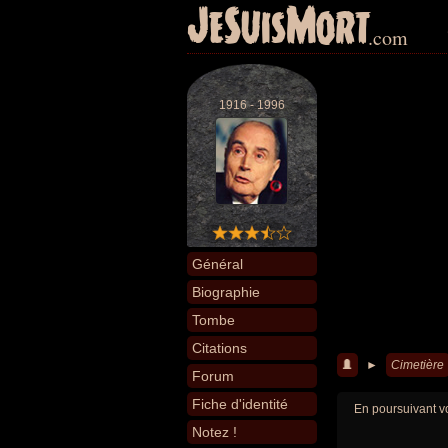
JeSuisMort
.com
1916 - 1996
Général
Biographie
Tombe
Citations
►
Cimetière
Forum
Fiche d'identité
En poursuivant vo
Notez !