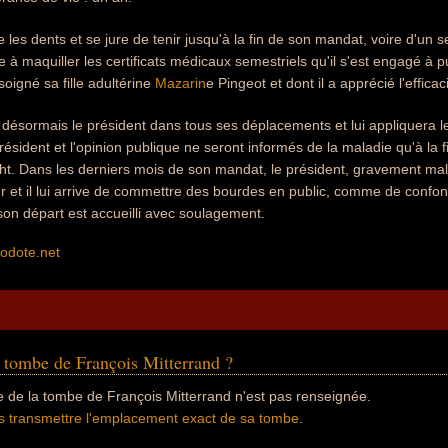
 les dents et se jure de tenir jusqu'à la fin de son mandat, voire d'un se
e à maquiller les certificats médicaux semestriels qu'il s'est engagé à pub
soigné sa fille adultérine
Mazarin
e Pingeot et dont il a apprécié l'efficac
 désormais le président dans tous ses déplacements et lui appliquera le
ésident et l'opinion publique ne seront informés de la maladie qu'à la 
cht. Dans les derniers mois de son mandat, le président, gravement ma
our et il lui arrive de commettre des bourdes en public, comme de conf
on départ est accueilli avec soulagement.
odote.net
a tombe de François Mitterrand ?
e de la tombe de François Mitterrand n'est pas renseignée.
s transmettre l'emplacement exact de sa tombe
.