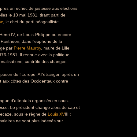
près un échec de justesse aux élections
lles le 10 mai 1981, tirant parti de
ac
, le chef du parti néogaulliste.
enri IV, de Louis-Philippe ou encore
 Panthéon, dans l'euphorie de la
igé par
Pierre Mauroy
, maire de Lille,
976-1981. Il renoue avec la politique
nalisations, contrôle des changes...
apason de l'Europe. A l'étranger, après un
t aux côtés des Occidentaux contre
e vague d'attentats organisés en sous-
lesse. Le président change alors de cap et
Decaze, sous le règne de
Louis XV
III :
 salaires ne sont plus indexés sur