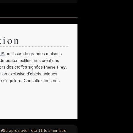
tion
en tissus de grandes maisons
IS
de beaux textiles, nos créations
vers des étoffes signées
,
Pierre Frey
tion exclusive d'objets uniques
e singulière. Consultez tous nos
995 après avoir été 11 fois ministre