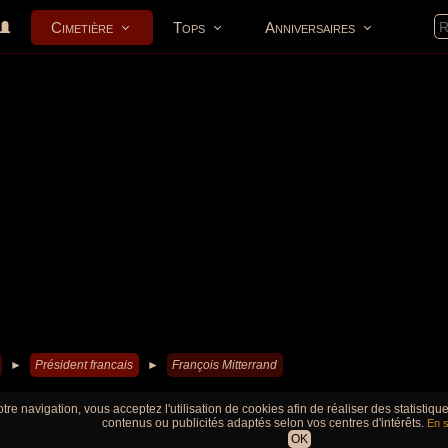
Cimetière
Tops
Anniversaires
►
Président francais
►
François Mitterrand
tre navigation, vous acceptez l'utilisation de cookies afin de réaliser des statistiq
contenus ou publicités adaptés selon vos centres d'intérêts.
En s
OK