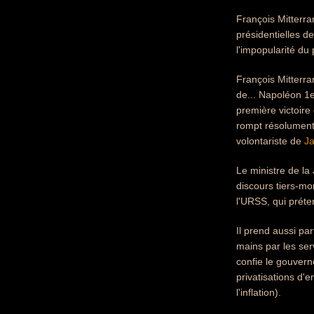
François Mitterr
présidentielles de
l'impopularité du
François Mitterr
de... Napoléon 1e
première victoire
rompt résolument 
volontariste de
Ja
Le ministre de la
discours tiers-m
l'URSS, qui préte
Il prend aussi par
mains par les ser
confie le gouver
privatisations d'
l'inflation).