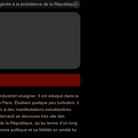
ngévité à la présidence de la République
+
remier socialiste à occuper la présidence
lition de la peine de mort, décide le «
e franc, nomme Jacques Chirac à la tête
engage militairement la France dans la
fonction de Premier ministre et adopte
dustriel vinaigrier. Il est éduqué dans la
 Paris. Étudiant quelque peu turbulent, il
on à des manifestations estudiantines
itterrand se découvre très vite des
 de la République, qu'au terme d'un long
e politique et sa fidélité en amitié lui