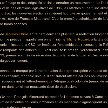
 chômage et des inégalités sociales entraîne un retournement de l'opin
veille des élections législatives de 1986, les affiches du parti socialist
 prévu, les nouvelles élections ramènent la droite au gouvernement et
r ministre de François Mitterrand. C'est la première cohabitation de la
 de bords opposés.
 de
Jacques Chirac
entraînent deux ans plus tard la réélection triomph
nion, le président appelle son ennemi intime,
Michel Rocard
, à la tête 
onie. Il instaure la CSG, un impôt sur l'ensemble des revenus, et le RM
ise rampante des années 80. C'est ensuite le bref gouvernement d'Édit
93, première année de récession depuis la fin de la guerre, c'est le ret
e du gouvernement.
ennat est marqué par la réorientation du projet européen vers des ob
es capitaux, monnaie unique. Il est surtout affecté par des boulevers
n Yougoslavie) et l'effondrement de l'Afrique post-coloniale (génocide
mine dans un climat maussade tissé de désillusions.
à 64 ans, François Mitterrand se rend dès l'automne suivant à Cancun
plaint de violentes douleurs lombaires et les médecins diagnostiquent un
rance de vie : un an.