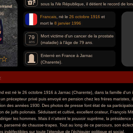
sous la IVe République, il détient le record de lo
errand
française en effectuant 2 septennats complets. Il est le p
96
Francais
, né le
26 octobre
1916
et
de la République sous la Ve République. Il fait voter l'abo
mort le
8 janvier
1996
tournant de la rigueur » devant la menace qui pèse sur l
du gouvernement (inaugurant la première cohabitation), 
Mort victime d'un cancer de la prostate
guerre du Golfe, nomine une femme (Édith Cresson) à la 
79
ans
(maladie) à l'âge de 79 ans.
le traité de Maastricht.
Enterré en France à Jarnac
(Charente).
e
d est né le 26 octobre 1916 à Jarnac (Charente), dans la famille d'un in
r un précepteur privé puis envoyé en pension chez les frères maristes, à
tation des années 1930. Des photos de presse font état de sa participati
on de juifs polonais. Séduisant et cultivé, excellent orateur, François M
 diriger les hommes. Mais il n'atteint le pouvoir suprême, la présidence
e, parsemé de chausse-trapes. Tout au long de ce parcours, son éclectism
s indéfectibles sur toute l'étendue de l'échiquier politique et social.