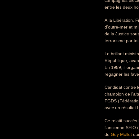
campagnes électo
entre les deux h
À la Libération, 
d'outre-mer et mi
de la Justice so
terrorisme par to
Le brillant minis
République, avant
En 1959, il organ
regagner les fave
Candidat contre l
champion de l'alt
FGDS (Fédération 
avec un résultat 
Ce relatif succès
l'ancienne SFIO (
de
Guy Mollet
dan