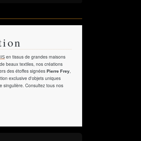
tion
en tissus de grandes maisons
IS
de beaux textiles, nos créations
vers des étoffes signées
,
Pierre Frey
tion exclusive d'objets uniques
e singulière. Consultez tous nos