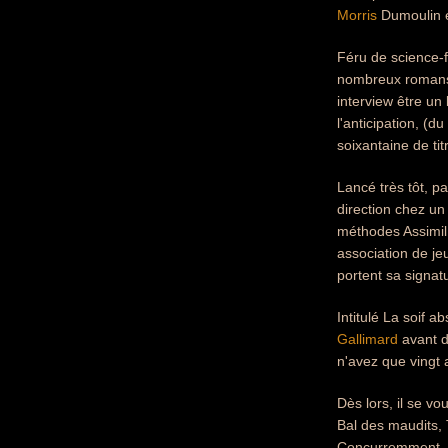
Morris
Dumoulin et
Féru de science-fi
nombreux romans p
interview être un 
l'anticipation, (
soixantaine de tit
Lancé très tôt, pa
direction chez un 
méthodes Assimil.
association de je
portent sa signat
Intitulé La soif 
Gallimard
avant d'
n'avez que vingt 
Dès lors, il se v
Bal des maudits, 
Concurremment, il