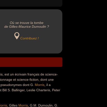
Où se trouve la tombe
de Gilles-Maurice Dumoulin ?
Contribuez !
s, est un écrivain français de science-
spionnage et science-fiction, dont une
de pseudonymes dont G.
Morris
, il a
Bill S. Ballinger, Leslie Charteris, Peter
orris
, Gilles
Morris
, G.M. Dumoulin, G.