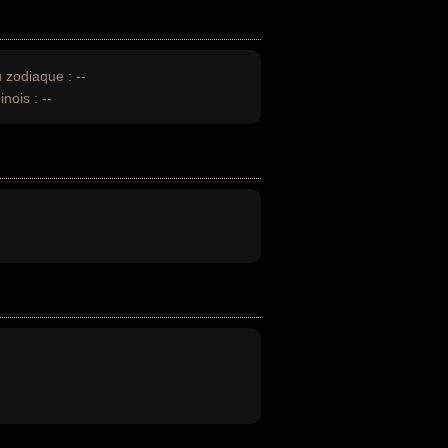
u zodiaque :
--
inois :
--