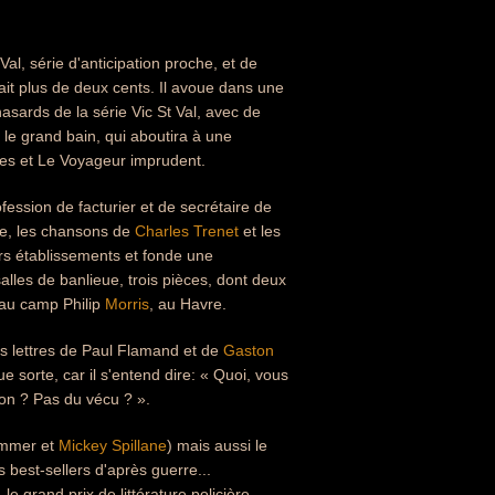
Val, série d'anticipation proche, et de
it plus de deux cents. Il avoue dans une
 hasards de la série Vic St Val, avec de
 le grand bain, qui aboutira à une
s et Le Voyageur imprudent.
ofession de facturier et de secrétaire de
ale, les chansons de
Charles Trenet
et les
ers établissements et fonde une
lles de banlieue, trois pièces, dont deux
e au camp Philip
Morris
, au Havre.
les lettres de Paul Flamand et de
Gaston
 sorte, car il s'entend dire: « Quoi, vous
don ? Pas du vécu ? ».
Hammer et
Mickey Spillane
) mais aussi le
 best-sellers d'après guerre...
e grand prix de littérature policière,