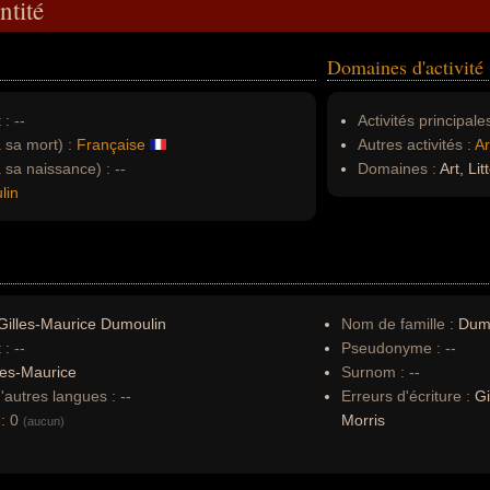
ntité
Domaines d'activité
 :
--
Activités principales
à sa mort) :
Française
Autres activités :
Ar
à sa naissance) :
--
Domaines :
Art, Lit
lin
illes-Maurice Dumoulin
Nom de famille :
Dum
 :
--
Pseudonyme :
--
les-Maurice
Surnom :
--
autres langues :
--
Erreurs d'écriture :
Gi
:
0
Morris
(aucun)