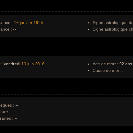
sance :
16 janvier
1924
Signe astrologique d
sance :
--
Signe astrologique ch
 :
Vendredi
10 juin
2016
Âge de mort :
92 ans
:
--
Cause de mort :
--
èques :
--
ture :
--
ailles :
--