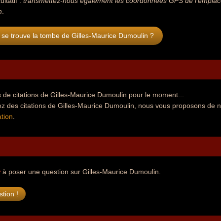
ultatif :
transmettez-nous également les coordonnées GPS de l'emplacem
n
.
se trouve la tombe de Gilles-Maurice Dumoulin ?
 de citations de Gilles-Maurice Dumoulin pour le moment...
ez des citations de Gilles-Maurice Dumoulin, nous vous proposons de n
tion
.
r
à poser une question sur Gilles-Maurice Dumoulin.