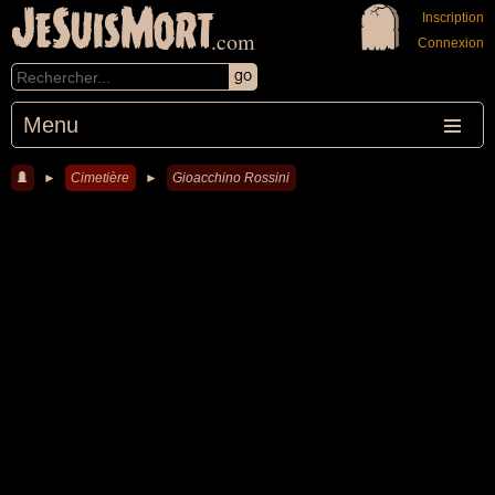
JeSuisMort
Inscription
.com
Connexion
Menu
►
Cimetière
►
Gioacchino Rossini