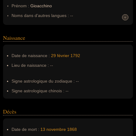
Prénom :
Gioacchino
Noms dans d'autres langues :
--
+
+
Homonymes :
0
(aucun)
Naissance
Nom de famille :
Rossini
Pseudonyme :
--
Date de naissance :
29 février
1792
Surnom :
--
Lieu de naissance :
--
Erreurs d'écriture :
Gioachino Rossini
Signe astrologique du zodiaque :
--
Signe astrologique chinois :
--
Décès
Date de mort :
13 novembre
1868