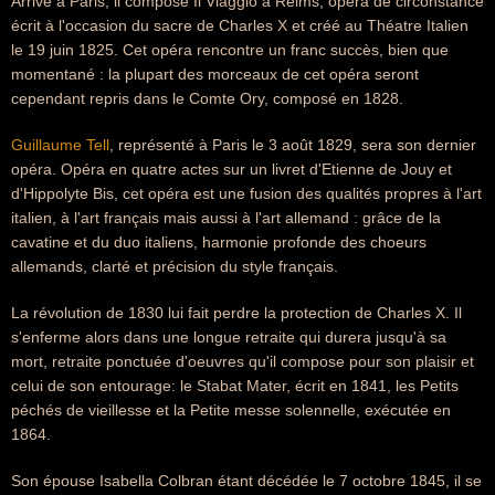
Arrivé à Paris, il compose Il Viaggio a Reims, opéra de circonstance
écrit à l'occasion du sacre de Charles X et créé au Théatre Italien
le 19 juin 1825. Cet opéra rencontre un franc succès, bien que
momentané : la plupart des morceaux de cet opéra seront
cependant repris dans le Comte Ory, composé en 1828.
Guillaume Tell
, représenté à Paris le 3 août 1829, sera son dernier
opéra. Opéra en quatre actes sur un livret d'Etienne de Jouy et
d'Hippolyte Bis, cet opéra est une fusion des qualités propres à l'art
italien, à l'art français mais aussi à l'art allemand : grâce de la
cavatine et du duo italiens, harmonie profonde des choeurs
allemands, clarté et précision du style français.
La révolution de 1830 lui fait perdre la protection de Charles X. Il
s'enferme alors dans une longue retraite qui durera jusqu'à sa
mort, retraite ponctuée d'oeuvres qu'il compose pour son plaisir et
celui de son entourage: le Stabat Mater, écrit en 1841, les Petits
péchés de vieillesse et la Petite messe solennelle, exécutée en
1864.
Son épouse Isabella Colbran étant décédée le 7 octobre 1845, il se