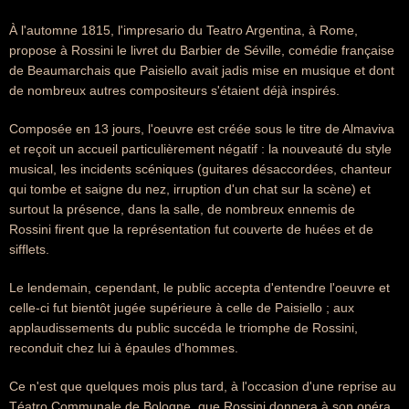
À l'automne 1815, l'impresario du Teatro Argentina, à Rome,
propose à Rossini le livret du Barbier de Séville, comédie française
de Beaumarchais que Paisiello avait jadis mise en musique et dont
de nombreux autres compositeurs s'étaient déjà inspirés.
Composée en 13 jours, l'oeuvre est créée sous le titre de Almaviva
et reçoit un accueil particulièrement négatif : la nouveauté du style
musical, les incidents scéniques (guitares désaccordées, chanteur
qui tombe et saigne du nez, irruption d'un chat sur la scène) et
surtout la présence, dans la salle, de nombreux ennemis de
Rossini firent que la représentation fut couverte de huées et de
sifflets.
Le lendemain, cependant, le public accepta d'entendre l'oeuvre et
celle-ci fut bientôt jugée supérieure à celle de Paisiello ; aux
applaudissements du public succéda le triomphe de Rossini,
reconduit chez lui à épaules d'hommes.
Ce n'est que quelques mois plus tard, à l'occasion d'une reprise au
Téatro Communale de Bologne, que Rossini donnera à son opéra