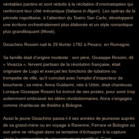
véritables pantins et sont réduits à la récitation d'onomatopées qui
renforcent leur côté mécanique (Italiana in Algeri). Les opéras de la
période napolitaine, à l'attention du Teatro San Carlo, développent
une écriture orchestralement plus élaborée et un style romantique
plus grandiloquant (Mosè).
Gioachino Rossini nait le 29 février 1792 à Pesaro, en Romagne.
Sa famille était d'origine modeste : son père, Giuseppe Rossini, dit
« Vivazza », fervent partisan de la révolution française, était
originaire de Lugo et exerçait les fonctions de tubatore ou
trompette de ville, qu'il cumulait avec l'emploi d'inspecteur de
boucherie ; sa mère, Anna Guidarini, née à Urbin, était chanteuse.
Lorsque Giuseppe Rossini fut évincé de ses postes, pour avoir trop
ardemment embrassé les idées révolutionnaires, Anna s'engagea
comme chanteuse de théâtre à Bologne.
Aussi le jeune Gioachino passa-t-il ses années de jeunesse auprès
de sa grand-mère ou en voyage à Ravenne, Ferrare et Bologne où
son père se réfugiait dans sa tentative d'échapper à la capture
après la restauration du gouvernement pontifical. C'est