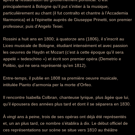
principalement à Bologne qu'il put s'initier à la musique,
particulièrement au chant (il fut contralto et chantre à l'Accademia
filarmonica) et à l'épinette auprès de Giuseppe Prinetti, son premier
professeur, puis d'Angelo Tesei.
Rossini a huit ans en 1800; à quatorze ans (1806), il s'inscrit au
Liceo musicale de Bologne, étudiant intensément et avec passion
les oeuvres de Haydn et Mozart (c'est à cette époque qu'il sera
appelé « tedeschino ») et écrit son premier opéra (Demetrio e
Polibio, qui ne sera représenté qu'en 1812).
Entre-temps, il publie en 1808 sa première oeuvre musicale,
intitulée Pianto d'armonia per la morte d'Orfeo.
Il rencontre Isabella Colbran, chanteuse lyrique, plus âgée que lui,
qu'il épousera des années plus tard et dont il se séparera en 1830.
À vingt ans à peine, trois de ses opéras ont déjà été représentés
et, un an plus tard, ce nombre s'établira à dix. Le début officiel de
ces représentations sur scène se situe vers 1810 au théâtre