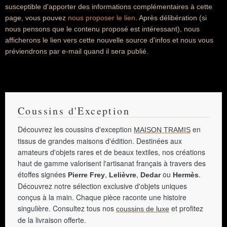
susceptible d'apporter des informations complémentaires à cette
page, vous pouvez
nous proposer le lien
. Après délibération (si
nous pensons que le contenu proposé est intéressant), nous
afficherons le lien vers cette nouvelle source d'infos et nous vous
préviendrons par e-mail quand il sera publié.
Coussins d'Exception
Découvrez les coussins d'exception
en
MAISON TRAMIS
tissus de grandes maisons d'édition. Destinées aux
amateurs d'objets rares et de beaux textiles, nos créations
haut de gamme valorisent l'artisanat français à travers des
étoffes signées
,
,
ou
.
Pierre Frey
Lelièvre
Dedar
Hermès
Découvrez notre sélection exclusive d'objets uniques
conçus à la main. Chaque pièce raconte une histoire
singulière. Consultez tous nos
et profitez
coussins de luxe
de la livraison offerte.