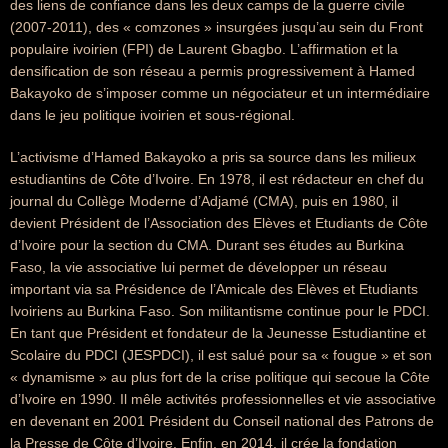
des liens de confiance dans les deux camps de la guerre civile
(2007-2011), des « comzones » insurgées jusqu’au sein du Front
populaire ivoirien (FPI) de Laurent Gbagbo. L’affirmation et la
densification de son réseau a permis progressivement à Hamed
Bakayoko de s’imposer comme un négociateur et un intermédiaire
dans le jeu politique ivoirien et sous-régional.
L’activisme d’Hamed Bakayoko a pris sa source dans les milieux
estudiantins de Côte d’Ivoire. En 1978, il est rédacteur en chef du
journal du Collège Moderne d’Adjamé (CMA), puis en 1980, il
devient Président de l’Association des Elèves et Etudiants de Côte
d’Ivoire pour la section du CMA. Durant ses études au Burkina
Faso, la vie associative lui permet de développer un réseau
important via sa Présidence de l’Amicale des Elèves et Etudiants
Ivoiriens au Burkina Faso. Son militantisme continue pour le PDCI.
En tant que Président et fondateur de la Jeunesse Estudiantine et
Scolaire du PDCI (JESPDCI), il est salué pour sa « fougue » et son
« dynamisme » au plus fort de la crise politique qui secoue la Côte
d’Ivoire en 1990. Il mêle activités professionnelles et vie associative
en devenant en 2001 Président du Conseil national des Patrons de
la Presse de Côte d’Ivoire. Enfin, en 2014, il crée la fondation