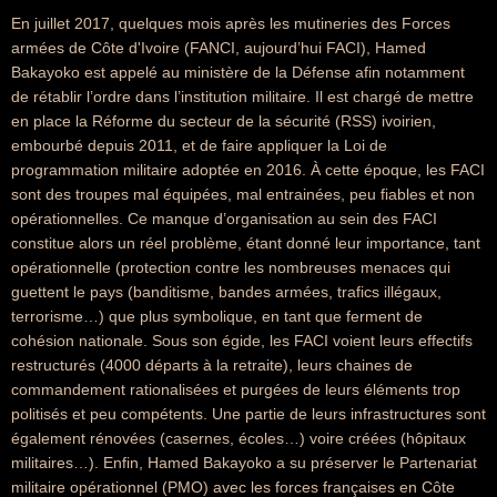
En juillet 2017, quelques mois après les mutineries des Forces
armées de Côte d'Ivoire (FANCI, aujourd’hui FACI), Hamed
Bakayoko est appelé au ministère de la Défense afin notamment
de rétablir l’ordre dans l’institution militaire. Il est chargé de mettre
en place la Réforme du secteur de la sécurité (RSS) ivoirien,
embourbé depuis 2011, et de faire appliquer la Loi de
programmation militaire adoptée en 2016. À cette époque, les FACI
sont des troupes mal équipées, mal entrainées, peu fiables et non
opérationnelles. Ce manque d’organisation au sein des FACI
constitue alors un réel problème, étant donné leur importance, tant
opérationnelle (protection contre les nombreuses menaces qui
guettent le pays (banditisme, bandes armées, trafics illégaux,
terrorisme…) que plus symbolique, en tant que ferment de
cohésion nationale. Sous son égide, les FACI voient leurs effectifs
restructurés (4000 départs à la retraite), leurs chaines de
commandement rationalisées et purgées de leurs éléments trop
politisés et peu compétents. Une partie de leurs infrastructures sont
également rénovées (casernes, écoles…) voire créées (hôpitaux
militaires…). Enfin, Hamed Bakayoko a su préserver le Partenariat
militaire opérationnel (PMO) avec les forces françaises en Côte