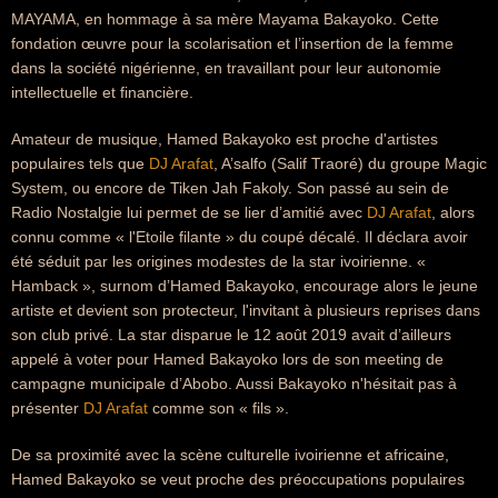
MAYAMA, en hommage à sa mère Mayama Bakayoko. Cette
fondation œuvre pour la scolarisation et l’insertion de la femme
dans la société nigérienne, en travaillant pour leur autonomie
intellectuelle et financière.
Amateur de musique, Hamed Bakayoko est proche d'artistes
populaires tels que
DJ Arafat
, A’salfo (Salif Traoré) du groupe Magic
System, ou encore de Tiken Jah Fakoly. Son passé au sein de
Radio Nostalgie lui permet de se lier d’amitié avec
DJ Arafat
, alors
connu comme « l'Etoile filante » du coupé décalé. Il déclara avoir
été séduit par les origines modestes de la star ivoirienne. «
Hamback », surnom d’Hamed Bakayoko, encourage alors le jeune
artiste et devient son protecteur, l'invitant à plusieurs reprises dans
son club privé. La star disparue le 12 août 2019 avait d’ailleurs
appelé à voter pour Hamed Bakayoko lors de son meeting de
campagne municipale d’Abobo. Aussi Bakayoko n'hésitait pas à
présenter
DJ Arafat
comme son « fils ».
De sa proximité avec la scène culturelle ivoirienne et africaine,
Hamed Bakayoko se veut proche des préoccupations populaires