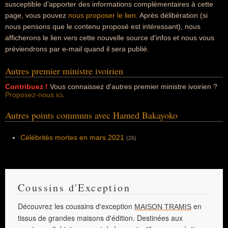
susceptible d'apporter des informations complémentaires à cette
page, vous pouvez
nous proposer le lien
. Après délibération (si
nous pensons que le contenu proposé est intéressant), nous
afficherons le lien vers cette nouvelle source d'infos et nous vous
préviendrons par e-mail quand il sera publié.
Autres premier ministre ivoirien
Contribuez !
Vous connaissez d'autres premier ministre ivoirien ?
Proposez-nous ici
.
Autres points communs avec Hamed Bakayoko
Célébrités mortes en mars 2021
(26)
Coussins d'Exception
Découvrez les coussins d'exception
en
MAISON TRAMIS
tissus de grandes maisons d'édition. Destinées aux