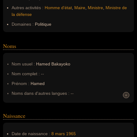
Autres activités :
Homme d'état
,
Maire
,
Ministre
,
Ministre de
la défense
Domaines :
Politique
Noms
Nom usuel :
Hamed Bakayoko
Nom complet :
--
Prénom :
Hamed
Noms dans d'autres langues :
--
+
+
Homonymes :
0
(aucun)
Naissance
Nom de famille :
Bakayoko
Pseudonyme :
--
Date de naissance :
8 mars
1965