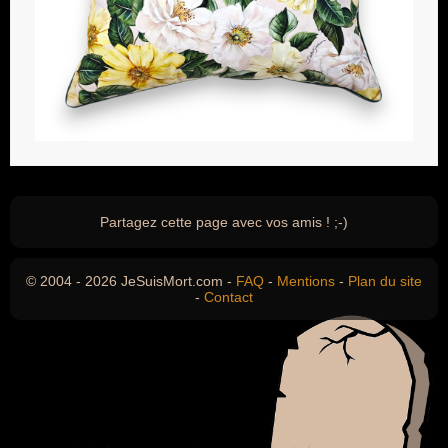
Partagez cette page avec vos amis ! ;-)
© 2004 - 2026 JeSuisMort.com -
FAQ
-
Mentions
-
Plan du site
-
Contact