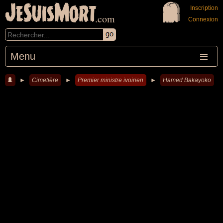
JeSuisMort
Inscription
.com
Connexion
Menu
►
Cimetière
►
Premier ministre ivoirien
►
Hamed Bakayoko