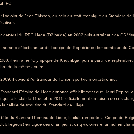
jah FC.
nt l'adjoint de Jean Thissen, au sein du staff technique du Standard de 
écutives.
er général du RFC Liège (D2 belge) en 2002 puis entraîneur de CS Visé
est nommé sélectionneur de l'équipe de République démocratique du Co
 2008, il entraîne l'Olympique de Khouribga, puis à partir de septembre,
mbre de la même année.
009, il devient l'entraineur de l'Union sportive monastirienne.
 Standard Fémina de Liège annonce officiellement que Henri Depireux e
l quitte le club le 11 octobre 2011, officiellement en raison de ses char
de la cellule de scouting du Standard de Liège.
 la tête du Standard Fémina de Liège, le club remporte la Coupe de Belg
club liégeois) en Ligue des champions, cinq victoires et un nul en cha