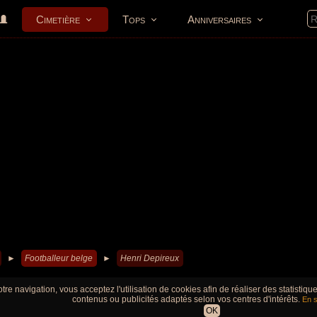
Cimetière
Tops
Anniversaires
►
Footballeur belge
►
Henri Depireux
tre navigation, vous acceptez l'utilisation de cookies afin de réaliser des statistiq
contenus ou publicités adaptés selon vos centres d'intérêts.
En s
OK