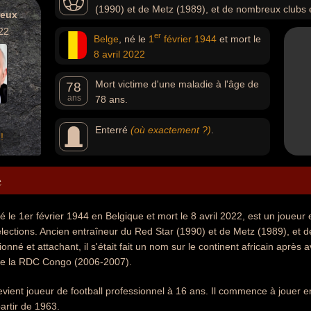
(1990) et de Metz (1989), et de nombreux clubs
reux
attachant, il s'était fait un nom sur le continent africain 
22
er
Belge
, né le
1
février
1944
et mort le
Cameroun (1996-1997) ou de la RDC Congo (2006-2007
8 avril
2022
Mort victime d'une maladie à l'âge de
78
ans
78 ans.
Enterré
(où exactement ?)
.
!
e
é le 1er février 1944 en Belgique et mort le 8 avril 2022, est un joueur 
sélections. Ancien entraîneur du Red Star (1990) et de Metz (1989), et
nné et attachant, il s'était fait un nom sur le continent africain après
de la RDC Congo (2006-2007).
vient joueur de football professionnel à 16 ans. Il commence à jouer en
artir de 1963.