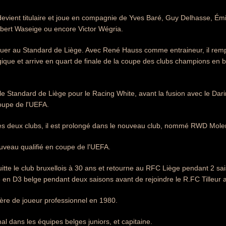
devient titulaire et joue en compagnie de Yves Baré, Guy Delhasse, Émi
bert Waseige ou encore Victor Wégria.
jouer au Standard de Liège. Avec René Hauss comme entraineur, il rempor
que et arrive en quart de finale de la coupe des clubs champions en b
e le Standard de Liège pour le Racing White, avant la fusion avec le Da
coupe de l'UEFA.
des deux clubs, il est prolongé dans le nouveau club, nommé RWD Mol
uveau qualifié en coupe de l'UEFA.
itte le club bruxellois à 30 ans et retourne au RFC Liège pendant 2 sai
en D3 belge pendant deux saisons avant de rejoindre le R.FC Tilleur
rière de joueur professionnel en 1980.
onal dans les équipes belges juniors, et capitaine.