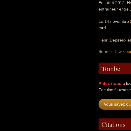
En juillet 2012, H
entraîneur entre 
Le 14 novembre 2
tard.
Henri Depireux es
Source :
fr.wikipe
Tombe
Aidez-nous
à loc
Facultatif :
transm
Vous savez où 
Citations