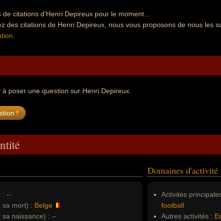
de citations d'Henri Depireux pour le moment...
ez des citations de Henri Depireux, nous vous proposons de nous les s
tion
.
r
à poser une question sur Henri Depireux.
ntité
Domaines d'activité
 :
--
Activités principales
à sa mort) :
Belge
football
à sa naissance) :
--
Autres activités :
En