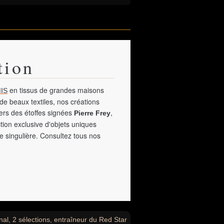
tion
en tissus de grandes maisons
IS
de beaux textiles, nos créations
vers des étoffes signées
,
Pierre Frey
tion exclusive d'objets uniques
e singulière. Consultez tous nos
nal, 2 sélections, entraîneur du Red Star