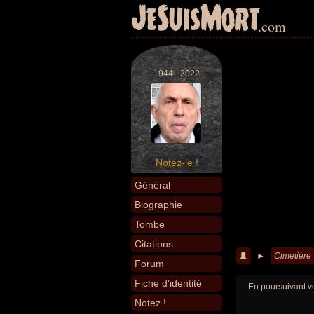
JeSuisMort
.com
1944 - 2022
Notez-le !
Général
Biographie
Tombe
Citations
►
Cimetière
Forum
Fiche d'identité
En poursuivant vo
Notez !