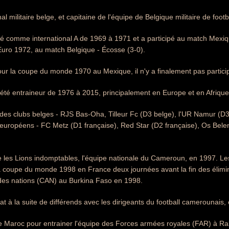
nal militaire belge, et capitaine de l'équipe de Belgique militaire de footb
nné comme international A de 1969 à 1971 et a participé au match Mexiq
l'Euro 1972, au match Belgique - Écosse (3-0).
ur la coupe du monde 1970 au Mexique, il n'y a finalement pas particip
été entraineur de 1976 à 2015, principalement en Europe et en Afrique
des clubs belges - RJS Bas-Oha, Tilleur Fc (D3 belge), l'UR Namur (D3
 européens - FC Metz (D1 française), Red Star (D2 française), Os Bele
te les Lions indomptables, l'équipe nationale du Cameroun, en 1997. Les
a coupe du monde 1998 en France deux journées avant la fin des élimina
des nations (CAN) au Burkina Faso en 1998.
at à la suite de différends avec les dirigeants du football camerounais, e
e le Maroc pour entrainer l'équipe des Forces armées royales (FAR) à Ra