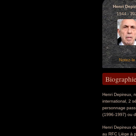
Henri Depi
1944 - 20
Notez-le 
Biographi
Henri Depireux, n
international, 2 
personnage passio
(1996-1997) ou 
Henri Depireux de
au RFC Liège à p