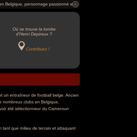
 en Belgique, personnage passionné et
+
+
après avoir été sélectionneur du
).
Où se trouve la tombe
d'Henri Depireux ?
Contribuez !
et un entraîneur de football belge. Ancien
 de nombreux clubs en Belgique,
 avoir été sélectionneur du Cameroun
 tant que milieu de terrain et attaquant