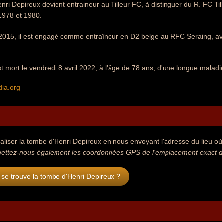
enri Depireux devient entraineur au Tilleur FC, à distinguer du R. FC Till
1978 et 1980.
015, il est engagé comme entraîneur en D2 belge au RFC Seraing, avan
t mort le vendredi 8 avril 2022, à l'âge de 78 ans, d'une longue maladi
dia.org
aliser la tombe d'Henri Depireux en nous envoyant l'adresse du lieu où 
ettez-nous également les coordonnées GPS de l'emplacement exact de
se trouve la tombe d'Henri Depireux ?