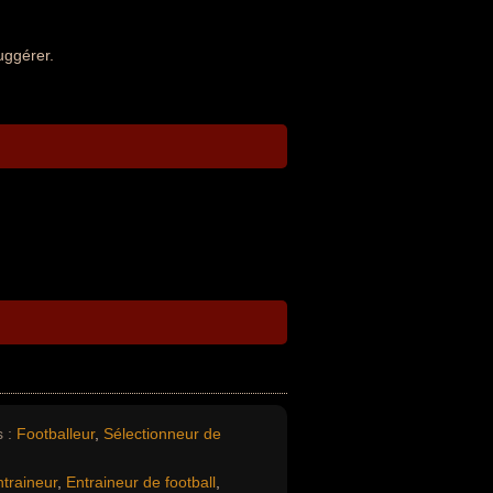
uggérer.
 :
Footballeur
,
Sélectionneur de
traineur
,
Entraineur de football
,