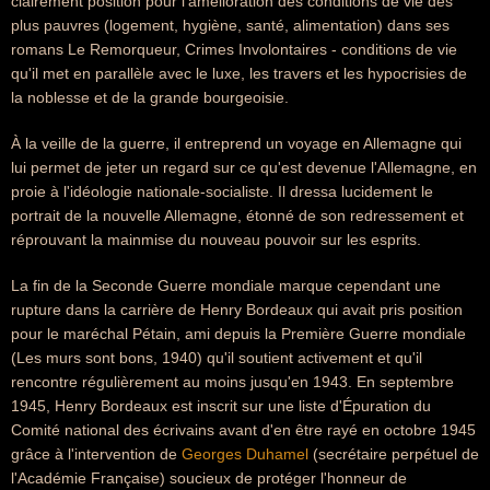
clairement position pour l'amélioration des conditions de vie des
plus pauvres (logement, hygiène, santé, alimentation) dans ses
romans Le Remorqueur, Crimes Involontaires - conditions de vie
qu'il met en parallèle avec le luxe, les travers et les hypocrisies de
la noblesse et de la grande bourgeoisie.
À la veille de la guerre, il entreprend un voyage en Allemagne qui
lui permet de jeter un regard sur ce qu'est devenue l'Allemagne, en
proie à l'idéologie nationale-socialiste. Il dressa lucidement le
portrait de la nouvelle Allemagne, étonné de son redressement et
réprouvant la mainmise du nouveau pouvoir sur les esprits.
La fin de la Seconde Guerre mondiale marque cependant une
rupture dans la carrière de Henry Bordeaux qui avait pris position
pour le maréchal Pétain, ami depuis la Première Guerre mondiale
(Les murs sont bons, 1940) qu'il soutient activement et qu'il
rencontre régulièrement au moins jusqu'en 1943. En septembre
1945, Henry Bordeaux est inscrit sur une liste d'Épuration du
Comité national des écrivains avant d'en être rayé en octobre 1945
grâce à l'intervention de
Georges Duhamel
(secrétaire perpétuel de
l'Académie Française) soucieux de protéger l'honneur de