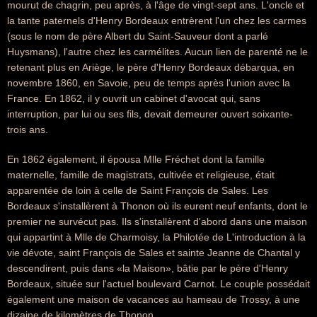
mourut de chagrin, peu après, à l'âge de vingt-sept ans. L'oncle et
la tante paternels d'Henry Bordeaux entrèrent l'un chez les carmes
(sous le nom de père Albert du Saint-Sauveur dont a parlé
Huysmans), l'autre chez les carmélites. Aucun lien de parenté ne le
retenant plus en Ariège, le père d'Henry Bordeaux débarqua, en
novembre 1860, en Savoie, peu de temps après l'union avec la
France. En 1862, il y ouvrit un cabinet d'avocat qui, sans
interruption, par lui ou ses fils, devait demeurer ouvert soixante-
trois ans.
En 1862 également, il épousa Mlle Fréchet dont la famille
maternelle, famille de magistrats, cultivée et religieuse, était
apparentée de loin à celle de Saint François de Sales. Les
Bordeaux s'installèrent à Thonon où ils eurent neuf enfants, dont le
premier ne survécut pas. Ils s'installèrent d'abord dans une maison
qui appartint à Mlle de Charmoisy, la Philotée de L'introduction à la
vie dévote, saint François de Sales et sainte Jeanne de Chantal y
descendirent, puis dans «la Maison», bâtie par le père d'Henry
Bordeaux, située sur l'actuel boulevard Carnot. Le couple possédait
également une maison de vacances au hameau de Trossy, à une
dizaine de kilomètres de Thonon.