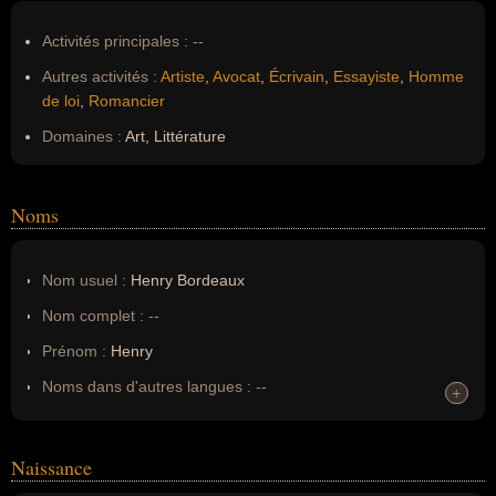
Activités principales :
--
Autres activités :
Artiste
,
Avocat
,
Écrivain
,
Essayiste
,
Homme
de loi
,
Romancier
Domaines :
Art, Littérature
Noms
Nom usuel :
Henry Bordeaux
Nom complet :
--
Prénom :
Henry
Noms dans d'autres langues :
--
+
+
Homonymes :
0
(aucun)
Naissance
Nom de famille :
Bordeaux