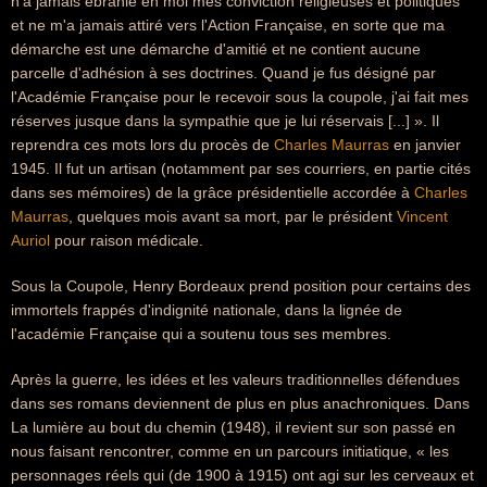
n'a jamais ébranlé en moi mes conviction religieuses et politiques
et ne m'a jamais attiré vers l'Action Française, en sorte que ma
démarche est une démarche d'amitié et ne contient aucune
parcelle d'adhésion à ses doctrines. Quand je fus désigné par
l'Académie Française pour le recevoir sous la coupole, j'ai fait mes
réserves jusque dans la sympathie que je lui réservais [...] ». Il
reprendra ces mots lors du procès de
Charles Maurras
en janvier
1945. Il fut un artisan (notamment par ses courriers, en partie cités
dans ses mémoires) de la grâce présidentielle accordée à
Charles
Maurras
, quelques mois avant sa mort, par le président
Vincent
Auriol
pour raison médicale.
Sous la Coupole, Henry Bordeaux prend position pour certains des
immortels frappés d'indignité nationale, dans la lignée de
l'académie Française qui a soutenu tous ses membres.
Après la guerre, les idées et les valeurs traditionnelles défendues
dans ses romans deviennent de plus en plus anachroniques. Dans
La lumière au bout du chemin (1948), il revient sur son passé en
nous faisant rencontrer, comme en un parcours initiatique, « les
personnages réels qui (de 1900 à 1915) ont agi sur les cerveaux et