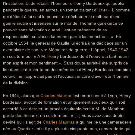
l'Institution. Et de rétablir l'honneur d'Henry Bordeaux qui publie
pendant la guerre, en autres, un roman traitant d'Hitler « L'homme
qui détient à lui seul le pouvoir de déchaîner le malheur d'une
guerre inutile et insensée sur le monde, l'homme qui exerce ce
pouvoir sans hésitation quand il est en présence de sa
responsabilité, se classe lui-même parmi les monstres... ». En
octobre 1954, le général de Gaulle lui écrira une dédicace sur un
exemplaire de son livre Mémoires de guerre : L'Appel, 1940-1942
en ces termes : « À M. Henry Bordeaux dont l'oeuvre a tant nourri
mon esprit et mon sentiment ». Sans doute aurait-il été surpris de
lire dans le dernier tome des mémoires d'Henry Bordeaux combien
celui-ci ne l'appréciait pas et l'accusait encore d'avoir été l'homme
de la division.
En 1944, alors que
Charles Maurras
est emprisonné à Lyon, Henry
Bordeaux, avocat de formation et uniquement soucieux qu'il soit
accordé à ce dernier un procès équitable écrit à M. de Menthon,
garde des Sceaux, en ces termes : « [...] Vous avez sans doute
deviné qu'il s'agit de
Charles Maurras
à qui me lie une camaraderie
née au Quartier Latin il y a plus de cinquante ans, camaraderie qui