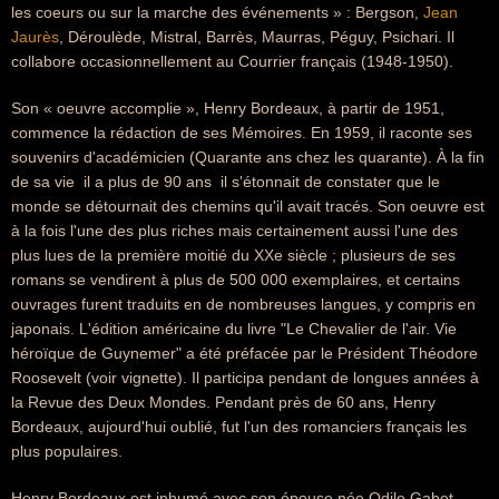
les coeurs ou sur la marche des événements » : Bergson,
Jean
Jaurès
, Déroulède, Mistral, Barrès, Maurras, Péguy, Psichari. Il
collabore occasionnellement au Courrier français (1948-1950).
Son « oeuvre accomplie », Henry Bordeaux, à partir de 1951,
commence la rédaction de ses Mémoires. En 1959, il raconte ses
souvenirs d'académicien (Quarante ans chez les quarante). À la fin
de sa vie  il a plus de 90 ans  il s'étonnait de constater que le
monde se détournait des chemins qu'il avait tracés. Son oeuvre est
à la fois l'une des plus riches mais certainement aussi l'une des
plus lues de la première moitié du XXe siècle ; plusieurs de ses
romans se vendirent à plus de 500 000 exemplaires, et certains
ouvrages furent traduits en de nombreuses langues, y compris en
japonais. L'édition américaine du livre "Le Chevalier de l'air. Vie
héroïque de Guynemer" a été préfacée par le Président Théodore
Roosevelt (voir vignette). Il participa pendant de longues années à
la Revue des Deux Mondes. Pendant près de 60 ans, Henry
Bordeaux, aujourd'hui oublié, fut l'un des romanciers français les
plus populaires.
Henry Bordeaux est inhumé avec son épouse née Odile Gabet