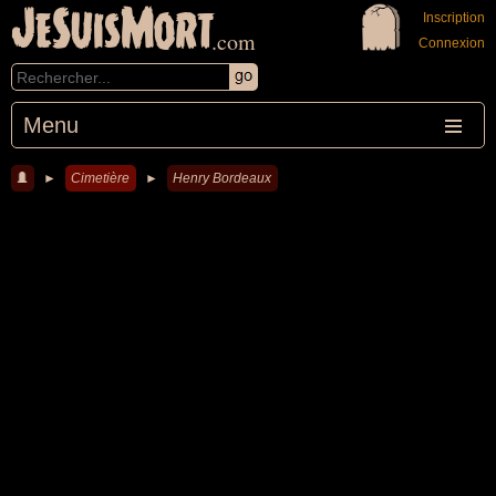
JeSuisMort
Inscription
.com
Connexion
Menu
►
Cimetière
►
Henry Bordeaux