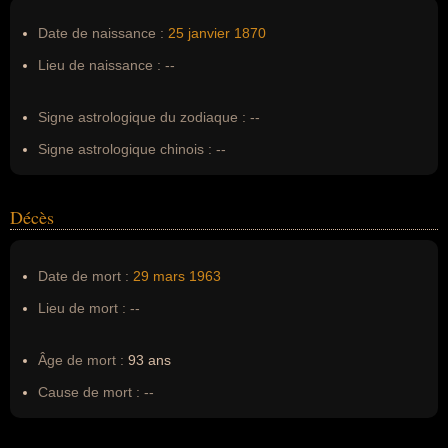
Pseudonyme :
--
Date de naissance :
25 janvier
1870
Surnom :
--
Lieu de naissance :
--
Erreurs d'écriture :
--
Signe astrologique du zodiaque :
--
Signe astrologique chinois :
--
Décès
Date de mort :
29 mars
1963
Lieu de mort :
--
Âge de mort :
93 ans
Cause de mort :
--