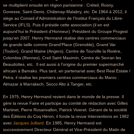
se multiplient ensuite en région parisienne : Créteil, Rosny,
Gonesse, Saint-Denis, Châtenay-Malabry, etc. De 1964 à 2012, il
siège au Conseil d'Administration de l'Institut Français du Libre-
Service (IFLS). Puis il préside cette association (il en est
aujourd'hui le Président d'Honneur). Président du Groupe Progest
jusqu'en 2007, Henry Hermand réalise des centres commerciaux
de grande taille comme Grand'Place (Grenoble), Grand Var
(Toulon), Grand Maine (Angers), Centre de Tourville la Rivière,
Colombia (Rennes), Creil Saint Maximin, Centre de Sevran les
Beaudottes, etc.. Il est aussi à l'origine du premier supermarché
africain à Bamako. Plus tard, en partenariat avec Best Real Estate /
Petra, il réalise les premiers centres commerciaux du Maroc :
Almazar à Marrakech, Socco Alto à Tanger, etc.
En 1975, Henry Hermand revient dans le monde de la presse. Il
gère la revue Faire et participe au comité de rédaction avec Gilles
Martinet, Pierre Rosanvallon, Patrick Viveret. Gérant de la société
des Éditions du Coq Héron, il fonde la revue Interventions en 1982
avec
Jacques Julliard
. En 1985, Henry Hermand est
successivement Directeur Général et Vice-Président du Matin de