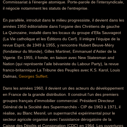
Commissariat à l'énergie atomique. Porte-parole de l'intersyndicale,
il négocie notamment les statuts de l'entreprise.
En parallèle, introduit dans le milieu progressiste, il devient dans les
années 1950 éditorialiste dans l'organe des Chrétiens de gauche
La Quinzaine, installé dans les locaux du groupe d'Ella Sauvageot
(La Vie catholique et les Éditions du Cerf). Il intègre l'équipe de la
revue Esprit, de 1949 à 1955, y rencontre Hubert Beuve-Méry
(fondateur du Monde), Gilles Martinet, Emmanuel d'Astier de la
Vigerie. En 1955, il fonde, en liaison avec New Statesman and
Nation (qui représente l'aile bévaniste du Labour Party), la revue
franco-britannique La Tribune des Peuples avec K.S. Karol, Louis
Dalmas,
Georges Suffert
.
Dans les années 1960, il devient un des acteurs du développement
en France de la grande distribution. Il construit l'un des premiers
groupes français d'immobilier commercial. Président Directeur
Général de la Société des Supermarchés - CIP de 1963 à 1971, il
réalise, au Blanc Mesnil, un supermarché expérimental pour le
secteur agricole organisé avec l'assistance dérogatoire de la
Caisse des Dépôts et Consignation (CDC) en 1964. Les ouvertures