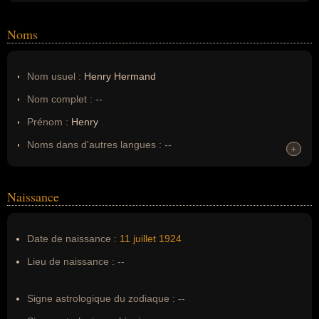
Noms
Nom usuel :
Henry Hermand
Nom complet :
--
Prénom :
Henry
Noms dans d'autres langues :
--
+
+
Homonymes :
0
(aucun)
Naissance
Nom de famille :
Hermand
Pseudonyme :
--
Date de naissance :
11 juillet
1924
Surnom :
--
Lieu de naissance :
--
Erreurs d'écriture :
Henri Hermand
Signe astrologique du zodiaque :
--