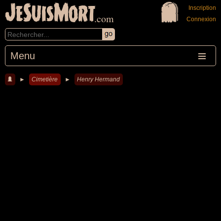
JeSuisMort
Inscription
.com
Connexion
Menu
►
Cimetière
►
Henry Hermand