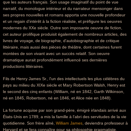
que les auteurs français. Son usage imaginatif du point de vue
narratif, du monologue intérieur et du narrateur mensonger dans
ses propres nouvelles et romans apporta une nouvelle profondeur
et un regain d'intérêt à la fiction réaliste, et préfigure les oeuvres
modernes du XXe siècle. Outre son imposante oeuvre de fiction,
cet auteur prolifique produisit également de nombreux articles, des
livres de voyage, de biographie, d'autobiographie et de critique
littéraire, mais aussi des pièces de théâtre, dont certaines furent
montées de son vivant avec un succès relatif. Son oeuvre
dramatique aurait profondément influencé ses dernières
productions littéraires.
Fils de Henry James Sr., l'un des intellectuels les plus célèbres du
pays au milieu du XIXe siècle et Mary Robertson Walsh, Henry est
le second des cinq enfants (William, né en 1842, Garth Wilkinson,
né en 1845, Robertson, né en 1846, et Alice née en 1848).
La fortune acquise par son grand-père, émigré irlandais arrivé aux
États-Unis en 1789, a mis la famille à l'abri des servitudes de la vie
quotidienne. Son frère aîné,
William James
, deviendra professeur à
Harvard et se fera connaître pour sa philosophie pragmatiste.