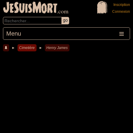
JeSuisMort
Inscription
.com
Connexion
Menu
►
Cimetière
►
Henry James