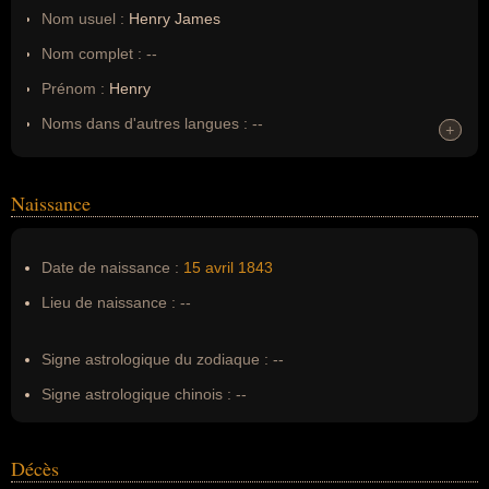
Nom usuel :
Henry James
Nom complet :
--
Prénom :
Henry
Noms dans d'autres langues :
--
+
+
Homonymes :
0
(aucun)
Naissance
Nom de famille :
James
Pseudonyme :
--
Date de naissance :
15 avril
1843
Surnom :
--
Lieu de naissance :
--
Erreurs d'écriture :
--
Signe astrologique du zodiaque :
--
Signe astrologique chinois :
--
Décès