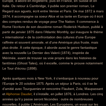
Europe, d'abord en Angleterre, puis en France, en Suisse et en
Italie. De retour à Cambridge, il publie son premier roman, Le
Regard aux aguets, écrit entre Venise et Paris. De mai 1872 à mars
1874, il accompagne sa soeur Alice et sa tante en Europe où il écrit
des comptes rendus de voyage pour The Nation. Il commence à
Rome l'écriture de son deuxième roman Roderick Hudson, publié à
partir de janvier 1875 dans l'Atlantic Monthly, qui inaugure le thème
« international » de la confrontation des cultures d'une Europe
raffinée et souvent amorale, et d'une Amérique plus fruste, mais
plus droite. À cette époque, il aborde aussi le genre fantastique
avec la nouvelle Le Dernier des Valerii (1874), inspirée de
Mérimée, avant de trouver sa voie propre dans les histoires de
fantômes (Ghost Tales), où il excelle, comme le prouve notamment
Le Tour d'écrou (1898).
Après quelques mois à New York, il s'embarque à nouveau pour
l'Europe le 20 octobre 1875. Après un séjour à Paris, où il se lie
d'amitié avec Tourgueniev et rencontre Flaubert, Zola, Maupassant
et
Alphonse Daudet
, il s'installe, en juillet 1876, à Londres. Les cinq
années qu'il y passe seront fécondes : outre de nombreuses
nouvelles, il publie L'Américain, Les Européens, un essai sur les