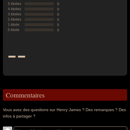
5 étoiles
0
4 étoiles
0
3 étoiles
0
2 étoiles
0
1 étoile
0
0 étoile
0
--
Commentaires
Vous avez des questions sur Henry James ? Des remarques ? Des
infos à partager ?