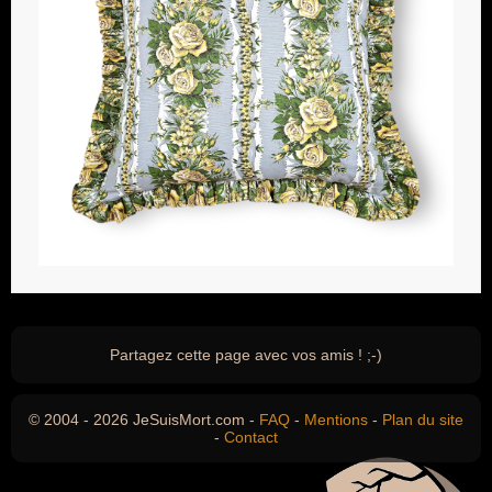
Partagez cette page avec vos amis ! ;-)
© 2004 - 2026 JeSuisMort.com -
FAQ
-
Mentions
-
Plan du site
-
Contact